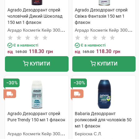
Agrado Дезодорант спрей
Agrado Дезодорант спрей
чоловічий Дикий Шоколад
Свіжа Фантазія 150 мл 1
150 мл 1 флакон
флакон
Аградо Косметік Кейр 3000
Аградо Косметік Кейр 3000
С.Л.У.
С.Л.У.
Є в наявності
Є в наявності
118.30
118.30
грн
грн
від
169.00
від
169.00
КУПИТИ
КУПИТИ
−30%
−30%
Agrado Дезодорант спрей
Babaria Дезодорант
Pure Trendy 150 мл 1 флакон
роликовий для чоловіків 50
мл 1 флакон
Аградо Косметік Кейр 3000
Беріоска С.Л.