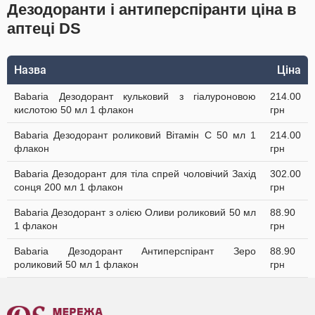
Дезодоранти і антиперспіранти ціна в
аптеці DS
Назва
Ціна
Babaria Дезодорант кульковий з гіалуроновою
214.00
кислотою 50 мл 1 флакон
грн
Babaria Дезодорант роликовий Вітамін С 50 мл 1
214.00
флакон
грн
Babaria Дезодорант для тіла спрей чоловічий Захід
302.00
сонця 200 мл 1 флакон
грн
Babaria Дезодорант з олією Оливи роликовий 50 мл
88.90
1 флакон
грн
Babaria Дезодорант Антиперспірант Зеро
88.90
роликовий 50 мл 1 флакон
грн