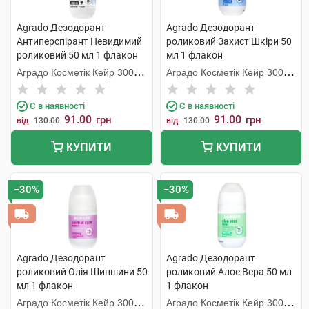
Agrado Дезодорант
Agrado Дезодорант
Антиперспірант Невидимий
роликовий Захист Шкіри 50
роликовий 50 мл 1 флакон
мл 1 флакон
Аградо Косметік Кейр 3000
Аградо Косметік Кейр 3000
С.Л.У.
С.Л.У.
Є в наявності
Є в наявності
91.00
91.00
грн
грн
від
130.00
від
130.00
КУПИТИ
КУПИТИ
−30%
−30%
Agrado Дезодорант
Agrado Дезодорант
роликовий Олія Шипшини 50
роликовий Алое Вера 50 мл
мл 1 флакон
1 флакон
Аградо Косметік Кейр 3000
Аградо Косметік Кейр 3000