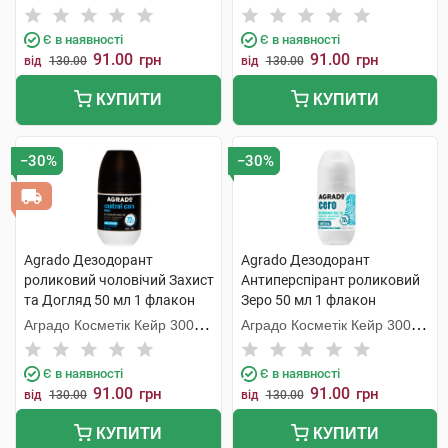
С.Л.У.
С.Л.У.
Є в наявності
Є в наявності
91.00
91.00
грн
грн
від
130.00
від
130.00
КУПИТИ
КУПИТИ
−30%
−30%
Agrado Дезодорант
Agrado Дезодорант
роликовий чоловічий Захист
Антиперспірант роликовий
та Догляд 50 мл 1 флакон
Зеро 50 мл 1 флакон
Аградо Косметік Кейр 3000
Аградо Косметік Кейр 3000
С.Л.У.
С.Л.У.
Є в наявності
Є в наявності
91.00
91.00
грн
грн
від
130.00
від
130.00
КУПИТИ
КУПИТИ