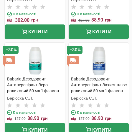
Є в наявності
Є в наявності
88.90
302.00
грн
грн
від
від
127.00
КУПИТИ
КУПИТИ
−30%
−30%
Babaria Дезодорант
Babaria Дезодорант
Антиперспірант Зеро
Антиперспірант Захист плюс
роликовий 50 мл 1 флакон
роликовий 50 мл 1 флакон
Беріоска С.Л.
Беріоска С.Л.
Є в наявності
Є в наявності
88.90
88.90
грн
грн
від
127.00
від
127.00
КУПИТИ
КУПИТИ