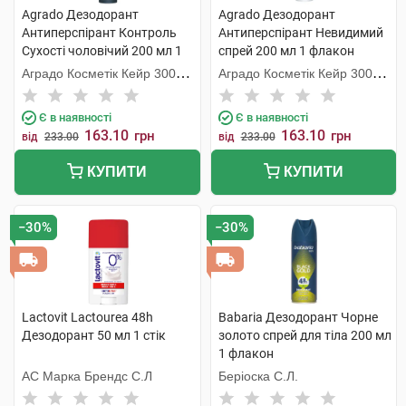
Agrado Дезодорант
Agrado Дезодорант
Антиперспірант Контроль
Антиперспірант Невидимий
Сухості чоловічий 200 мл 1
спрей 200 мл 1 флакон
флакон
Аградо Косметік Кейр 3000
Аградо Косметік Кейр 3000
С.Л.У.
С.Л.У.
Є в наявності
Є в наявності
163.10
163.10
грн
грн
від
233.00
від
233.00
КУПИТИ
КУПИТИ
−30%
−30%
Lactovit Lactourea 48h
Babaria Дезодорант Чорне
Дезодорант 50 мл 1 стік
золото спрей для тіла 200 мл
1 флакон
АС Марка Брендс С.Л
Беріоска С.Л.