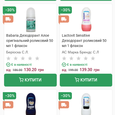
−30%
−30%
Babaria Дезодорант Алое
Lactovit Sensitive
оригінальний роликовий 50
Дезодорант роликовий 50
мл 1 флакон
мл 1 флакон
Беріоска С.Л.
АС Марка Брендс С.Л
Є в наявності
Є в наявності
130.20
139.30
грн
грн
від
186.00
від
199.00
КУПИТИ
КУПИТИ
−30%
−30%