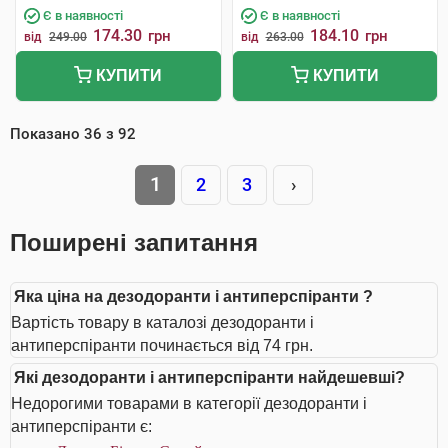
Є в наявності
Є в наявності
174.30
184.10
грн
грн
від
249.00
від
263.00
КУПИТИ
КУПИТИ
Показано
36
з
92
1
2
3
›
Поширені запитання
Яка ціна на дезодоранти і антиперспіранти ?
Вартість товару в каталозі дезодоранти і
антиперспіранти починається від 74 грн.
Які дезодоранти і антиперспіранти найдешевші?
Недорогими товарами в категорії дезодоранти і
антиперспіранти є: