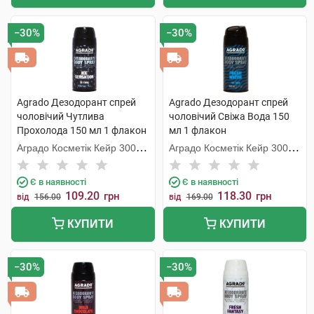
−30%
−30%
Agrado Дезодорант спрей
Agrado Дезодорант спрей
чоловічий Чутлива
чоловічий Свіжа Вода 150
Прохолода 150 мл 1 флакон
мл 1 флакон
Аградо Косметік Кейр 3000
Аградо Косметік Кейр 3000
С.Л.У.
С.Л.У.
Є в наявності
Є в наявності
109.20
118.30
грн
грн
від
156.00
від
169.00
КУПИТИ
КУПИТИ
−30%
−30%