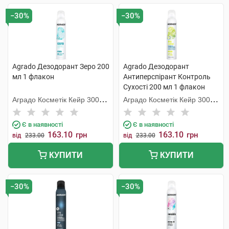
−30%
−30%
Agrado Дезодорант Зеро 200
Agrado Дезодорант
мл 1 флакон
Антиперспірант Контроль
Сухості 200 мл 1 флакон
Аградо Косметік Кейр 3000
Аградо Косметік Кейр 3000
С.Л.У.
С.Л.У.
Є в наявності
Є в наявності
163.10
163.10
грн
грн
від
233.00
від
233.00
КУПИТИ
КУПИТИ
−30%
−30%