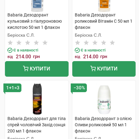
Babaria Дезодорант
Babaria Дезодорант
кульковий з гіалуроновою
роликовий Вітамін С 50 мл 1
кислотою 50 мл 1 флакон
флакон
Беріоска С.Л.
Беріоска С.Л.
Є в наявності
Є в наявності
214.00
грн
214.00
грн
від
від
КУПИТИ
КУПИТИ
1+1=3
−30%
Babaria Дезодорант для тіла
Babaria Дезодорант з олією
спрей чоловічий Захід сонця
Оливи роликовий 50 мл 1
200 мл 1 флакон
флакон
Беріоска С.Л.
Беріоска С.Л.