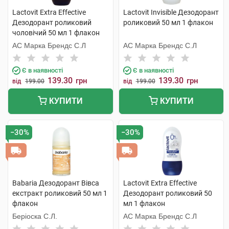
Lactovit Extra Effective
Lactovit Invisible Дезодорант
Дезодорант роликовий
роликовий 50 мл 1 флакон
чоловічий 50 мл 1 флакон
АС Марка Брендс С.Л
АС Марка Брендс С.Л
Є в наявності
Є в наявності
139.30
139.30
грн
грн
від
199.00
від
199.00
КУПИТИ
КУПИТИ
−30%
−30%
Babaria Дезодорант Вівса
Lactovit Extra Effective
екстракт роликовий 50 мл 1
Дезодорант роликовий 50
флакон
мл 1 флакон
Беріоска С.Л.
АС Марка Брендс С.Л