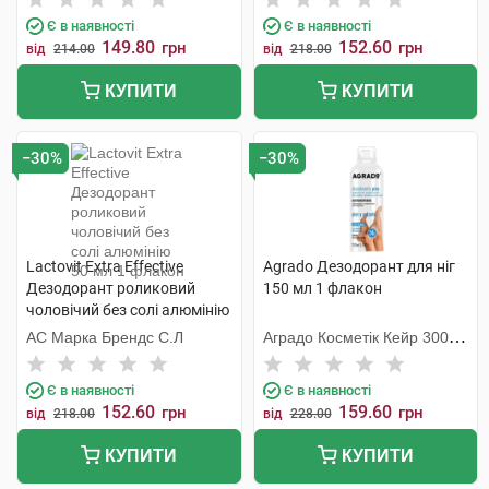
Є в наявності
Є в наявності
149.80
152.60
грн
грн
від
214.00
від
218.00
КУПИТИ
КУПИТИ
−30%
−30%
Lactovit Extra Effective
Agrado Дезодорант для ніг
Дезодорант роликовий
150 мл 1 флакон
чоловічий без солі алюмінію
50 мл 1 флакон
АС Марка Брендс С.Л
Аградо Косметік Кейр 3000
С.Л.У.
Є в наявності
Є в наявності
152.60
159.60
грн
грн
від
218.00
від
228.00
КУПИТИ
КУПИТИ