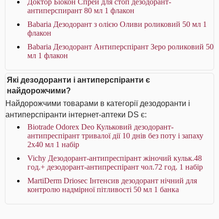
Доктор Біокон Спрей для стоп дезодорант-
антиперспирант 80 мл 1 флакон
Babaria Дезодорант з олією Оливи роликовий 50 мл 1
флакон
Babaria Дезодорант Антиперспірант Зеро роликовий 50
мл 1 флакон
Які дезодоранти і антиперспіранти є
найдорожчими?
Найдорожчими товарами в категорії дезодоранти і
антиперспіранти інтернет-аптеки DS є:
Biotrade Odorex Deo Кульковий дезодорант-
антипреспірант тривалої дії 10 днів без поту і запаху
2х40 мл 1 набір
Vichy Дезодорант-антипреспірант жіночий кульк.48
год.+ дезодорант-антипреспірант чол.72 год. 1 набір
MartiDerm Driosec Інтенсив дезодорант нічний для
контролю надмірної пітливості 50 мл 1 банка