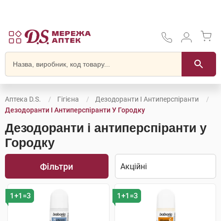
Аптека D.S.
Гігієна
Дезодоранти І Антиперспіранти
Дезодоранти І Антиперспіранти У Городку
Дезодоранти і антиперспіранти у
Городку
Фільтри
1+1=3
1+1=3