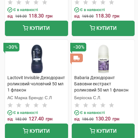
С.Л.У.
Є в наявності
Є в наявності
118.30
118.30
грн
грн
від
169.00
від
169.00
КУПИТИ
КУПИТИ
−30%
−30%
Lactovit Invisible Дезодорант
Babaria Дезодорант
роликовий чоловічий 50 мл
Бавовни екстракт
1 флакон
роликовий 50 мл 1 флакон
АС Марка Брендс С.Л
Беріоска С.Л.
Є в наявності
Є в наявності
127.40
130.20
грн
грн
від
182.00
від
186.00
КУПИТИ
КУПИТИ