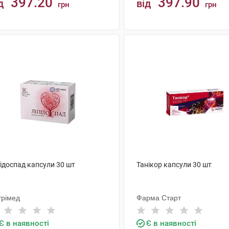
397.20
397.90
д
від
грн
грн
КУПИТИ
КУПИТИ
ідоспад капсули 30 шт
Танікор капсули 30 шт
трімед
Фарма Старт
Є в наявності
Є в наявності