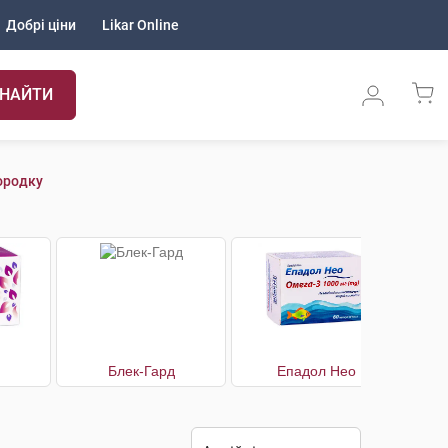
Добрі ціни
Likar Online
НАЙТИ
ородку
Блек-Гард
Епадол Нео
Ко