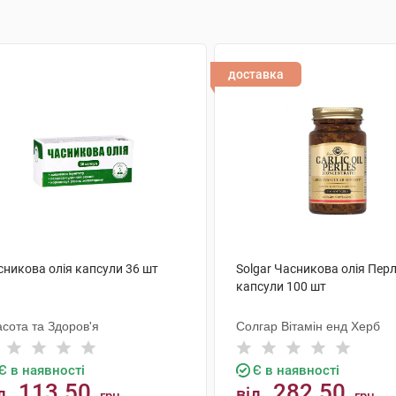
доставка
сникова олія капсули 36 шт
Solgar Часникова олія Пер
капсули 100 шт
сота та Здоров'я
Солгар Вітамін енд Херб
Є в наявності
Є в наявності
113.50
282.50
д
від