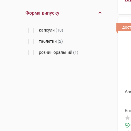
Абботт Лабораторіз
(1)
Форма випуску
дос
капсули
(10)
таблетки
(2)
розчин оральний
(1)
Ал
Бо