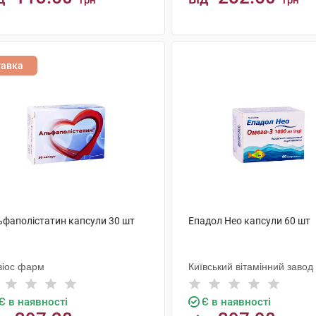
грн
грн
КУПИТИ
КУПИТИ
тавка
ьфаполістатин капсули 30 шт
Епадол Нео капсули 60 шт
віос фарм
Київський вітамінний завод
Є в наявності
Є в наявності