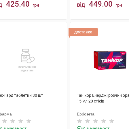
425.40
449.00
д
від
грн
грн
КУПИТИ
КУПИТИ
доставка
ек-Гард таблетки 30 шт
Танікор Енерджі розчин ор
15 мл 20 стіків
фарма
Ербозета
Є в наявності
Є в наявності