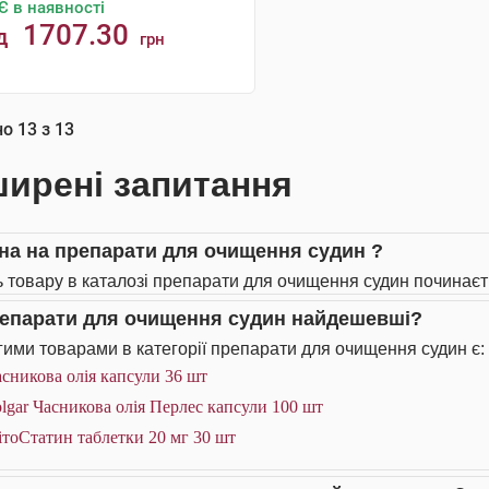
Є в наявності
1707.30
д
грн
КУПИТИ
но
13
з
13
ирені запитання
іна на препарати для очищення судин ?
ь товару в каталозі препарати для очищення судин починаєть
репарати для очищення судин найдешевші?
ими товарами в категорії препарати для очищення судин є:
сникова олія капсули 36 шт
lgar Часникова олія Перлес капсули 100 шт
тоСтатин таблетки 20 мг 30 шт