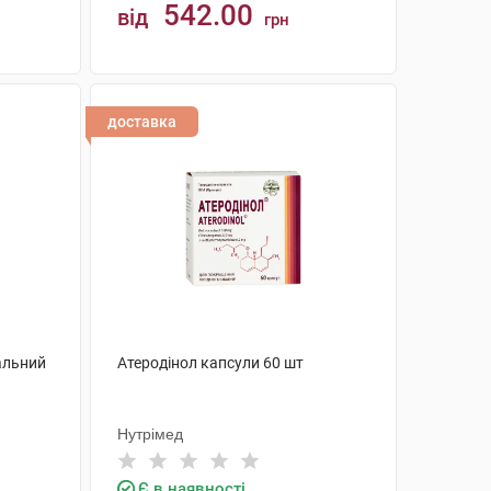
542.00
від
грн
КУПИТИ
доставка
альний
Атеродінол капсули 60 шт
Нутрімед
Є в наявності