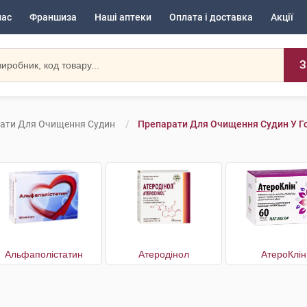
нас
Франшиза
Наші аптеки
Оплата і доставка
Акції
З
ати Для Очищення Судин
Препарати Для Очищення Судин У Г
Альфаполістатин
Атеродінол
АтероКлін