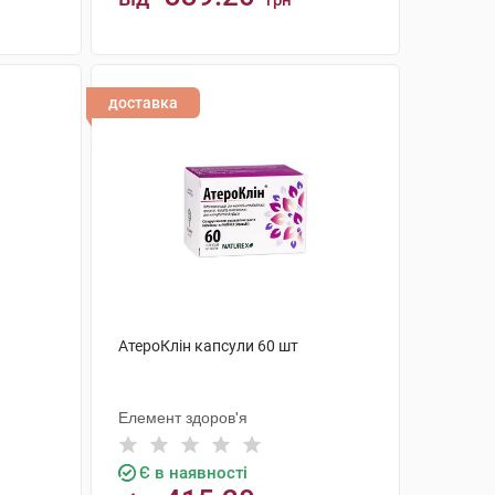
грн
КУПИТИ
доставка
АтероКлін капсули 60 шт
Елемент здоров'я
Є в наявності