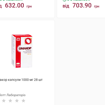
632.00
703.90
д
від
грн
грн
КУПИТИ
КУПИТИ
акор капсули 1000 мг 28 шт
ботт Лабораторіз