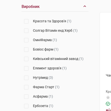
Виробник
Красота та Здоров'я
(1)
Солгар Вітамін енд Херб
(1)
ОмніФарма
(1)
Бовіос фарм
(1)
Київський вітамінний завод
(1)
Елемент здоров'я
(1)
Ча
Нутрімед
(3)
Фарма Старт
(1)
Кра
Асфарма
(1)
Ербозета
(1)
ві