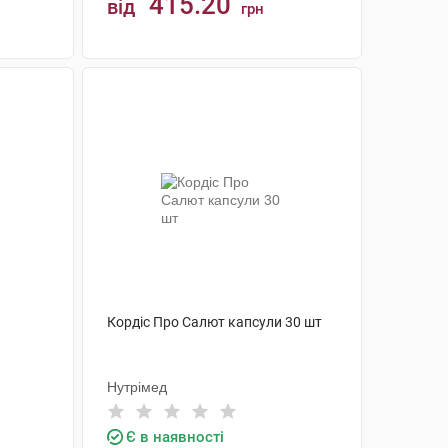
415.20
від
грн
КУПИТИ
Кордіс Про Салют капсули 30 шт
Нутрімед
Є в наявності