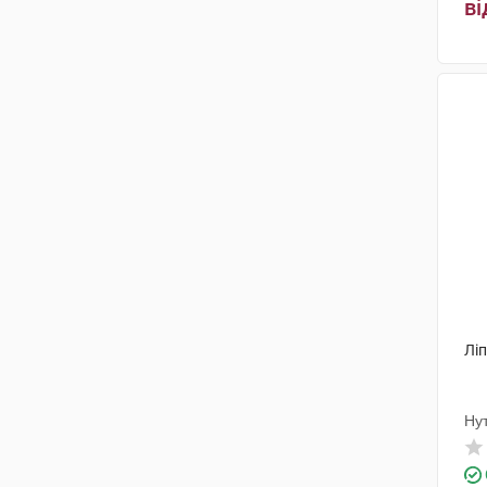
ві
Ліп
Ну