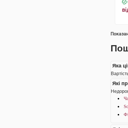
ві
Показа
Пош
Яка ц
Вартіст
Які п
Недорог
Ча
So
Фі