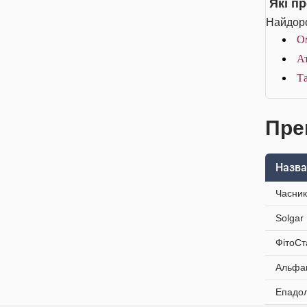
Які п
Найдоро
О
Ат
Та
Пре
Назва
Часник
Solgar
ФітоСт
Альфап
Епадол