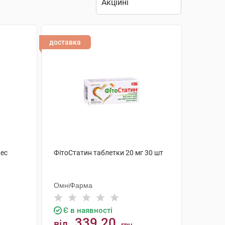
доставка
лес
ФітоСтатин таблетки 20 мг 30 шт
ОмніФарма
Є в наявності
339.20
від