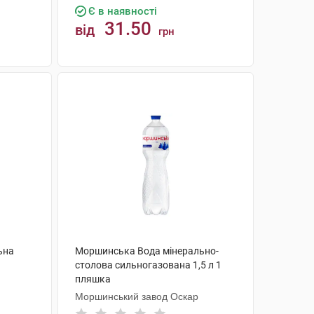
Є в наявності
31.50
від
грн
КУПИТИ
ьна
Моршинська Вода мінерально-
столова сильногазована 1,5 л 1
пляшка
Моршинський завод Оскар