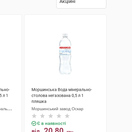
льно-
Моршинська Вода мінерально-
5 л 1
столова негазована 0,5 л 1
пляшка
ральних
Моршинський завод Оскар
Є в наявності
20.80
від