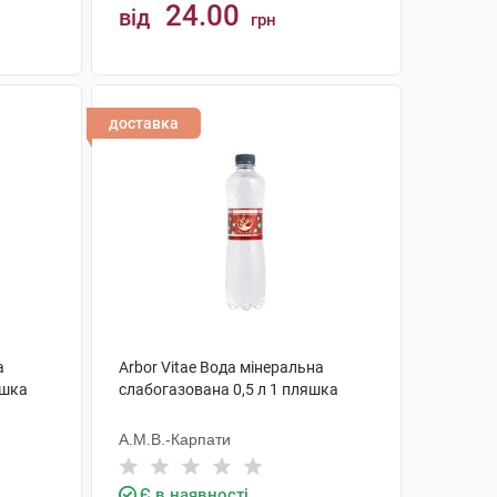
24.00
від
грн
КУПИТИ
доставка
а
Arbor Vitae Вода мінеральна
яшка
слабогазована 0,5 л 1 пляшка
А.М.В.-Карпати
Є в наявності