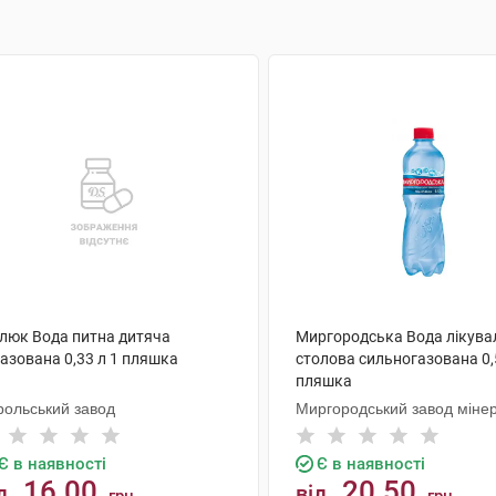
люк Вода питна дитяча
Миргородська Вода лікува
азована 0,33 л 1 пляшка
столова сильногазована 0,
пляшка
рольський завод
Миргородський завод міне
вод
Є в наявності
Є в наявності
16.00
20.50
д
від