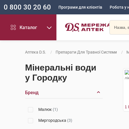
0 800 30 20 60
Програми для клієнтів
Робота у 
Каталог
Аптека D.S.
Препарати Для Травної Системи
М
Мінеральні води
у Городку
Бренд
Малюк
(1)
Миргородська
(3)