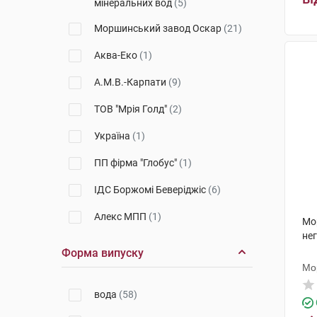
мінеральних вод
(5)
ФітоБіоТехнології
(1)
Моршинський завод Оскар
(21)
Donat Mg
(2)
Аква-Еко
(1)
Хуняді Янош
(1)
А.М.В.-Карпати
(9)
ТОВ "Мрія Голд"
(2)
Україна
(1)
ПП фірма "Глобус"
(1)
ІДС Боржомі Беверіджіс
(6)
Алекс МПП
(1)
Мо
не
Юрія-Фарм
(5)
Форма випуску
Мо
ФітоБіоТехнології
(1)
вода
(58)
Дрога Колинська
(2)