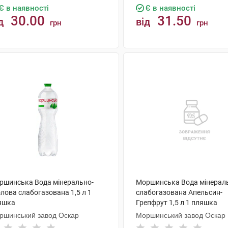
Є в наявності
Є в наявності
30.00
31.50
д
від
грн
грн
КУПИТИ
КУПИТИ
ршинська Вода мінерально-
Моршинська Вода мінерал
лова слабогазована 1,5 л 1
слабогазована Апельсин-
яшка
Грепфрут 1,5 л 1 пляшка
ршинський завод Оскар
Моршинський завод Оскар