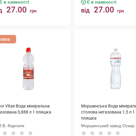
Є в наявності
Є в наявності
27.00
27.00
д
від
грн
грн
КУПИТИ
КУПИТИ
тавка
or Vitae Вода мінеральна
Моршинська Вода мінерал
газована 0,888 л 1 пляшка
столова негазована 1,5 л 1
пляшка
М.В.-Карпати
Моршинський завод Оскар