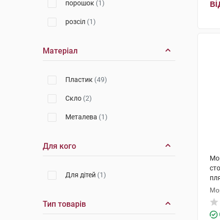
ві
порошок
(1)
Медаква
(1)
розсіл
(1)
Гідрогеолог
(1)
Матеріал
Пластик
(49)
Cкло
(2)
Металева
(1)
Для кого
Мо
сто
Для дітей
(1)
пл
Мо
Тип товарів