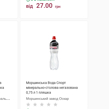
27.00
від
грн
КУПИТИ
а
Моршинська Вода Спорт
шка
мінерально-столова негазована
0,75 л 1 пляшка
ральних
Моршинський завод Оскар