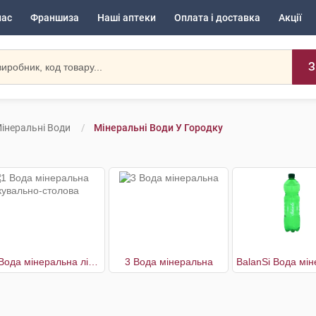
нас
Франшиза
Наші аптеки
Оплата і доставка
Акції
З
інеральні Води
Мінеральні Води У Городку
1 Вода мінеральна лікувально-столова
3 Вода мінеральна