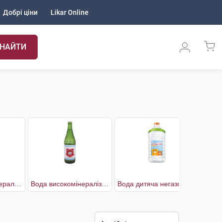
Добрі ціни
Likar Online
НАЙТИ
BalanSi Вода мінеральна сильногазована
Вода високомінералізована лікувальна негазована
Вода дитяча негазована
Вод