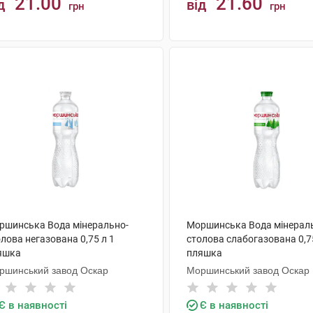
21.00
21.60
д
від
грн
грн
КУПИТИ
КУПИТИ
ршинська Вода мінерально-
Моршинська Вода мінерал
лова негазована 0,75 л 1
столова слабогазована 0,7
яшка
пляшка
ршинський завод Оскар
Моршинський завод Оскар
Є в наявності
Є в наявності