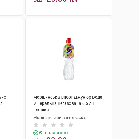
грн
КУПИТИ
ьно-
Моршинська Спорт Джуніор Вода
л 1
мінеральна негазована 0,5 л 1
пляшка
Моршинський завод Оскар
Є в наявності