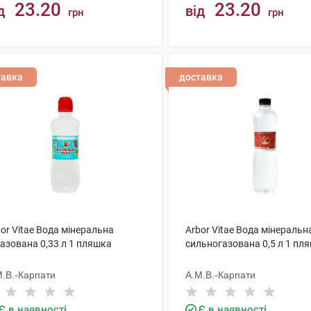
23.20
23.20
д
від
грн
грн
КУПИТИ
КУПИТИ
тавка
доставка
or Vitae Вода мінеральна
Arbor Vitae Вода мінеральн
азована 0,33 л 1 пляшка
сильногазована 0,5 л 1 пл
М.В.-Карпати
А.М.В.-Карпати
Є в наявності
Є в наявності