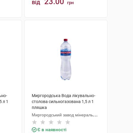
23.00
від
грн
КУПИТИ
ьно-
Миргородська Вода лікувально-
5 л 1
столова сильногазована 1,5 л 1
пляшка
Миргородський завод мінеральних
вод
Є в наявності