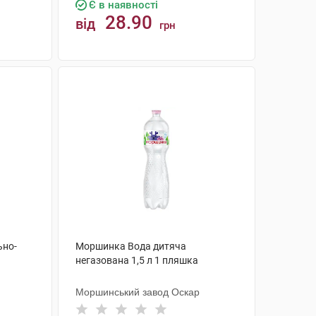
Є в наявності
28.90
від
грн
КУПИТИ
ьно-
Моршинка Вода дитяча
негазована 1,5 л 1 пляшка
Моршинський завод Оскар