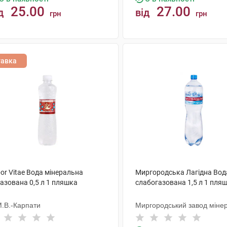
25.00
27.00
д
від
грн
грн
КУПИТИ
КУПИТИ
тавка
or Vitae Вода мінеральна
Миргородська Лагідна Вод
азована 0,5 л 1 пляшка
слабогазована 1,5 л 1 пля
М.В.-Карпати
Миргородський завод міне
вод