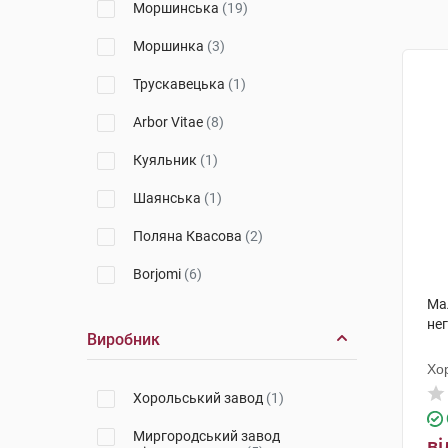
Моршинська
(19)
Моршинка
(3)
Трускавецька
(1)
Arbor Vitae
(8)
Куяльник
(1)
Шаянська
(1)
Поляна Квасова
(2)
Borjomi
(6)
Ма
Лужанська
(1)
нег
Виробник
Свалява
(1)
Хо
Аква-Лайф
(1)
Хорольський завод
(1)
Крайна
(1)
Миргородський завод
ві