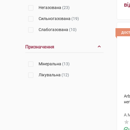
ві
Негазована
(23)
Сильногазована
(19)
Слабогазована
(10)
дос
Призначення
Мінеральна
(13)
Лікувальна
(12)
Arb
нег
А.