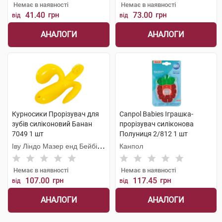
Немає в наявності
Немає в наявності
41.40
грн
73.00
грн
від
від
АНАЛОГИ
АНАЛОГИ
Курносики Прорізувач для
Canpol Babies Іграшка-
зубів силіконовий Банан
прорізувач cиліконова
7049 1 шт
Полуниця 2/812 1 шт
Іву Ліндо Мазер енд Бейбі
Канпол
Продактс
Немає в наявності
Немає в наявності
107.00
грн
117.45
грн
від
від
АНАЛОГИ
АНАЛОГИ