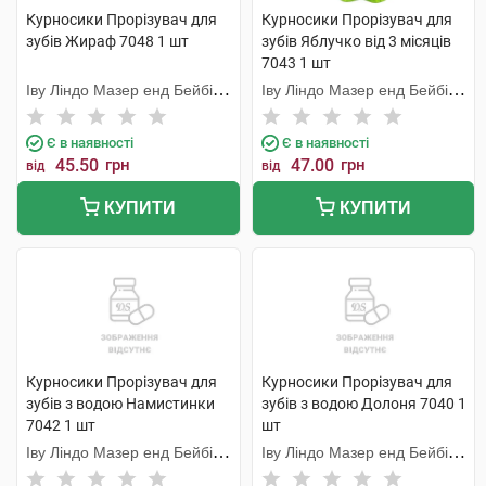
Курносики Прорізувач для
Курносики Прорізувач для
зубів Жираф 7048 1 шт
зубів Яблучко від 3 місяців
7043 1 шт
Іву Ліндо Мазер енд Бейбі
Іву Ліндо Мазер енд Бейбі
Продактс
Продактс
Є в наявності
Є в наявності
45.50
грн
47.00
грн
від
від
КУПИТИ
КУПИТИ
Курносики Прорізувач для
Курносики Прорізувач для
зубів з водою Намистинки
зубів з водою Долоня 7040 1
7042 1 шт
шт
Іву Ліндо Мазер енд Бейбі
Іву Ліндо Мазер енд Бейбі
Продактс
Продактс