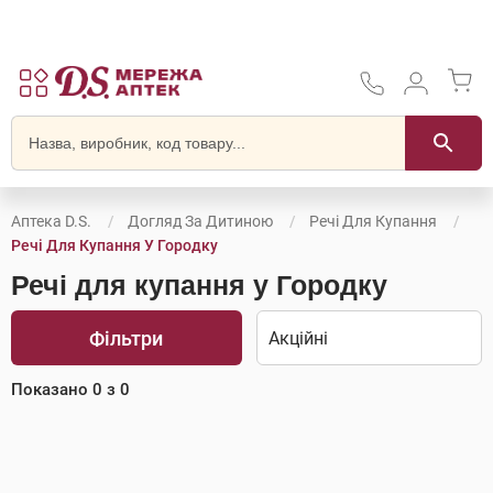
Аптека D.S.
Догляд За Дитиною
Речі Для Купання
Речі Для Купання У Городку
Речі для купання у Городку
Фільтри
Показано
0
з
0