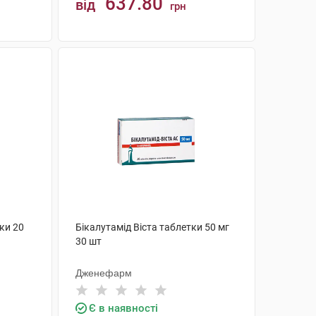
637.80
від
грн
КУПИТИ
ки 20
Бікалутамід Віста таблетки 50 мг
30 шт
Дженефарм
Є в наявності