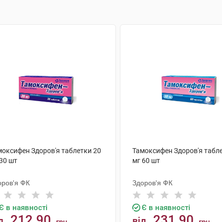
моксифен Здоров'я таблетки 20
Тамоксифен Здоров'я табл
30 шт
мг 60 шт
оров'я ФК
Здоров'я ФК
Є в наявності
Є в наявності
212.90
231.90
д
від