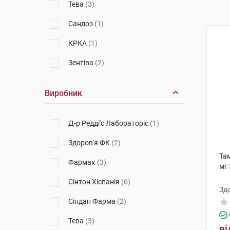
Тева
(3)
Сандоз
(1)
КРКА
(1)
Зентіва
(2)
Виробник
Д-р Редді'с Лабораторіс
(1)
Здоров'я ФК
(2)
Та
Фармак
(3)
мг 
Сінтон Хіспанія
(6)
Зд
Сіндан Фарма
(2)
Тева
(3)
ві