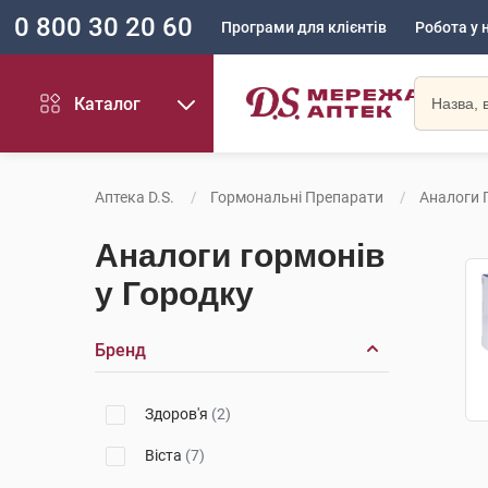
0 800 30 20 60
Програми для клієнтів
Робота у 
Каталог
Аптека D.S.
Гормональні Препарати
Аналоги 
Аналоги гормонів
у Городку
Бренд
Здоров'я
(2)
Віста
(7)