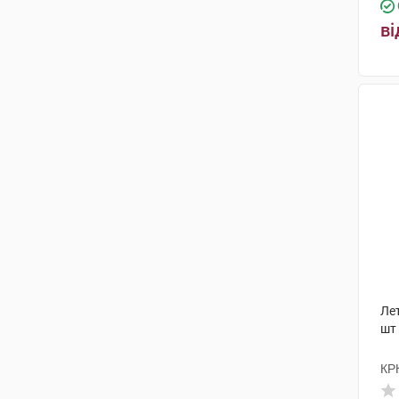
ві
Ле
шт
КР