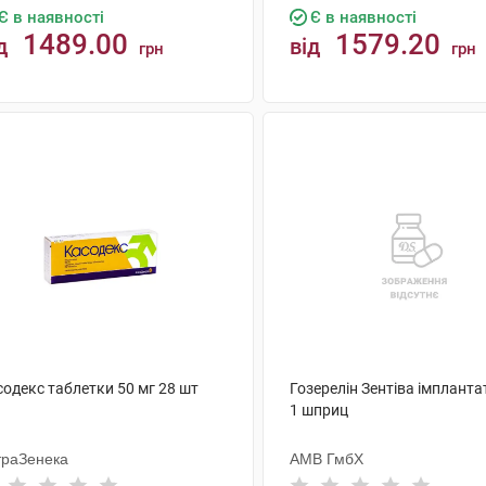
Є в наявності
Є в наявності
1489.00
1579.20
д
від
грн
грн
КУПИТИ
КУПИТИ
содекс таблетки 50 мг 28 шт
Гозерелін Зентіва імплантат
1 шприц
траЗенека
АМВ ГмбХ