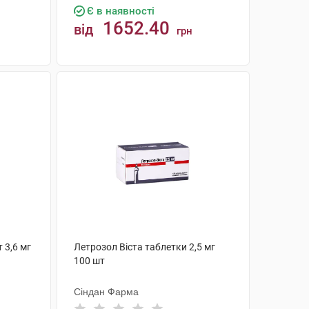
Є в наявності
1652.40
від
грн
КУПИТИ
 3,6 мг
Летрозол Віста таблетки 2,5 мг
100 шт
Сіндан Фарма