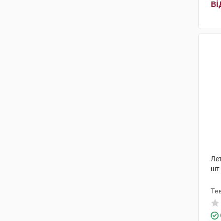
ві
Лет
шт
Те