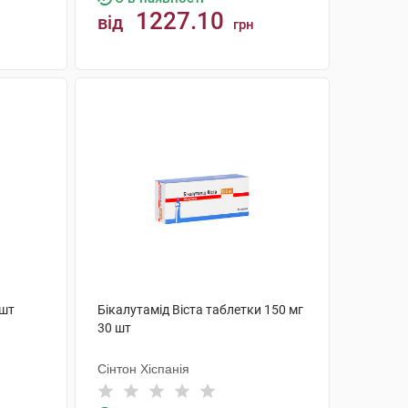
1227.10
від
грн
КУПИТИ
 шт
Бікалутамід Віста таблетки 150 мг
30 шт
Сінтон Хіспанія