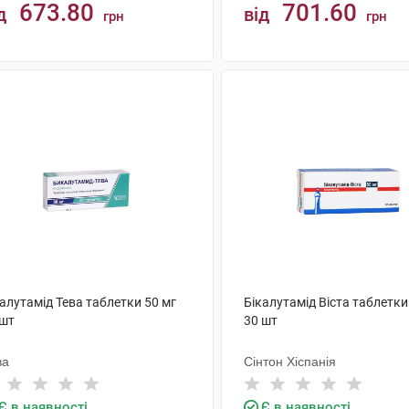
673.80
701.60
д
від
грн
грн
КУПИТИ
КУПИТИ
алутамід Тева таблетки 50 мг
Бікалутамід Віста таблетки
 шт
30 шт
ва
Сінтон Хіспанія
Є в наявності
Є в наявності