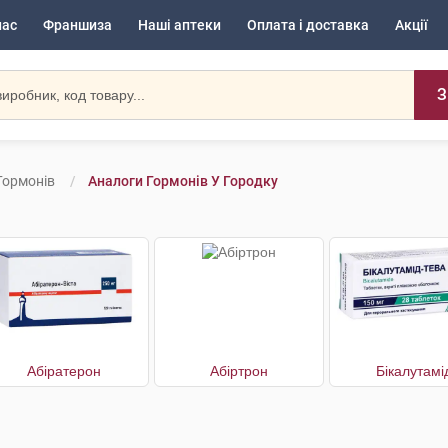
нас
Франшиза
Наші аптеки
Оплата і доставка
Акції
З
Гормонів
Аналоги Гормонів У Городку
Абіратерон
Абіртрон
Бікалутамі