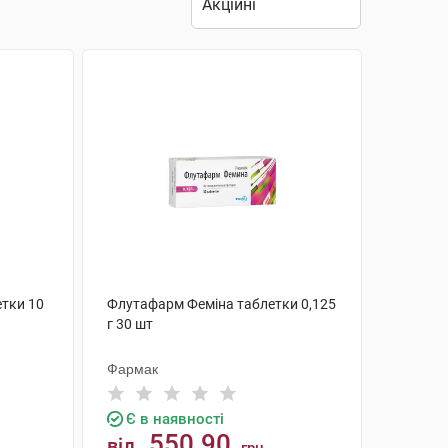
етки 10
Флутафарм Феміна таблетки 0,125
г 30 шт
Фармак
Є в наявності
550.90
від