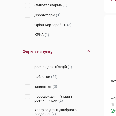
Салютас Фарма
(1)
Дженефарм
(1)
Оріон Корпорейшн
(3)
КРКА
(1)
Новартіс Фарма Штейн
(1)
Форма випуску
АстраЗенека
(4)
АМВ ГмбХ
(3)
розчин для ін'єкцій
(1)
Іпсен Фарма Біотек
(2)
таблетки
(26)
Лє
Ремедіка
(1)
імплантат
(3)
порошок для ін'єкцій з
Фа
розчинником
(2)
капсула для підшкірного
введення
(2)