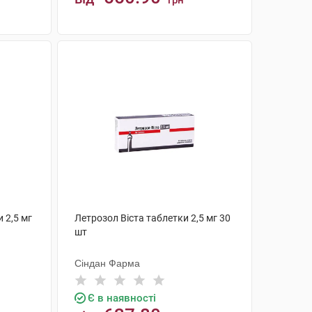
грн
КУПИТИ
 2,5 мг
Летрозол Віста таблетки 2,5 мг 30
шт
Сіндан Фарма
Є в наявності