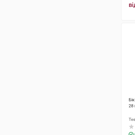
ві
Бік
28
Те