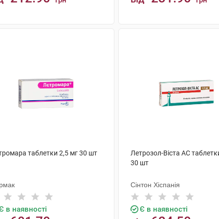
грн
грн
КУПИТИ
КУПИТИ
тромара таблетки 2,5 мг 30 шт
Летрозол-Віста АС таблетки
30 шт
рмак
Сінтон Хіспанія
Є в наявності
Є в наявності