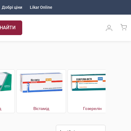
Добрі ціни
Likar Online
НАЙТИ
д
Вістамід
Гозерелін