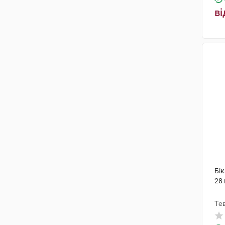
ві
Бік
28
Те