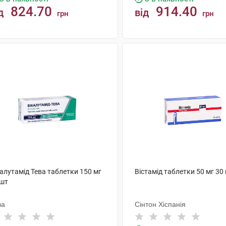
824.70
914.40
д
від
грн
грн
КУПИТИ
КУПИТИ
алутамід Тева таблетки 150 мг
Вістамід таблетки 50 мг 30
 шт
ва
Сінтон Хіспанія