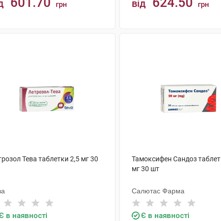
601.70
624.50
д
від
грн
грн
КУПИТИ
КУПИТИ
розол Тева таблетки 2,5 мг 30
Тамоксифен Сандоз таблет
мг 30 шт
ва
Салютас Фарма
Є в наявності
Є в наявності