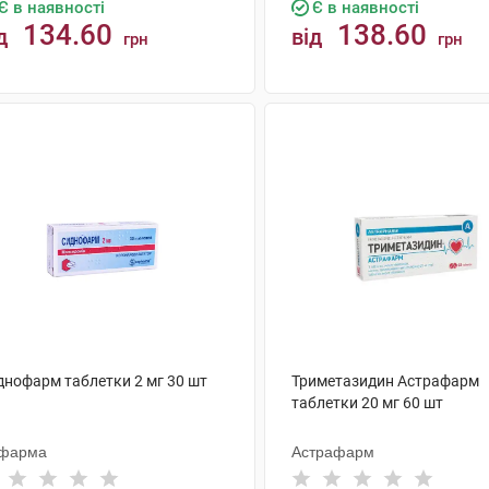
Є в наявності
Є в наявності
134.60
138.60
д
від
грн
грн
КУПИТИ
КУПИТИ
днофарм таблетки 2 мг 30 шт
Триметазидин Астрафарм
таблетки 20 мг 60 шт
фарма
Астрафарм