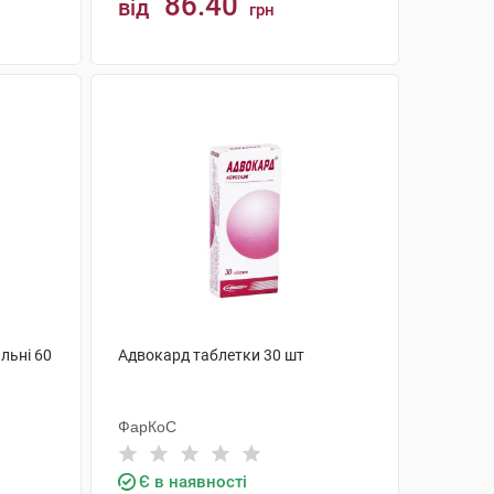
86.40
від
грн
КУПИТИ
льні 60
Адвокард таблетки 30 шт
ФарКоС
Є в наявності