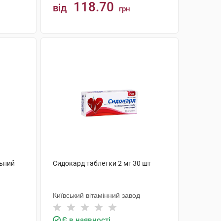
118.70
від
грн
КУПИТИ
льний
Сидокард таблетки 2 мг 30 шт
Київський вітамінний завод
Є в наявності