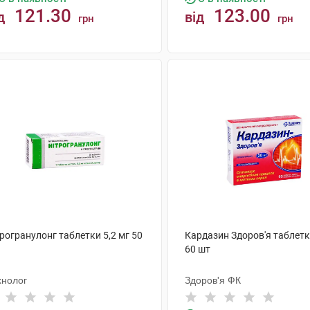
121.30
123.00
д
від
грн
грн
КУПИТИ
КУПИТИ
рогранулонг таблетки 5,2 мг 50
Кардазин Здоров'я таблетк
60 шт
хнолог
Здоров'я ФК