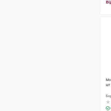
ві
Мо
шт
Бо