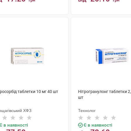
грн
грн
КУПИТИ
КУПИТИ
росорбід таблетки 10 мг 40 шт
Нітрогранулонг таблетки 2,
шт
рщагівський ХФЗ
Технолог
Є в наявності
Є в наявності