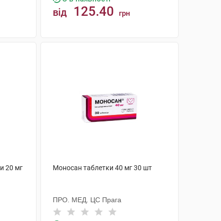
125.40
від
грн
КУПИТИ
и 20 мг
Моносан таблетки 40 мг 30 шт
ПРО. МЕД. ЦС Прага