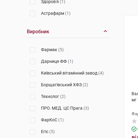
Здоров'я
(1)
Астрафарм
(1)
Виробник
Фармак
(5)
Дарниця ФФ
(1)
Київський вітамінний завод
(4)
Борщагівський ХФЗ
(2)
Вал
Технолог
(2)
мг 
ПРО. МЕД. ЦС Прага
(3)
Фа
ФарКоС
(1)
Егіс
(5)
ві