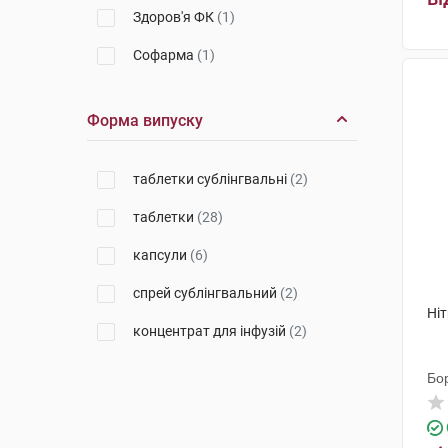
Здоров'я ФК
(1)
Софарма
(1)
Астрафарм
(1)
Форма випуску
КРКА
(2)
Уорлд Медицин Ілач Сан. Ве
таблетки сублінгвальні
(2)
Тідж
(1)
таблетки
(28)
Дослідний завод ГНЦЛС
(1)
капсули
(6)
Фарма Старт
(1)
спрей сублінгвальний
(2)
Дексель
(2)
Ніт
концентрат для інфузій
(2)
Лабораторії Серв'є Індастрі
(3)
Мікрохім
(2)
Бо
Менаріні-Фон Хейден
(2)