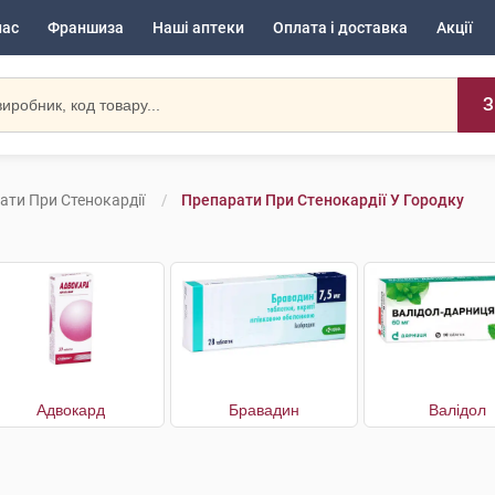
нас
Франшиза
Наші аптеки
Оплата і доставка
Акції
З
ати При Стенокардії
Препарати При Стенокардії У Городку
Адвокард
Бравадин
Валідол