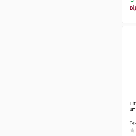
ві
Ніт
шт
Те