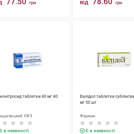
77.50
78.60
д
від
грн
грн
КУПИТИ
КУПИТИ
нонітросид таблетки 40 мг 40
Валідол таблетки сублінгва
мг 50 шт
рщагівський ХФЗ
Фармак
Є в наявності
Є в наявності