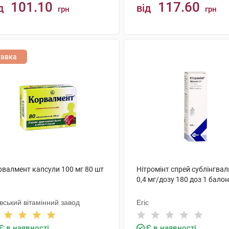
101.10
117.60
д
від
грн
грн
КУПИТИ
КУПИТИ
тавка
рвалмент капсули 100 мг 80 шт
Нітромінт спрей сублінгва
0,4 мг/дозу 180 доз 1 балон
вський вітамінний завод
Егіс
Є в наявності
Є в наявності