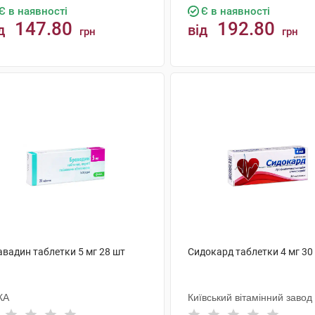
Є в наявності
Є в наявності
147.80
192.80
д
від
грн
грн
КУПИТИ
КУПИТИ
авадин таблетки 5 мг 28 шт
Сидокард таблетки 4 мг 30
КА
Київський вітамінний завод