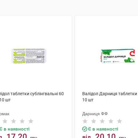
ідол таблетки сублінгвальні 60
Валідол Дарниця таблетки 
10 шт
10 шт
рмак
Дарниця ФФ
Є в наявності
Є в наявності
17.20
20.10
д
від