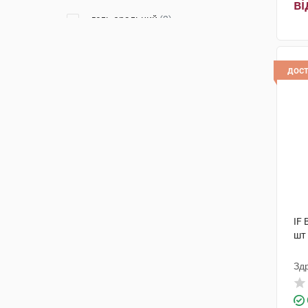
ві
гель оральний
(2)
дос
IF 
шт
Зд