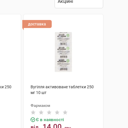
доставка
ки 250
Вугілля активоване таблетки 250
мг 10 шт
Фармаком
Є в наявності
14.00
від