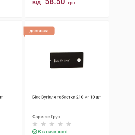
58.50
від
грн
КУПИТИ
доставка
шт
Біле Вугілля таблетки 210 мг 10 шт
Фармекс Груп
Є в наявності