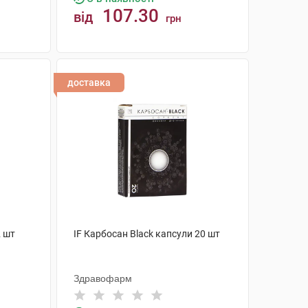
107.30
від
грн
КУПИТИ
доставка
2 шт
IF Карбосан Black капсули 20 шт
Здравофарм