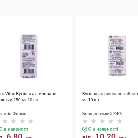
or Vitae Вугілля активоване
Вугілля активоване таблет
летки 250 мг 10 шт
мг 10 шт
лартін Фарма
Борщагівський ХФЗ
Є в наявності
Є в наявності
6.80
10.20
д
від