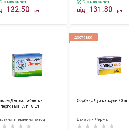
Є в наявності
Є в наявності
122.50
131.80
д
від
грн
грн
КУПИТИ
КУПИТИ
доставка
онорм Детокс таблетки
Сорбекс Дуо капсули 20 шт
перговані 1,5 г 18 шт
вський вітамінний завод
Валартін Фарма