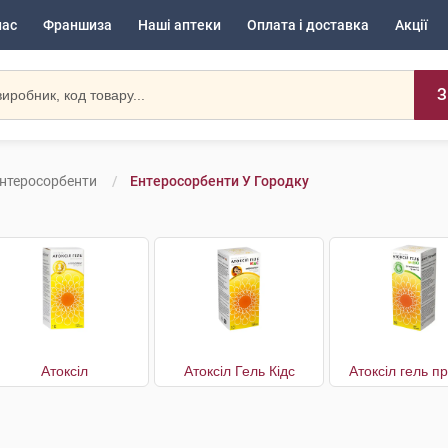
нас
Франшиза
Наші аптеки
Оплата і доставка
Акції
З
нтеросорбенти
Ентеросорбенти У Городку
Атоксіл
Атоксіл Гель Кідс
Атоксіл гель п