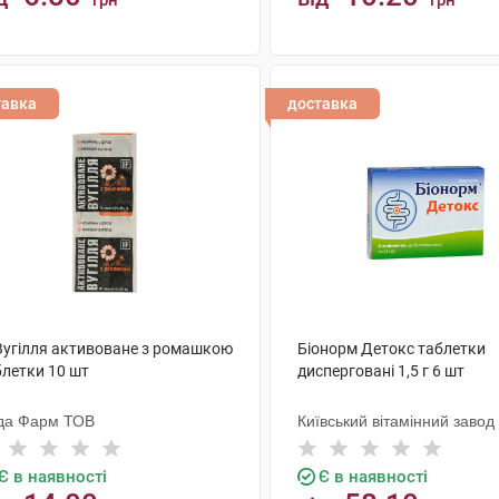
грн
грн
КУПИТИ
КУПИТИ
тавка
доставка
 Вугілля активоване з ромашкою
Біонорм Детокс таблетки
блетки 10 шт
дисперговані 1,5 г 6 шт
да Фарм ТОВ
Київський вітамінний завод
Є в наявності
Є в наявності