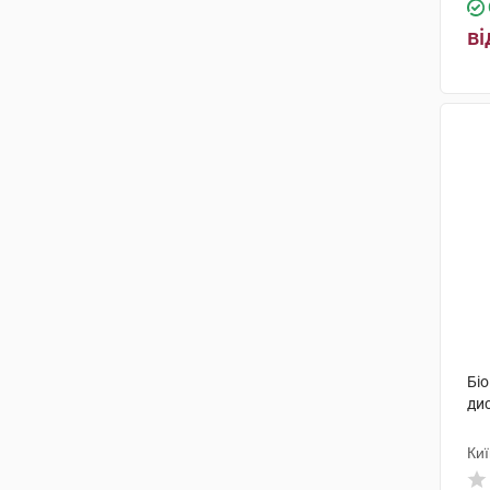
ві
Бі
дис
Киї