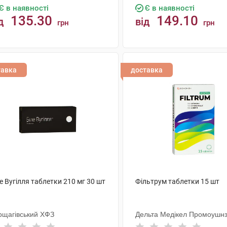
Є в наявності
Є в наявності
135.30
149.10
д
від
грн
грн
КУПИТИ
КУПИТИ
тавка
доставка
е Вугілля таблетки 210 мг 30 шт
Фільтрум таблетки 15 шт
рщагівський ХФЗ
Дельта Медікел Промоушн