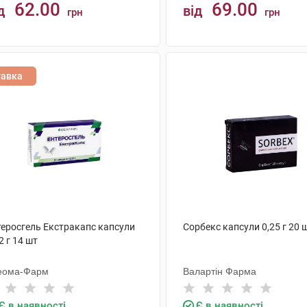
62.00
69.00
д
від
грн
грн
КУПИТИ
КУПИТИ
тавка
теросгель Екстракапс капсули
Сорбекс капсули 0,25 г 20 
2 г 14 шт
еома-Фарм
Валартін Фарма
Є в наявності
Є в наявності