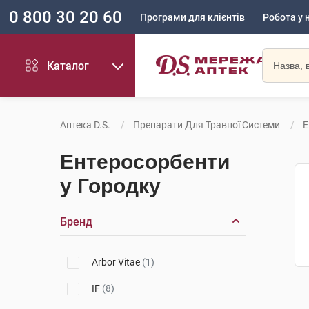
0 800 30 20 60
Програми для клієнтів
Робота у 
Каталог
Аптека D.S.
Препарати Для Травної Системи
Е
Ентеросорбенти
у Городку
Бренд
Arbor Vitae
(1)
IF
(8)