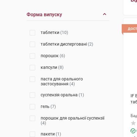
Євро Плюс
(1)
Форма випуску
Дельта Медікел Промоушнз
(2)
дос
Фарматіс-Естре-Сен-Дені
(1)
таблетки
(10)
Бофур Іпсен Індустрі
(3)
таблетки дисперговані
(2)
Бовіос фарм
(1)
порошок
(6)
Іннео Фарм
(1)
капсули
(8)
Сілікол Гмбх
(1)
паста для орального
застосування
(4)
Елемент здоров'я
(1)
суспензія оральна
(1)
IF
Астрафарм
(1)
та
гель
(7)
МКМ Найнекс
(1)
Ба
порошок для оральної суспензії
Київфармгруп
(1)
(4)
пакети
(1)