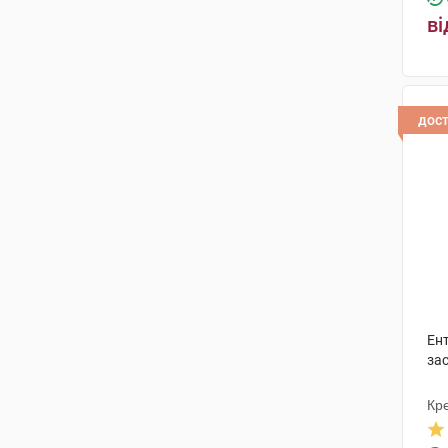
ві
дос
Ен
зас
Кр