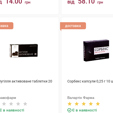
14.00
58.10
д
від
грн
грн
КУПИТИ
КУПИТИ
тавка
доставка
Вугілля активоване таблетки 20
Сорбекс капсули 0,25 г 10 
равофарм
Валартін Фарма
Є в наявності
Є в наявності