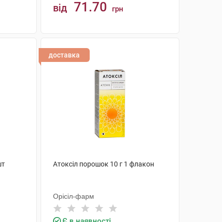
71.70
від
грн
КУПИТИ
доставка
шт
Атоксіл порошок 10 г 1 флакон
Орісіл-фарм
Є в наявності