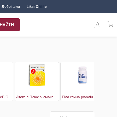
Добрі ціни
Likar Online
НАЙТИ
реБІО
Атоксіл Плюс зі смаком полуниці
Біла глина (каолін харчовий)