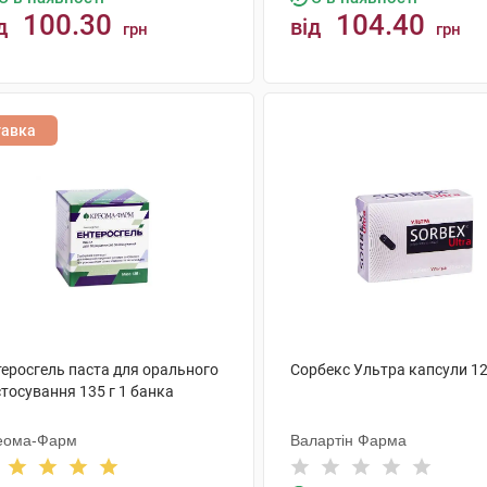
100.30
104.40
д
від
грн
грн
КУПИТИ
КУПИТИ
тавка
теросгель паста для орального
Сорбекс Ультра капсули 1
тосування 135 г 1 банка
еома-Фарм
Валартін Фарма