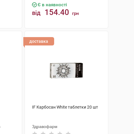
Є в наявності
154.40
від
грн
КУПИТИ
доставка
IF Карбосан White таблетки 20 шт
з
Здравофарм