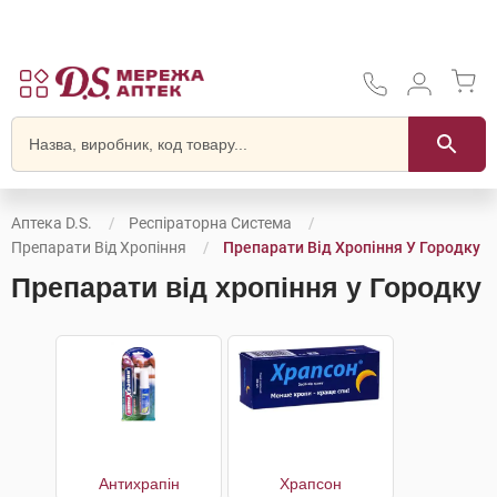
Аптека D.S.
Респіраторна Система
Препарати Від Хропіння
Препарати Від Хропіння У Городку
Препарати від хропіння у Городку
Антихрапін
Храпсон