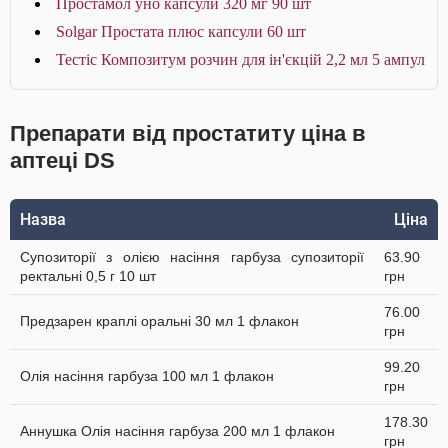
Простамол уно капсули 320 мг 90 шт
Solgar Простата плюс капсули 60 шт
Тестіс Композитум розчин для ін'єкцій 2,2 мл 5 ампул
Препарати від простатиту ціна в
аптеці DS
Назва
Ціна
Супозиторії з олією насіння гарбуза супозиторії
63.90
ректальні 0,5 г 10 шт
грн
76.00
Предзарен краплі оральні 30 мл 1 флакон
грн
99.20
Олія насіння гарбуза 100 мл 1 флакон
грн
178.30
Аннушка Олія насіння гарбуза 200 мл 1 флакон
грн