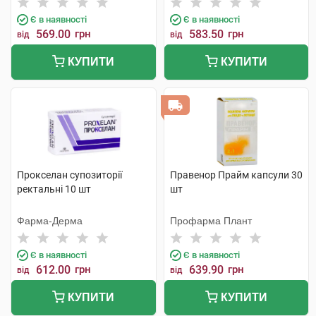
Є в наявності
Є в наявності
569.00
грн
583.50
грн
від
від
КУПИТИ
КУПИТИ
Прокселан супозиторії
Правенор Прайм капсули 30
ректальні 10 шт
шт
Фарма-Дерма
Профарма Плант
Є в наявності
Є в наявності
612.00
грн
639.90
грн
від
від
КУПИТИ
КУПИТИ