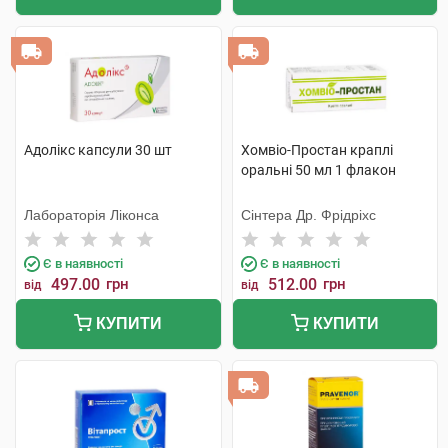
Адолікс капсули 30 шт
Хомвіо-Простан краплі
оральні 50 мл 1 флакон
Лабораторія Ліконса
Сінтера Др. Фрідріхс
Є в наявності
Є в наявності
497.00
грн
512.00
грн
від
від
КУПИТИ
КУПИТИ