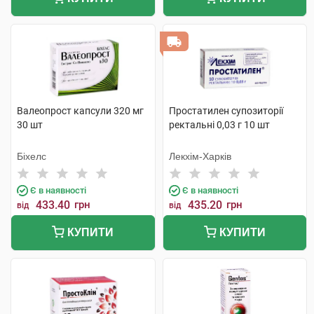
Валеопрост капсули 320 мг
Простатилен супозиторії
30 шт
ректальні 0,03 г 10 шт
Біхелс
Лекхім-Харків
Є в наявності
Є в наявності
433.40
грн
435.20
грн
від
від
КУПИТИ
КУПИТИ