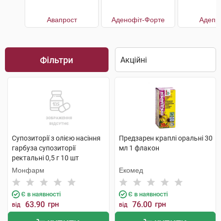
Авапрост
Аденофіт-Форте
Адепр
Фільтри
Супозиторії з олією насіння
Предзарен краплі оральні 30
гарбуза супозиторії
мл 1 флакон
ректальні 0,5 г 10 шт
Монфарм
Екомед
Є в наявності
Є в наявності
63.90
грн
76.00
грн
від
від