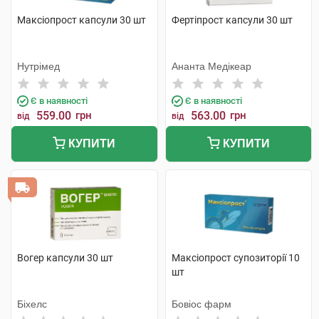
Максіопрост капсули 30 шт
Фертіпрост капсули 30 шт
Нутрімед
Ананта Медікеар
Є в наявності
Є в наявності
559.00
грн
563.00
грн
від
від
КУПИТИ
КУПИТИ
Вогер капсули 30 шт
Максіопрост супозиторії 10
шт
Біхелс
Бовіос фарм