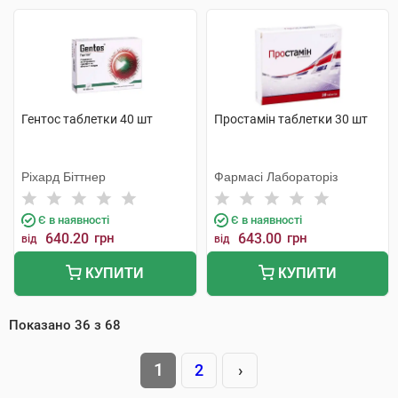
Гентос таблетки 40 шт
Простамін таблетки 30 шт
Ріхард Біттнер
Фармасі Лабораторіз
Є в наявності
Є в наявності
640.20
грн
643.00
грн
від
від
КУПИТИ
КУПИТИ
Показано
36
з
68
1
2
›