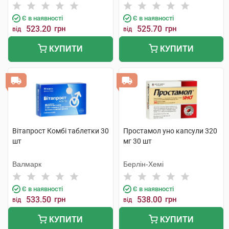
Є в наявності
Є в наявності
523.20
грн
525.70
грн
від
від
КУПИТИ
КУПИТИ
Вітапрост Комбі таблетки 30
Простамол уно капсули 320
шт
мг 30 шт
Валмарк
Берлін-Хемі
Є в наявності
Є в наявності
533.50
грн
538.00
грн
від
від
КУПИТИ
КУПИТИ