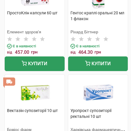
ПростоКлін капсули 60 шт
Гентос краплі оральні 20 мл
1 флакон
Елемент здоров'я
Ріхард Біттнер
Є в наявності
Є в наявності
457.00
грн
464.30
грн
від
від
КУПИТИ
КУПИТИ
Вектазін супозиторії 10 шт
Уропрокт супозиторії
ректальні 10 шт
Бовіос фарм
Харківська фармацевтична