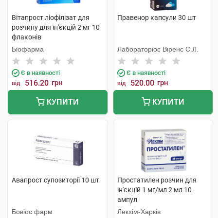
Вітапрост ліофілізат для
Правенор капсули 30 шт
розчину для ін'єкцій 2 мг 10
флаконів
Біофарма
Лабораторіос Віренс С.Л.
Є в наявності
Є в наявності
516.20
грн
520.00
грн
від
від
КУПИТИ
КУПИТИ
Авапрост супозиторії 10 шт
Простатилен розчин для
ін'єкцій 1 мг/мл 2 мл 10
ампул
Бовіос фарм
Лекхім-Харків