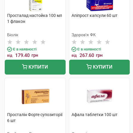
Просталад настойка 100 мл
Апіпрост капсули 60 шт
1 флакон
Біолік
Здоров'я ФК
Є в наявності
Є в наявності
179.40
грн
267.60
грн
від
від
КУПИТИ
КУПИТИ
Просталін Форте супозиторії
Афала таблетки 100 шт
6 шт