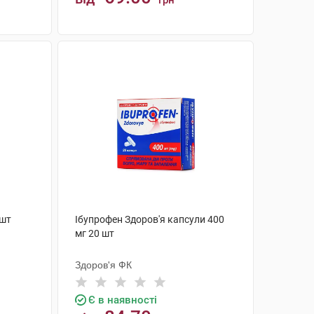
грн
КУПИТИ
 шт
Ібупрофен Здоров'я капсули 400
мг 20 шт
Здоров'я ФК
Є в наявності