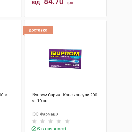
84.70
від
грн
КУПИТИ
доставка
00 мг
Ібупром Спринт Капс капсули 200
мг 10 шт
ЮС Фармація
Є в наявності