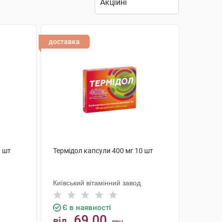
доставка
0 шт
Термідол капсули 400 мг 10 шт
Київський вітамінний завод
Є в наявності
69.00
від