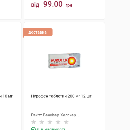
99.00
від
грн
КУПИТИ
доставка
и 10 мг
Нурофєн таблетки 200 мг 12 шт
Рекітт Бенкізер Хелскер
Інтернешнл
Є в наявності