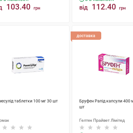
103.40
112.40
д
від
грн
грн
КУПИТИ
КУПИТИ
доставка
есулід таблетки 100 мг 30 шт
Бруфен Рапід капсули 400 
шт
рмак
Гелтек Прайвет Лімітед