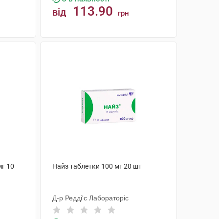
113.90
від
грн
КУПИТИ
мг 10
Найз таблетки 100 мг 20 шт
Д-р Редді'с Лабораторіс