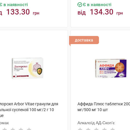
Є в наявності
Є в наявності
133.30
134.30
д
від
грн
грн
КУПИТИ
КУПИТИ
доставка
орсил Arbor Vitae гранули для
Аффида Плюс таблетки 20
льної суспензії 100 мг/2 г 10
мг/500 мг 10 шт
ше
рмак
Алкалоїд АД-Скоп'є