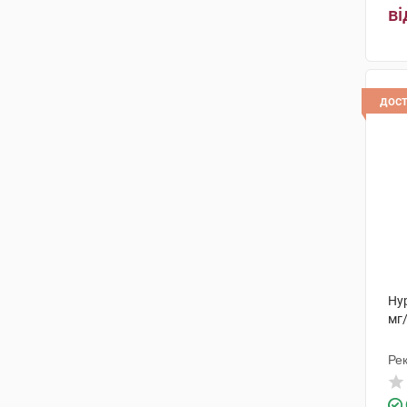
ві
дос
Ну
мг/
Рек
Ін