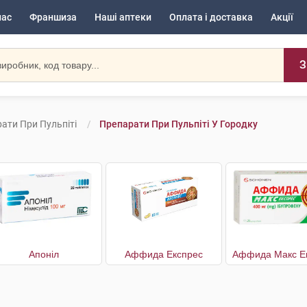
нас
Франшиза
Наші аптеки
Оплата і доставка
Акції
З
ати При Пульпіті
Препарати При Пульпіті У Городку
Апоніл
Аффида Експрес
Аффида Макс Е