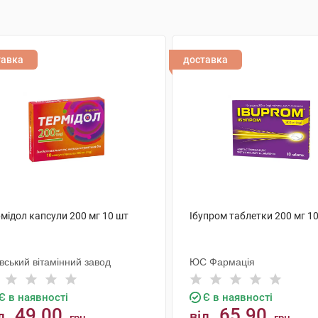
тавка
доставка
мідол капсули 200 мг 10 шт
Ібупром таблетки 200 мг 1
вський вітамінний завод
ЮС Фармація
Є в наявності
Є в наявності
49.00
65.90
д
від