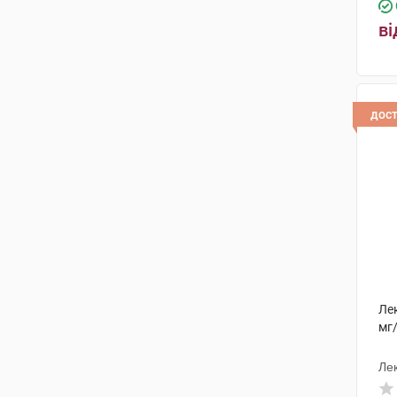
ві
дос
Ле
мг/
Ле