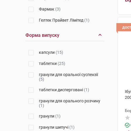
Фармак
(3)
Гелтек Прайвет Лімітед
(1)
дос
Д-р Редді'с Лабораторіс
(3)
Форма випуску
Лек Фармацевтична компанія
(2)
капсули
(15)
Реккітт Бенкізер Хелскер
(1)
таблетки
(25)
Алкалоїд АД-Скоп'є
(1)
гранули для оральної суспензії
(5)
Медокемі
(1)
таблетки дисперговані
(1)
Терапія АТ
(2)
Ібу
200
гранули для орального розчину
Ронтіс Хеллас Медікал енд
(1)
Фармасьютікал Продактс С.А.
Бо
(1)
гранули
(1)
Лабораторіос Менаріні
(1)
гранули шипучі
(1)