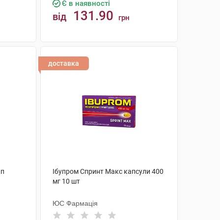
Є в наявності
131.90
від
грн
КУПИТИ
доставка
ап
Ібупром Спринт Макс капсули 400
мг 10 шт
ЮС Фармація