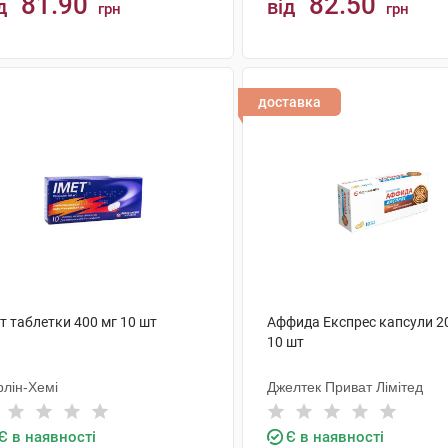
81.90
82.50
д
від
грн
грн
КУПИТИ
КУПИТИ
доставка
т таблетки 400 мг 10 шт
Аффида Експрес капсули 2
10 шт
рлін-Хемі
Джелтек Приват Лімітед
Є в наявності
Є в наявності