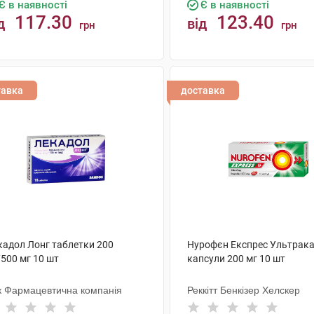
Є в наявності
Є в наявності
117.30
123.40
д
від
грн
грн
КУПИТИ
КУПИТИ
тавка
доставка
кадол Лонг таблетки 200
Нурофєн Експрес Ультрак
500 мг 10 шт
капсули 200 мг 10 шт
к Фармацевтична компанія
Реккітт Бенкізер Хелскер