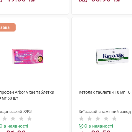
грн
грн
КУПИТИ
КУПИТИ
тавка
профен Arbor Vitae таблетки
Кетолак таблетки 10 мг 10
 мг 50 шт
рщагівський ХФЗ
Київський вітамінний завод
Є в наявності
Є в наявності