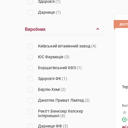
Здоров'я
(1)
Дарниця
(1)
дос
Виробник
Київський вітамінний завод
(4)
ЮС Фармація
(3)
Борщагівський ХФЗ
(1)
Здоров'я ФК
(1)
Тер
Берлін-Хемі
(2)
Джелтек Приват Лімітед
(2)
Киї
Рекітт Бенкізер Хелскер
Інтернешнл
(6)
Дарниця ФФ
(3)
ві