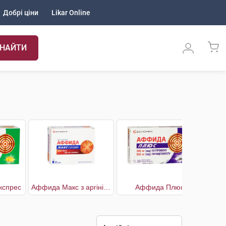
Добрі ціни
Likar Online
НАЙТИ
кспрес
Аффида Макс з аргініном
Аффида Плюс