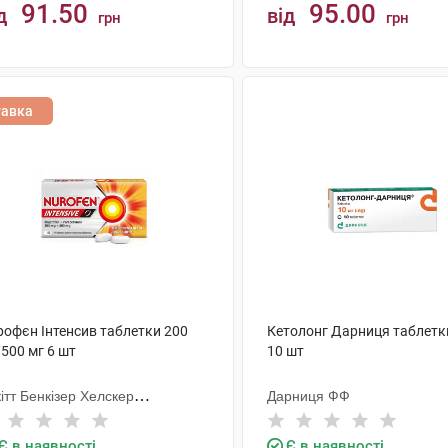
91.50
95.00
д
від
грн
грн
КУПИТИ
КУПИТИ
тавка
рофєн Інтенсив таблетки 200
Кетолонг Дарниця таблетк
500 мг 6 шт
10 шт
ітт Бенкізер Хелскер
Дарниця ФФ
тернешнл
Є в наявності
Є в наявності