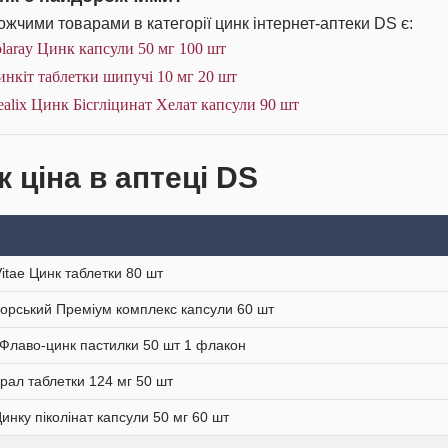
жчими товарами в категорії цинк інтернет-аптеки DS є:
laray Цинк капсули 50 мг 100 шт
нкіт таблетки шипучі 10 мг 20 шт
alix Цинк Бісгліцинат Хелат капсули 90 шт
 ціна в аптеці DS
Vitae Цинк таблетки 80 шт
орський Преміум комплекс капсули 60 шт
 Флаво-цинк пастилки 50 шт 1 флакон
рал таблетки 124 мг 50 шт
нку піколінат капсули 50 мг 60 шт