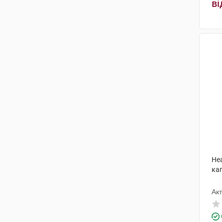
ві
Hea
ка
Ак