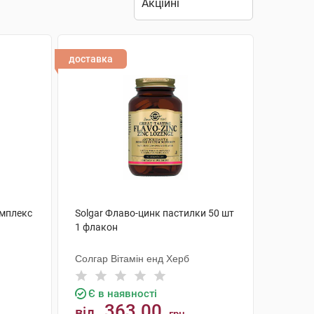
доставка
омплекс
Solgar Флаво-цинк пастилки 50 шт
1 флакон
Солгар Вітамін енд Херб
Є в наявності
363.00
від