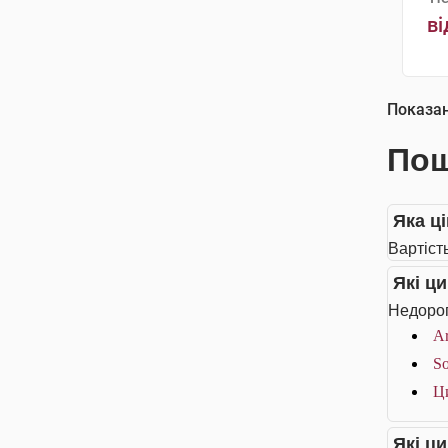
ві
Показа
Пош
Яка ці
Вартість
Які ц
Недорог
Ar
So
Ц
Які ц