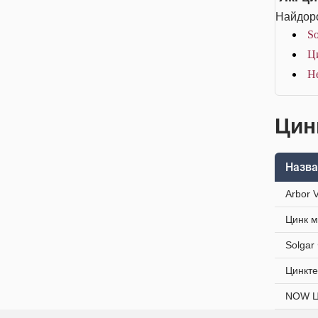
Найдоро
So
Ци
He
Цинк
Назва
Arbor 
Цинк м
Solgar
Цинкте
NOW Ци