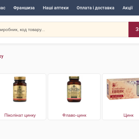
нас
Франшиза
Наші аптеки
Оплата і доставка
Акції
З
ку
Піколінат цинку
Флаво-цинк
Цинк