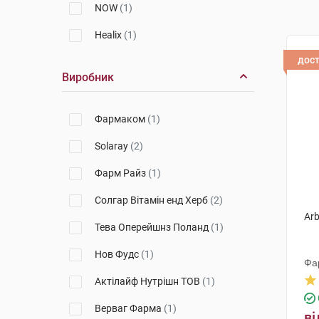
NOW
(1)
Healix
(1)
дос
Виробник
Фармаком
(1)
Solaray
(2)
Фарм Райз
(1)
Солгар Вітамін енд Херб
(2)
Arb
Тева Оперейшнз Поланд
(1)
Нов Фудс
(1)
Фа
Актілайф Нутрішн ТОВ
(1)
Верваг Фарма
(1)
ві