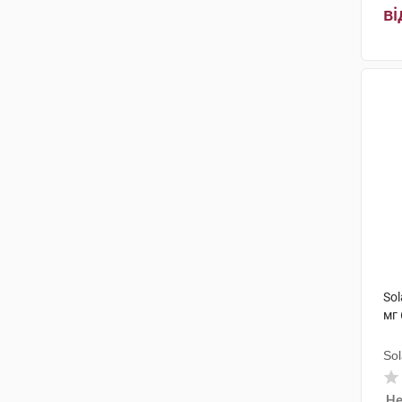
ві
So
мг 
Sol
Не