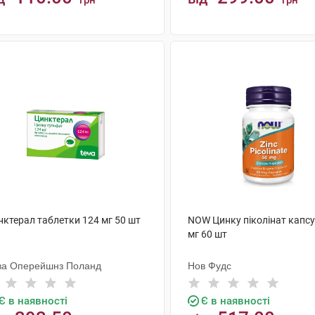
грн
грн
КУПИТИ
КУПИТИ
нктерал таблетки 124 мг 50 шт
NOW Цинку піколінат капсу
мг 60 шт
ва Оперейшнз Поланд
Нов Фудс
Є в наявності
Є в наявності