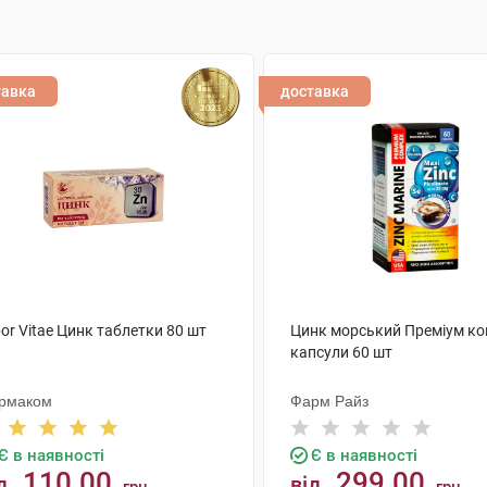
тавка
доставка
or Vitae Цинк таблетки 80 шт
Цинк морський Преміум к
капсули 60 шт
рмаком
Фарм Райз
Є в наявності
Є в наявності
110.00
299.00
д
від