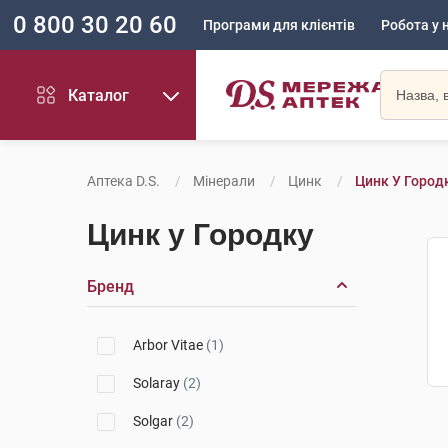
0 800 30 20 60
Програми для клієнтів
Робота у 
Каталог
Аптека D.S.
Мінерали
Цинк
Цинк У Город
Цинк у Городку
Бренд
Arbor Vitae
(1)
Solaray
(2)
Solgar
(2)