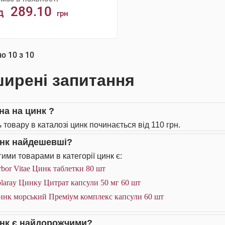
289.10
д
грн
АНАЛОГИ
но
10
з
10
ирені запитання
на на цинк ?
 товару в каталозі цинк починається від 110 грн.
инк найдешевші?
ими товарами в категорії цинк є:
bor Vitae Цинк таблетки 80 шт
laray Цинку Цитрат капсули 50 мг 60 шт
инк морський Преміум комплекс капсули 60 шт
инк є найдорожчими?