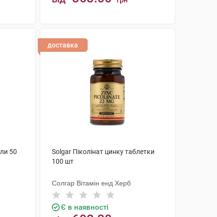
грн
КУПИТИ
доставка
ли 50
Solgar Піколінат цинку таблетки
100 шт
Солгар Вітамін енд Херб
Є в наявності