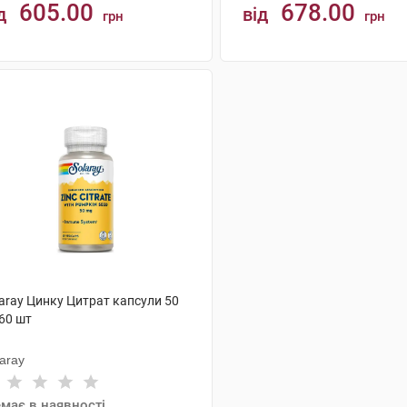
605.00
678.00
д
від
грн
грн
КУПИТИ
КУПИТИ
laray Цинку Цитрат капсули 50
60 шт
aray
має в наявності