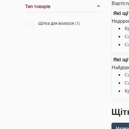
Вартіст
Тип товарів
Які щ
Недорог
Щітка для волосся
(3)
Ку
Ca
Ca
Які щ
Найдоро
Ca
Ca
Ку
Щіт
Назва