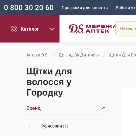
0 800 30 20 60
Програми для клієнтів
Робота у 
Каталог
Аптека D.S.
Догляд За Дитиною
Щітки Для В
Щітки для
волосся у
Городку
Бренд
Курносики
(1)