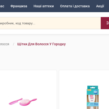
нас
Франшиза
Наші аптеки
Оплата і доставка
Акції
З
олосся
Щітки Для Волосся У Городку