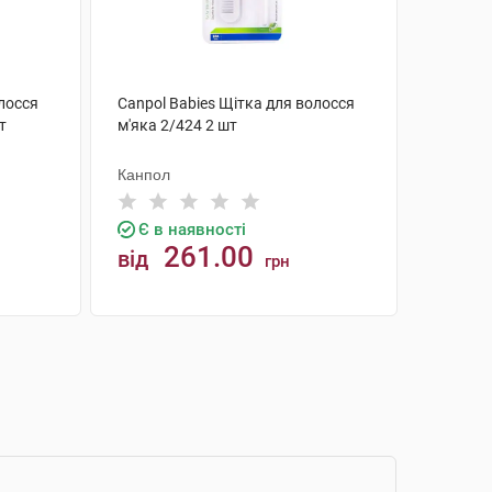
олосся
Canpol Babies Щітка для волосся
т
м'яка 2/424 2 шт
Канпол
Є в наявності
261.00
від
грн
КУПИТИ