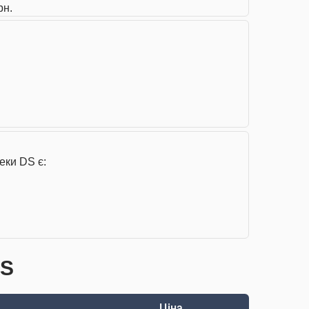
рн.
еки DS є:
DS
Ціна