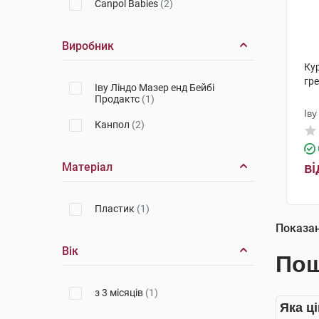
Canpol Babies
(2)
Виробник
Ку
гре
Іву Ліндо Мазер енд Бейбі
Продактс
(1)
Іву
Канпол
(2)
Пр
ві
Матеріал
Пластик
(1)
Показа
Вік
Пош
з 3 місяців
(1)
Яка ц