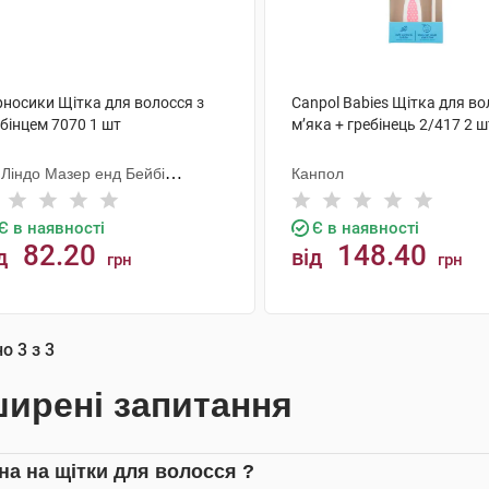
рносики Щітка для волосся з
Canpol Babies Щітка для в
бінцем 7070 1 шт
м’яка + гребінець 2/417 2 ш
 Ліндо Мазер енд Бейбі
Канпол
одактс
Є в наявності
Є в наявності
82.20
148.40
д
від
грн
грн
КУПИТИ
КУПИТИ
но
3
з
3
ирені запитання
іна на щітки для волосся ?