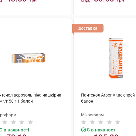
грн
грн
КУПИТИ
КУПИТИ
доставка
нтенол аерозоль піна нашкірна
Пантенол Arbor Vitae спрей 
мг/г 58 г 1 балон
балон
крофарм
Мікрофарм
Є в наявності
Є в наявності