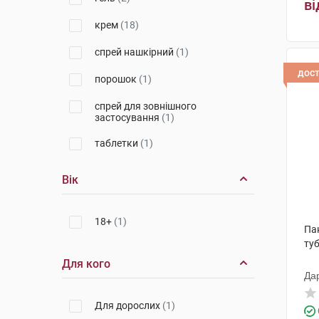
Фармзавод Єльфа
(1)
ві
крем
(18)
Меда Меньюфекчеринг
(2)
спрей нашкірний
(1)
Пфайзер Менюфекчуринг
Дойчленд
(1)
дос
порошок
(1)
спрей для зовнішного
застосування
(1)
таблетки
(1)
Вік
18+
(1)
Пан
ту
Для кого
Да
Для дорослих
(1)