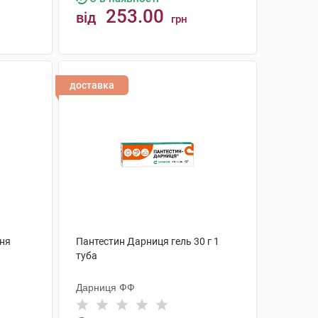
253.00
від
грн
КУПИТИ
доставка
ння
Пантестин Дарниця гель 30 г 1
туба
Дарниця ФФ