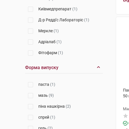
Київмедпрепарат
(1)
Д-р Редді'с Лабораторіс
(1)
Меркле
(1)
Адріалаб
(1)
Фітофарм
(1)
Фарміна
(1)
Форма випуску
Бека Ілач Ве Кім'я
(1)
паста
(1)
ТЗМО СА
(1)
Па
мазь
(9)
50 
Тосара Фарма Лімітед
(4)
піна нашкірна
(2)
Грензах Продуктіонс
(5)
Мі
спрей
(1)
Фарма-Дерма
(3)
гель
(2)