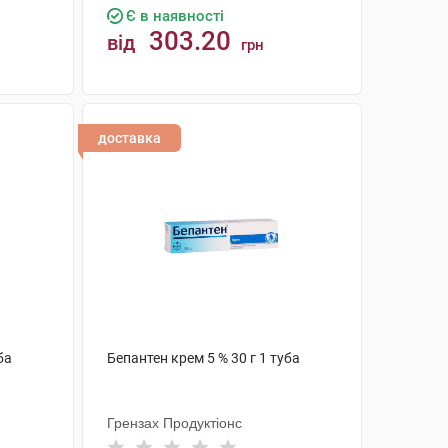
Є в наявності
303.20
від
грн
КУПИТИ
доставка
ба
Бепантен крем 5 % 30 г 1 туба
Грензах Продуктіонс