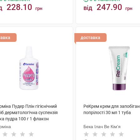
228.10
247.90
д
від
грн
грн
КУПИТИ
КУПИТИ
тавка
доставка
міна Пудер Плін гігієнічний
РеКрем крем для запобіга
іб дерматологічна суспензія
попрілості 30 мл 1 туба
ка пудра 100 г 1 флакон
рміна
Бека Ілач Ве Кім'я