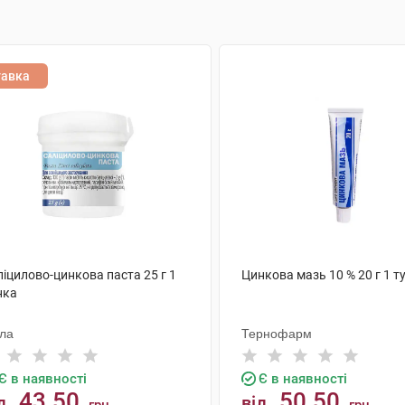
тавка
іцилово-цинкова паста 25 г 1
Цинкова мазь 10 % 20 г 1 т
нка
ола
Тернофарм
Є в наявності
Є в наявності
43.50
50.50
д
від