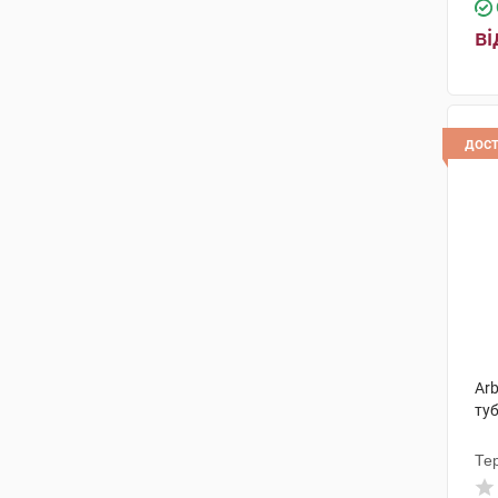
ві
дос
Arb
ту
Те