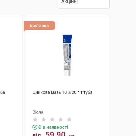
доставка
уба
Цинкова мазь 10 % 20 г 1 туба
Віола
Є в наявності
59.90
від