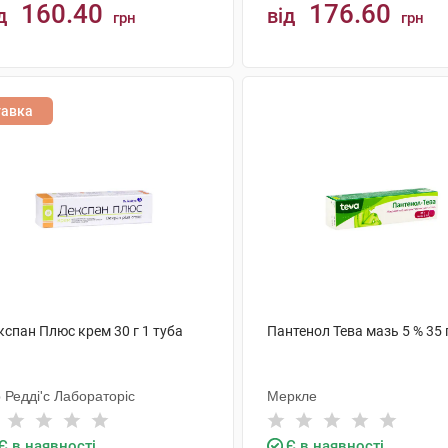
160.40
176.60
д
від
грн
грн
КУПИТИ
КУПИТИ
тавка
кспан Плюс крем 30 г 1 туба
Пантенол Тева мазь 5 % 35 
 Редді'с Лабораторіс
Меркле
Є в наявності
Є в наявності