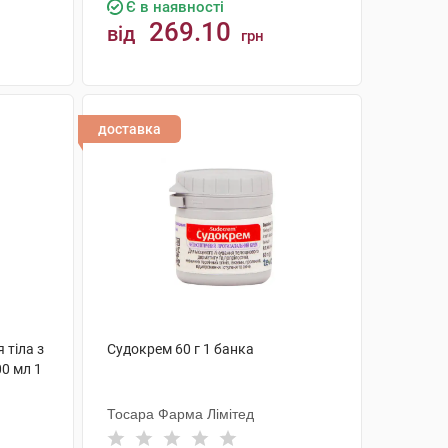
Є в наявності
269.10
від
грн
КУПИТИ
доставка
 тіла з
Судокрем 60 г 1 банка
00 мл 1
Тосара Фарма Лімітед