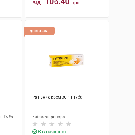
106.40
від
грн
КУПИТИ
доставка
Рятівник крем 30 г 1 туба
ь Гмбх
Київмедпрепарат
Є в наявності