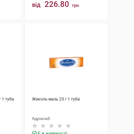
226.80
від
грн
КУПИТИ
г 1 туба
Жеколь мазь 25 г 1 туба
Адріалаб
Є в наявності