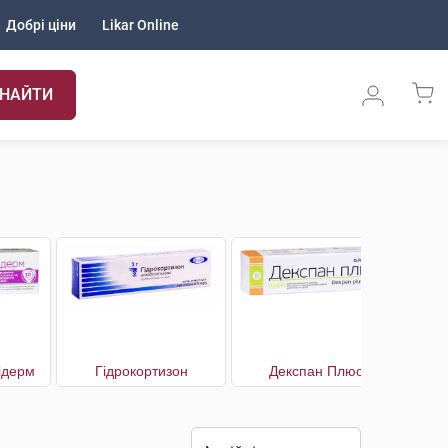
Добрі ціни
Likar Online
НАЙТИ
ідерм
Гідрокортизон
Декспан Плюс