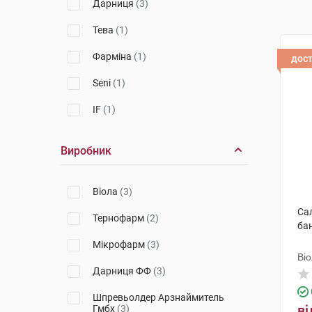
Дарниця
(3)
Тева
(1)
Фарміна
(1)
дос
Seni
(1)
IF
(1)
Виробник
Віола
(3)
Сал
Тернофарм
(2)
ба
Мікрофарм
(3)
Ві
Дарниця ФФ
(3)
Шпревьолдер Арзнаймитель
ві
Гмбх
(3)