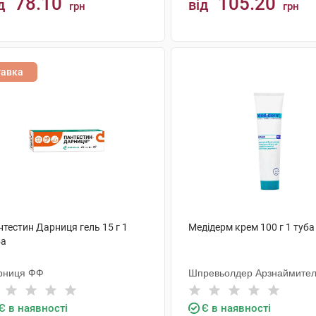
78.10
105.20
д
від
грн
грн
КУПИТИ
КУПИТИ
тавка
тестин Дарниця гель 15 г 1
Медідерм крем 100 г 1 туба
ба
рниця ФФ
Шпревьолдер Арзнаймител
Є в наявності
Є в наявності