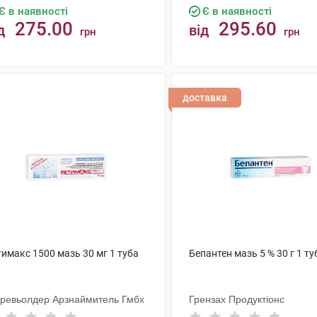
Є в наявності
Є в наявності
275.00
295.60
д
від
грн
грн
КУПИТИ
КУПИТИ
доставка
имакс 1500 мазь 30 мг 1 туба
Бепантен мазь 5 % 30 г 1 ту
ревьолдер Арзнаймитель Гмбх
Грензах Продуктіонс