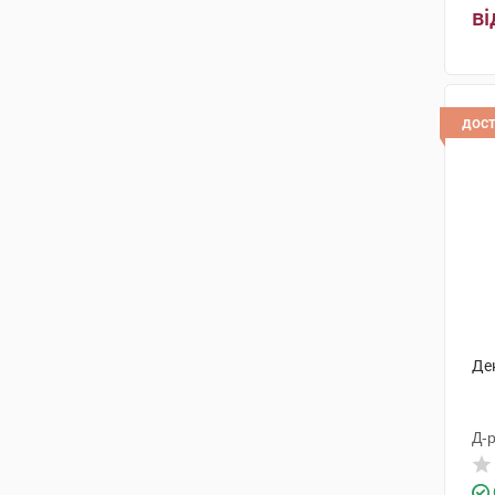
ві
дос
Де
Д-р