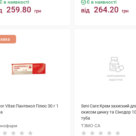
Є в наявності
Є в наявності
259.80
264.20
д
від
грн
грн
КУПИТИ
КУПИТИ
тавка
or Vitae Пантенол Плюс 30 г 1
Seni Care Крем захисний для
ба
окисом цинку та Сінодор 1
туба
рнофарм
ТЗМО СА