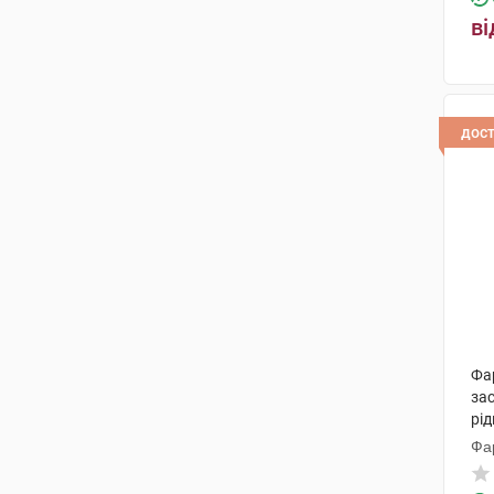
ві
дос
Фар
зас
рід
Фа