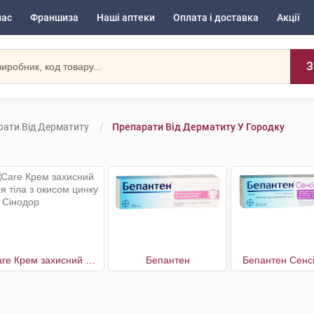
нас
Франшиза
Наші аптеки
Оплата і доставка
Акції
З
рати Від Дерматиту
Препарати Від Дерматиту У Городку
Care Крем захисний для тіла з окисом цинку та Сінодор
Бепантен
Бепантен Сенс