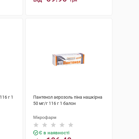
грн
КУПИТИ
116 г 1
Пантенол аерозоль піна нашкірна
50 мг/г 116 г 1 балон
Мікрофарм
Є в наявності