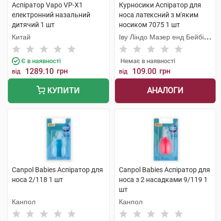
Аспіратор Vapo VP-X1
Курносики Аспіратор для
електронний назальний
носа латексний з м'яким
дитячий 1 шт
носиком 7075 1 шт
Китай
Іву Ліндо Мазер енд Бейбі
Продактс
Є в наявності
Немає в наявності
1289.10
грн
109.00
грн
від
від
АНАЛОГИ
КУПИТИ
Canpol Babies Аспіратор для
Canpol Babies Аспіратор для
носа 2/118 1 шт
носа з 2 насадками 9/119 1
шт
Канпол
Канпол