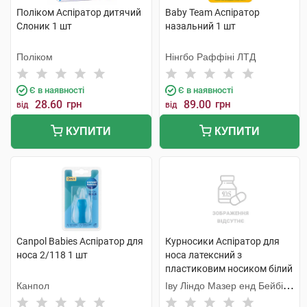
Поліком Аспіратор дитячий
Baby Team Аспіратор
Слоник 1 шт
назальний 1 шт
Поліком
Нінгбо Раффіні ЛТД
Є в наявності
Є в наявності
28.60
грн
89.00
грн
від
від
КУПИТИ
КУПИТИ
Canpol Babies Аспіратор для
Курносики Аспіратор для
носа 2/118 1 шт
носа латексний з
пластиковим носиком білий
7076 1 шт
Канпол
Іву Ліндо Мазер енд Бейбі
Продактс