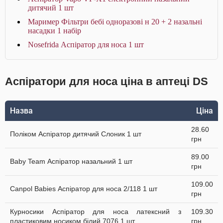
дитячий 1 шт
Маример Фільтри бебі одноразові н 20 + 2 назальні
насадки 1 набір
Nosefrida Аспіратор для носа 1 шт
Аспіратори для носа ціна в аптеці DS
Назва
Ціна
28.60
Поліком Аспіратор дитячий Слоник 1 шт
грн
89.00
Baby Team Аспіратор назальний 1 шт
грн
109.00
Canpol Babies Аспіратор для носа 2/118 1 шт
грн
Курносики Аспіратор для носа латексний з
109.30
пластиковим носиком білий 7076 1 шт
грн