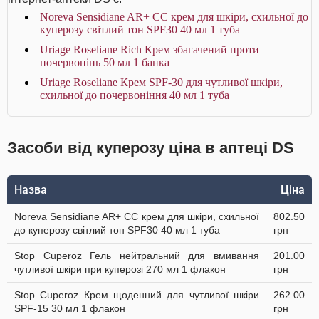
Noreva Sensidiane AR+ СС крем для шкіри, схильної до
куперозу світлий тон SPF30 40 мл 1 туба
Uriage Roseliane Rich Крем збагачений проти
почервонінь 50 мл 1 банка
Uriage Roseliane Крем SPF-30 для чутливої шкіри,
схильної до почервоніння 40 мл 1 туба
Засоби від куперозу ціна в аптеці DS
Назва
Ціна
Noreva Sensidiane AR+ СС крем для шкіри, схильної
802.50
до куперозу світлий тон SPF30 40 мл 1 туба
грн
Stop Cuperoz Гель нейтральний для вмивання
201.00
чутливої шкіри при куперозі 270 мл 1 флакон
грн
Stop Cuperoz Крем щоденний для чутливої шкіри
262.00
SPF-15 30 мл 1 флакон
грн