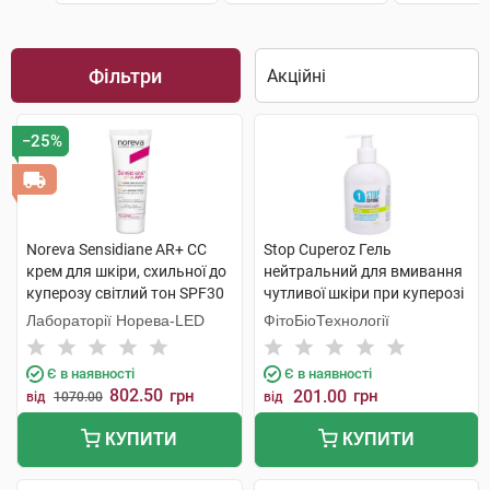
Фільтри
−25%
Noreva Sensidiane AR+ СС
Stop Cuperoz Гель
крем для шкіри, схильної до
нейтральний для вмивання
куперозу світлий тон SPF30
чутливої шкіри при куперозі
40 мл 1 туба
270 мл 1 флакон
Лабораторії Норева-LED
ФітоБіоТехнології
Є в наявності
Є в наявності
802.50
грн
201.00
грн
від
1070.00
від
КУПИТИ
КУПИТИ