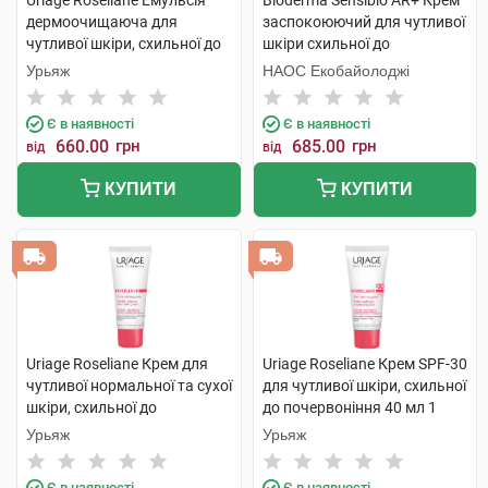
Uriage Roseliane Емульсія
Bioderma Sensibio AR+ Крем
дермоочищаюча для
заспокоюючий для чутливої
чутливої шкіри, схильної до
шкіри схильної до
почервоніння 250 мл 1
почервонінь 40 мл 1 туба
Урьяж
НАОС Екобайолоджі
флакон
Є в наявності
Є в наявності
660.00
грн
685.00
грн
від
від
КУПИТИ
КУПИТИ
Uriage Roseliane Крем для
Uriage Roseliane Крем SPF-30
чутливої нормальної та сухої
для чутливої шкіри, схильної
шкіри, схильної до
до почервоніння 40 мл 1
почервоніння 40 мл 1 туба
туба
Урьяж
Урьяж
Є в наявності
Є в наявності