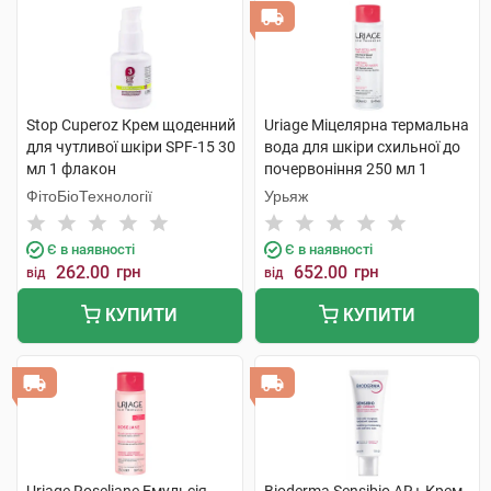
Stop Cuperoz Крем щоденний
Uriage Міцелярна термальна
для чутливої шкіри SPF-15 30
вода для шкіри схильної до
мл 1 флакон
почервоніння 250 мл 1
флакон
ФітоБіоТехнології
Урьяж
Є в наявності
Є в наявності
262.00
грн
652.00
грн
від
від
КУПИТИ
КУПИТИ