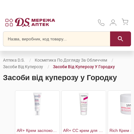
Аптека D.S.
Косметика По Догляду За Обличчям
Засоби Від Куперозу
Засоби Від Куперозу У Городку
Засоби від куперозу у Городку
AR+ Крем заспокоюючий для чутливої шкіри схильної до почервонінь
AR+ СС крем для шкіри, схильної до куперозу світлий тон SPF30