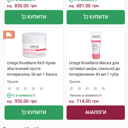
850.00
грн
881.00
грн
від
від
КУПИТИ
КУПИТИ
Uriage Roseliane Rich Крем
Uriage Roseliane Маска для
збагачений проти
чутливої шкіри, схильної до
почервонінь 50 мл 1 банка
почервоніння 40 мл 1 туба
Урьяж
Урьяж
Є в наявності
Немає в наявності
950.00
грн
714.00
грн
від
від
АНАЛОГИ
КУПИТИ