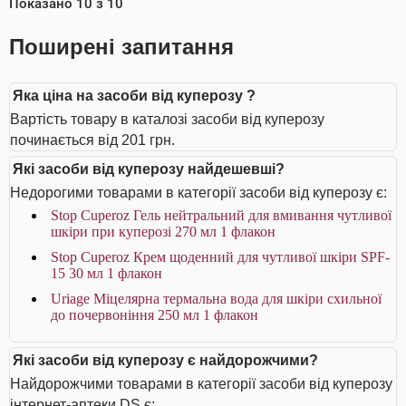
Показано
10
з
10
Поширені запитання
Яка ціна на засоби від куперозу ?
Вартість товару в каталозі засоби від куперозу
починається від 201 грн.
Які засоби від куперозу найдешевші?
Недорогими товарами в категорії засоби від куперозу є:
Stop Cuperoz Гель нейтральний для вмивання чутливої
шкіри при куперозі 270 мл 1 флакон
Stop Cuperoz Крем щоденний для чутливої шкіри SPF-
15 30 мл 1 флакон
Uriage Міцелярна термальна вода для шкіри схильної
до почервоніння 250 мл 1 флакон
Які засоби від куперозу є найдорожчими?
Найдорожчими товарами в категорії засоби від куперозу
інтернет-аптеки DS є: