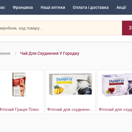
нас
Франшиза
Наші аптеки
Оплата і доставка
Акції
З
нення
Чай Для Схуднення У Городку
Фіточай Грація Плюс
Фіточай для схуднення Ананас