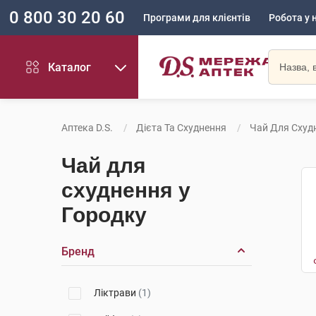
0 800 30 20 60
Програми для клієнтів
Робота у 
Каталог
Аптека D.S.
Дієта Та Схуднення
Чай Для Схуд
Чай для
схуднення у
Городку
Бренд
Ліктрави
(1)