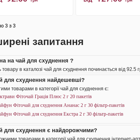
грн
грн
КУПИТИ
КУПИТИ
но
3
з
3
ирені запитання
іна на чай для схуднення ?
ь товару в каталозі чай для схуднення починається від 92.5 г
ай для схуднення найдешевші?
ими товарами в категорії чай для схуднення є:
ктрави Фіточай Грація Плюс 2 г 20 пакетів
йфун Фіточай для схуднення Ананас 2 г 30 фільтр-пакетів
йфун Фіточай для схуднення Екстра 2 г 30 фільтр-пакетів
ай для схуднення є найдорожчими?
жчими товарами в категорії чай для схуднення інтернет-апт