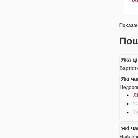
Показа
Пош
Яка ц
Вартіст
Які ч
Недорог
Лі
Та
Та
Які ч
Найдоро