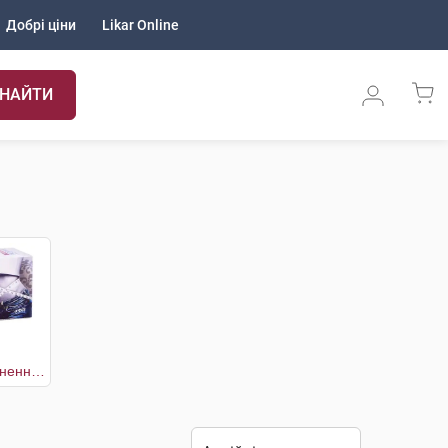
Добрі ціни
Likar Online
НАЙТИ
Фіточай для схуднення Екстра