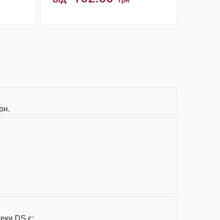
грн
КУПИТИ
рн.
еки DS є: