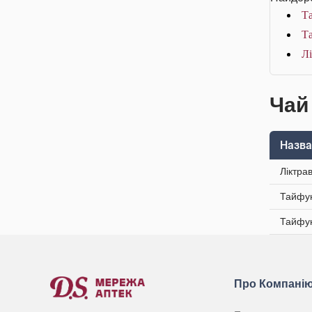
Та
Та
Лі
Чай
Назва
Ліктра
Тайфун
Тайфун
Про Компані