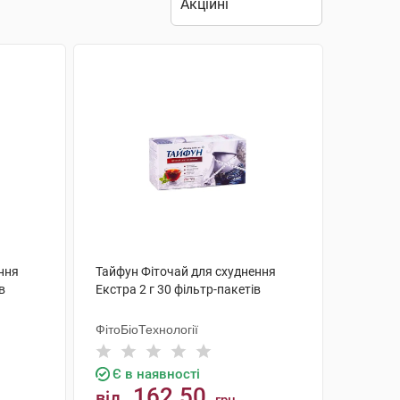
ння
Тайфун Фіточай для схуднення
в
Екстра 2 г 30 фільтр-пакетів
ФітоБіоТехнології
Є в наявності
162.50
від