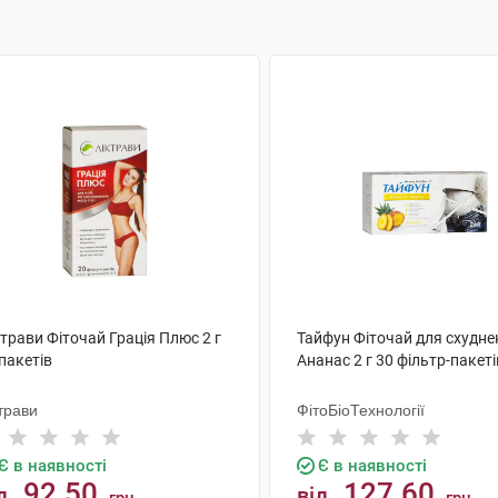
трави Фіточай Грація Плюс 2 г
Тайфун Фіточай для схудне
пакетів
Ананас 2 г 30 фільтр-пакеті
трави
ФітоБіоТехнології
Є в наявності
Є в наявності
92.50
127.60
д
від