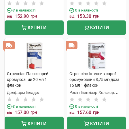
Інтернешнл
Інтернешнл
Є в наявності
Є в наявності
152.90
грн
153.30
грн
від
від
КУПИТИ
КУПИТИ
Стрепсілс Плюс спрей
Стрепсілс Інтенсив спрей
оромукозний 20 мл 1
оромукозний 8,75 мг/доза
флакон
15 мл 1 флакон
Делфарм Бладел
Рекітт Бенкізер Хелскер
Інтернешнл
Є в наявності
Є в наявності
157.00
грн
157.60
грн
від
від
КУПИТИ
КУПИТИ