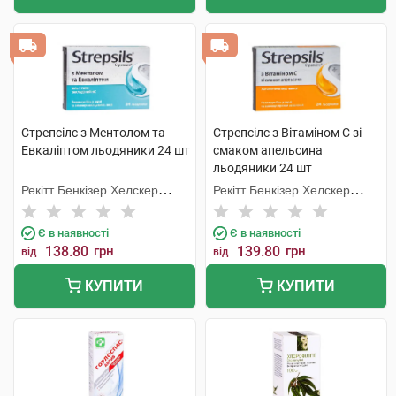
Стрепсілс з Ментолом та
Стрепсілс з Вітаміном C зі
Евкаліптом льодяники 24 шт
смаком апельсина
льодяники 24 шт
Рекітт Бенкізер Хелскер
Рекітт Бенкізер Хелскер
Інтернешнл
Інтернешнл
Є в наявності
Є в наявності
138.80
грн
139.80
грн
від
від
КУПИТИ
КУПИТИ