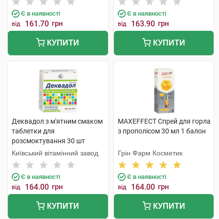
Є в наявності
Є в наявності
161.70
грн
163.90
грн
від
від
КУПИТИ
КУПИТИ
Деквадол з м'ятним смаком
MAXEFFECT Спрей для горла
таблетки для
з прополісом 30 мл 1 балон
розсмоктування 30 шт
Київський вітамінний завод
Грін Фарм Косметик
Є в наявності
Є в наявності
164.00
грн
164.00
грн
від
від
КУПИТИ
КУПИТИ