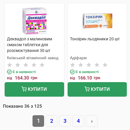
Деквадол з малиновим
Тонзірин льодяники 20 шт
смаком таблетки для
розсмоктування 30 шт
Київський вітамінний завод
Адіфарм
Є в наявності
Є в наявності
164.30
грн
166.10
грн
від
від
КУПИТИ
КУПИТИ
Показано
36
з
125
1
2
3
4
›