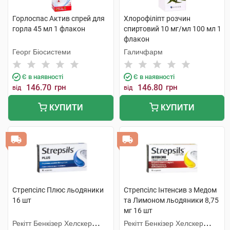
Горлоспас Актив спрей для
Хлорофіліпт розчин
горла 45 мл 1 флакон
спиртовий 10 мг/мл 100 мл 1
флакон
Георг Біосистеми
Галичфарм
Є в наявності
Є в наявності
146.70
грн
146.80
грн
від
від
КУПИТИ
КУПИТИ
Стрепсілс Плюс льодяники
Стрепсілс Інтенсив з Медом
16 шт
та Лимоном льодяники 8,75
мг 16 шт
Рекітт Бенкізер Хелскер
Рекітт Бенкізер Хелскер