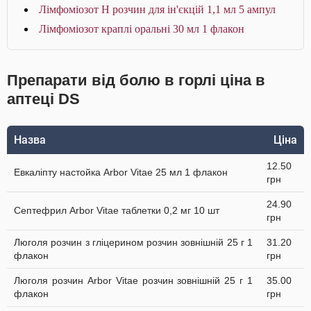
Лімфоміозот Н розчин для ін'єкцій 1,1 мл 5 ампул
Лімфоміозот краплі оральні 30 мл 1 флакон
Препарати від болю в горлі ціна в
аптеці DS
Назва
Ціна
12.50
Евкаліпту настойка Arbor Vitae 25 мл 1 флакон
грн
24.90
Септефрил Arbor Vitae таблетки 0,2 мг 10 шт
грн
Люголя розчин з гліцерином розчин зовнішній 25 г 1
31.20
флакон
грн
Люголя розчин Arbor Vitae розчин зовнішній 25 г 1
35.00
флакон
грн