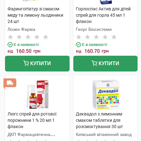
ФарингоНатур зі смаком
Горлоспас Актив для дітей
меду та лимону льодяники
спрей для горла 45 мл 1
24 шт
флакон
Лозен Фарма
Георг Біосистеми
Є в наявності
Є в наявності
160.50
грн
160.70
грн
від
від
КУПИТИ
КУПИТИ
Люгс спрей для ротової
Деквадол з лимонним
порожнини 1 % 20 мл 1
смаком таблетки для
флакон
розсмоктування 30 шт
ДКП Фармацевтична
Київський вітамінний завод
фабрика