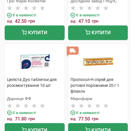
Грін Фарм Косметик
Дослідний завод ГНЦЛС
Є в наявності
Є в наявності
42.50
грн
47.10
грн
від
від
КУПИТИ
КУПИТИ
Целіста Дуо таблетки для
Пропосол-Н спрей для
розсмоктування 10 шт
ротової порожнини 20 г 1
флакон
Дарниця ФФ
Мікрофарм
Є в наявності
Є в наявності
71.80
грн
77.50
грн
від
від
КУПИТИ
КУПИТИ