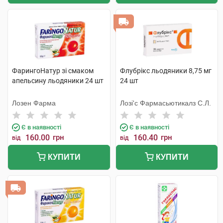
ФарингоНатур зі смаком
Флубрікс льодяники 8,75 мг
апельсину льодяники 24 шт
24 шт
Лозен Фарма
Лозі'с Фармасьютикалз С.Л.
Є в наявності
Є в наявності
160.00
грн
160.40
грн
від
від
КУПИТИ
КУПИТИ