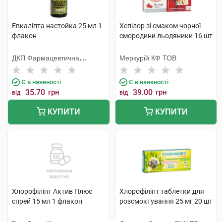
Евкаліпта настойка 25 мл 1
Хепілор зі смаком чорної
флакон
смородини льодяники 16 шт
ДКП Фармацевтична
Меркурій КФ ТОВ
фабрика
Є в наявності
Є в наявності
35.70
грн
39.00
грн
від
від
КУПИТИ
КУПИТИ
Хлорофіліпт Актив Плюс
Хлорофіліпт таблетки для
спрей 15 мл 1 флакон
розсмоктування 25 мг 20 шт