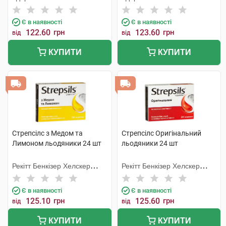
Є в наявності
Є в наявності
122.60
грн
123.60
грн
від
від
КУПИТИ
КУПИТИ
Стрепсілс з Медом та
Стрепсілс Оригінальний
Лимоном льодяники 24 шт
льодяники 24 шт
Рекітт Бенкізер Хелскер
Рекітт Бенкізер Хелскер
Інтернешнл
Інтернешнл
Є в наявності
Є в наявності
125.10
грн
125.60
грн
від
від
КУПИТИ
КУПИТИ