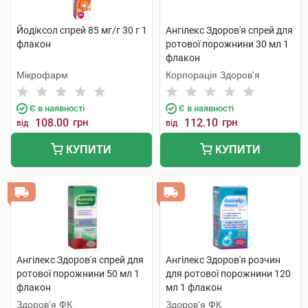
Йодіксол спрей 85 мг/г 30 г 1
Ангілекс Здоров'я спрей для
флакон
ротової порожнини 30 мл 1
флакон
Мікрофарм
Корпорація Здоров'я
Є в наявності
Є в наявності
108.00
грн
112.10
грн
від
від
КУПИТИ
КУПИТИ
Ангілекс Здоров'я спрей для
Ангілекс Здоров'я розчин
ротової порожнини 50 мл 1
для ротової порожнини 120
флакон
мл 1 флакон
Здоров'я ФК
Здоров'я ФК