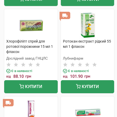
Хлорофіліпт спрей для
Ротокан екстракт рідкий 55
ротової порожнини 15 мл 1
мл 1 флакон
флакон
Дослідний завод ГНЦЛС
Лубнифарм
Є в наявності
Є в наявності
88.10
грн
101.90
грн
від
від
КУПИТИ
КУПИТИ