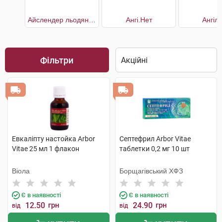
Айслендер льодяники для горла
Ангі.Нет
Ангіл
Фільтри
Евкаліпту настойка Arbor
Септефрил Arbor Vitae
Vitae 25 мл 1 флакон
таблетки 0,2 мг 10 шт
Віола
Борщагівський ХФЗ
Є в наявності
Є в наявності
12.50
грн
24.90
грн
від
від