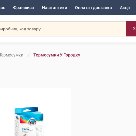
нас
Франшиза
Наші аптеки
Оплата і доставка
Акції
З
Термосумки
Термосумки У Городку