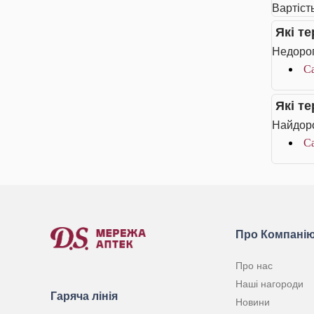
Вартіст
Які т
Недорог
Ca
Які т
Найдоро
Ca
Про Компані
Про нас
Наші нагороди
Гаряча лінія
Новини