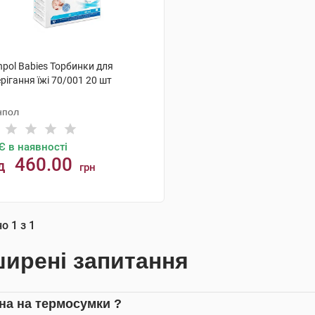
pol Babies Торбинки для
рігання їжі 70/001 20 шт
нпол
Є в наявності
460.00
д
грн
КУПИТИ
но
1
з
1
ирені запитання
іна на термосумки ?