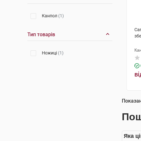
Канпол
(1)
Can
Тип товарів
збе
Ка
Ножиці
(1)
ві
Показа
Пош
Яка ц