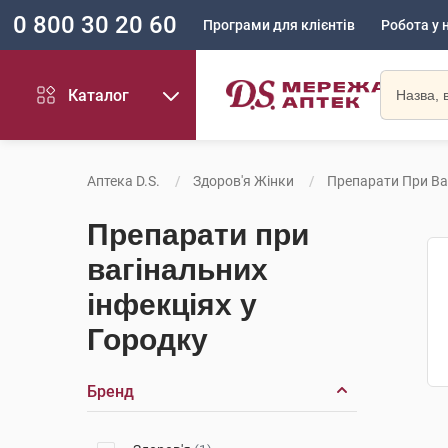
0 800 30 20 60
Програми для клієнтів
Робота у 
Каталог
Аптека D.S.
Здоров'я Жінки
Препарати При Ва
Препарати при
вагінальних
інфекціях у
Городку
Бренд