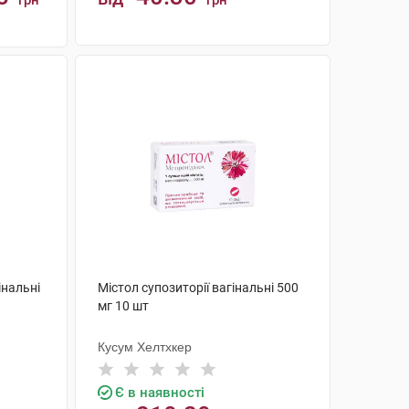
грн
грн
КУПИТИ
інальні
Містол супозиторії вагінальні 500
мг 10 шт
Кусум Хелтхкер
Є в наявності