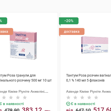
%
−20%
тавка
доставка
нтум Роза гранули для
Тантум Роза розчин вагіна
інального розчину 500 мг 10 шт
0,1 % 140 мл 5 флаконів
енде Кіміке Ріуніте Анжеліні
Азіенде Кіміке Ріуніте Анжел
анческо
Франческо
Є в наявності
Є в наявності
383.12
517.6
д
478.90
від
647.10