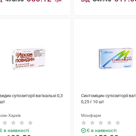
грн
КУПИТИ
КУПИТИ
идин супозиторії вагінальні 0,3
Синтоміцин супозиторії ваг
 шт
0,25 г 10 шт
хім-Харків
Монфарм
Є в наявності
Є в наявності