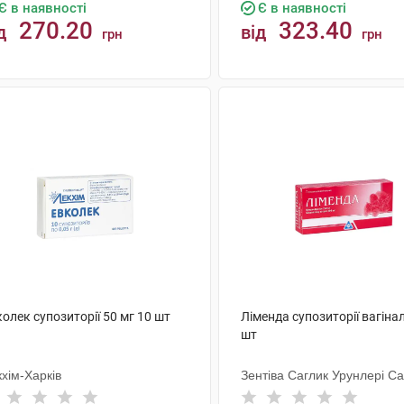
Є в наявності
Є в наявності
270.20
323.40
д
від
грн
грн
КУПИТИ
КУПИТИ
олек супозиторії 50 мг 10 шт
Ліменда супозиторії вагінал
шт
хім-Харків
Зентіва Саглик Урунлері Са
Тіджарет А.Ш