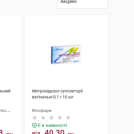
льний
Метронідазол супозиторії
вагінальні 0,1 г 10 шт
іні
Монфарм
Є в наявності
8
40.30
від