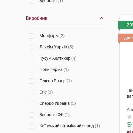
Здоров'я
(1)
Виробник
−20
Монфарм
(2)
дос
Лекхім-Харків
(5)
Кусум Хелтхкер
(4)
Польфарма
(1)
Гедеон Ріхтер
(1)
Та
Егіс
(2)
ваг
Сперко Україна
(3)
Азі
Здоров'я ФК
(1)
Фр
Київський вітамінний завод
(1)
ві