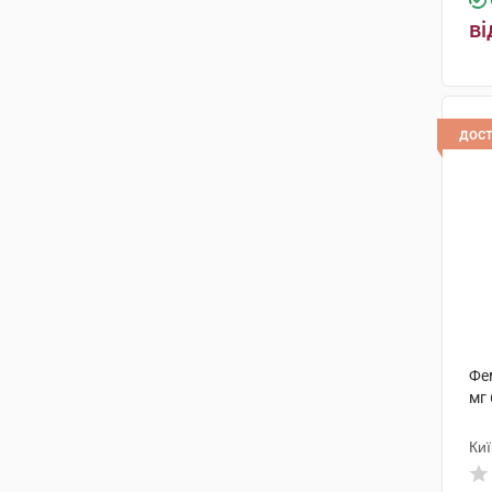
ві
дос
Фем
мг 
Киї