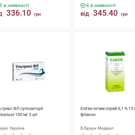
Є в наявності
Є в наявності
336.10
345.40
д
від
грн
грн
КУПИТИ
КУПИТИ
ьтрекс ФЛ супозиторії
Епіген Інтим спрей 0,1 % 15
інальні 100 мг 3 шт
флакон
ерко Україна
Б.Браун Медікал