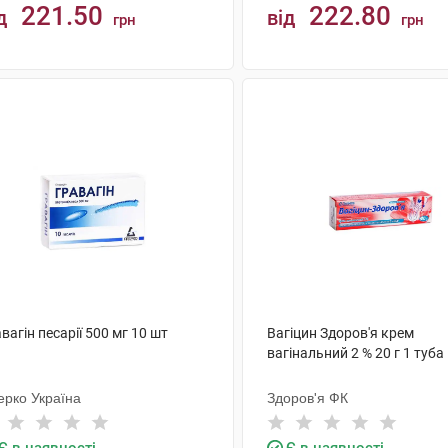
221.50
222.80
д
від
грн
грн
КУПИТИ
КУПИТИ
вагін песарії 500 мг 10 шт
Вагіцин Здоров'я крем
вагінальний 2 % 20 г 1 туба
ерко Україна
Здоров'я ФК