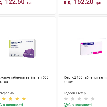
122.50
152.20
д
від
грн
грн
КУПИТИ
КУПИТИ
хопол таблетки вагінальні 500
Кліон-Д 100 таблетки вагін
10 шт
10 шт
льфарма
Гедеон Ріхтер
Є в наявності
Є в наявності