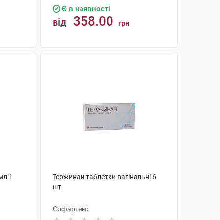
Є в наявності
358.00
від
грн
КУПИТИ
 мл 1
Тержинан таблетки вагінальні 6
шт
Софартекс