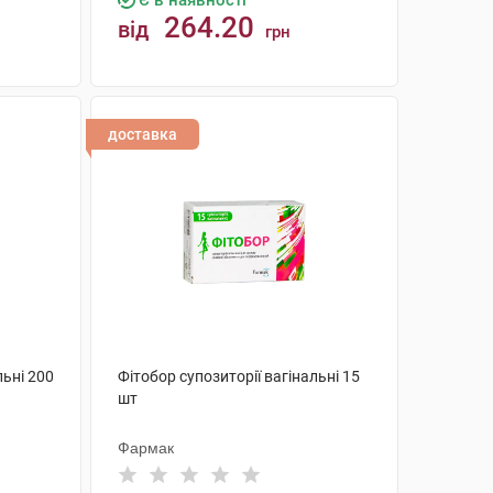
Є в наявності
264.20
від
грн
КУПИТИ
доставка
льні 200
Фітобор супозиторії вагінальні 15
шт
Фармак