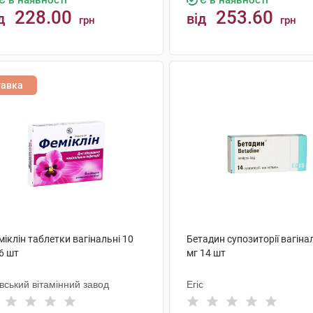
Є в наявності
Є в наявності
228.00
253.60
д
від
грн
грн
КУПИТИ
КУПИТИ
тавка
іклін таблетки вагінальні 10
Бетадин супозиторії вагіна
6 шт
мг 14 шт
вський вітамінний завод
Егіс