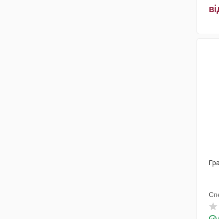
Фармфілд
(1)
ві
Гра
Сп