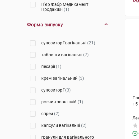
П'єр Фабр Медикамент
Продакшн
(1)
Фармак
(1)
Форма випуску
Зентіва Саглик Урунлері Санаї
ве Тіджарет А.Ш
(1)
супозиторії вагінальні
(21)
Б.Браун Медікал
(1)
таблетки вагінальні
(7)
Софартекс
(2)
песарії
(1)
Евертоджен Лайф Саєнсиз
(1)
крем вагінальний
(3)
Екселтіс Ілач Санаї ве Тіджарет
Анонім Шіркеті
(3)
супозиторії
(3)
Пов
Іннотера Шузі
(2)
розчин зовнішній
(1)
г 5
АЙКОР ЛАЙФ САЙЕНСИЗ Б.В.
спрей
(2)
(1)
Лек
капсули вагінальні
(2)
Азіенде Кіміке Ріуніте Анжеліні
Франческо
(2)
гранули для вагінального