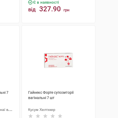
Є в наявності
327.90
від
грн
КУПИТИ
ьні 7
Гайнекс Форте супозиторії
вагінальні 7 шт
наї ве
Кусум Хелтхкер