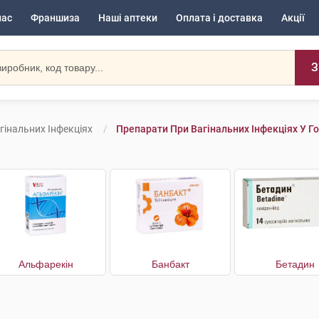
нас
Франшиза
Наші аптеки
Оплата і доставка
Акції
З
гінальних Інфекціях
Препарати При Вагінальних Інфекціях У Г
Альфарекін
Банбакт
Бетадин