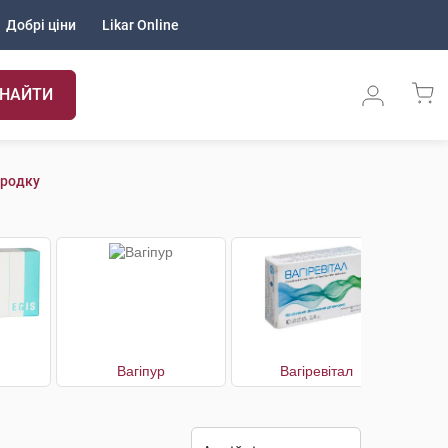
Добрі ціни
Likar Online
НАЙТИ
ородку
Вагіпур
Вагіревітал