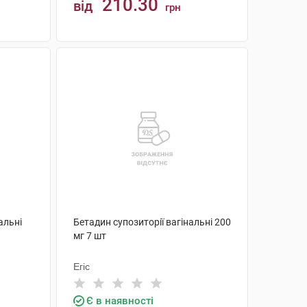
210.30
від
грн
КУПИТИ
альні
Бетадин супозиторії вагінальні 200
мг 7 шт
Егіс
Є в наявності