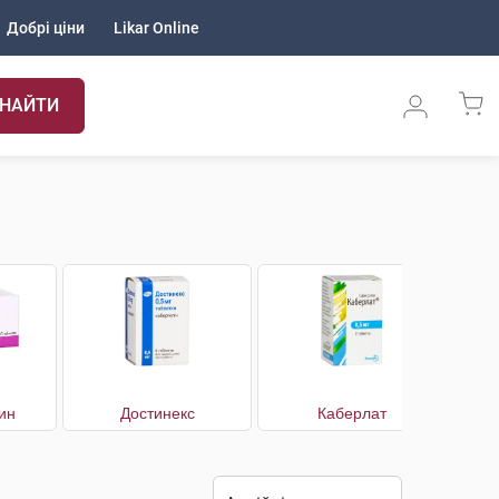
Добрі ціни
Likar Online
НАЙТИ
ин
Достинекс
Каберлат