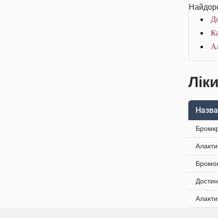
Найдоро
До
Ка
Ал
Лік
Назва
Бромкр
Алакти
Бромок
Достин
Алакти