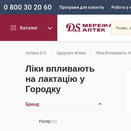
0 800 30 20 60
Програми для клієнтів
Робота у 
Каталог
Аптека D.S.
Здоров'я Жінки
Ліки Впливають Н
Ліки впливають
на лактацію у
Городку
Бренд
Ріхтер
(1)