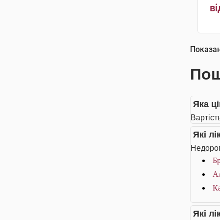
ві
Показа
Пош
Яка ц
Вартіст
Які л
Недорог
Б
Ал
Ка
Які л