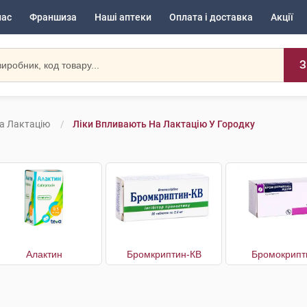
нас
Франшиза
Наші аптеки
Оплата і доставка
Акції
З
а Лактацію
Ліки Впливають На Лактацію У Городку
Алактин
Бромкриптин-КВ
Бромокрипт