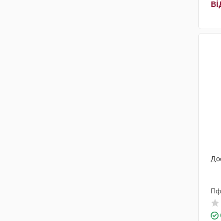
ві
Дос
Пф