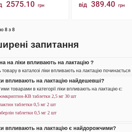
2575.10
389.40
д
від
грн
грн
АНАЛОГИ
КУПИТИ
но
8
з
8
ирені запитання
іна на ліки впливають на лактацію ?
ь товару в каталозі ліки впливають на лактацію починається в
іки впливають на лактацію найдешевші?
ими товарами в категорії ліки впливають на лактацію є:
ромкриптин-КВ таблетки 2,5 мг 30 шт
актин таблетки 0,5 мг 2 шт
берлін таблетки 0,5 мг 2 шт
іки впливають на лактацію є найдорожчими?