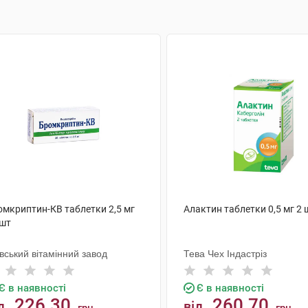
омкриптин-КВ таблетки 2,5 мг
Алактин таблетки 0,5 мг 2 
 шт
вський вітамінний завод
Тева Чех Індастріз
Є в наявності
Є в наявності
226.30
260.70
д
від