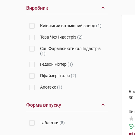
Виробник
Київський вітамінний завод
(1)
Тева Чех Індастріз
(2)
Сан Фармасьютикал Індастріз
(1)
Гедеон Ріхтер
(1)
Пфайзер Італія
(2)
Апотекс
(1)
Бр
30
Форма випуску
Киї
таблетки
(8)
ві