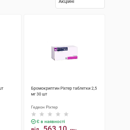
шт
Бромокриптин Ріхтер таблетки 2,5
мг 30 шт
Гедеон Ріхтер
Є в наявності
563.10
від