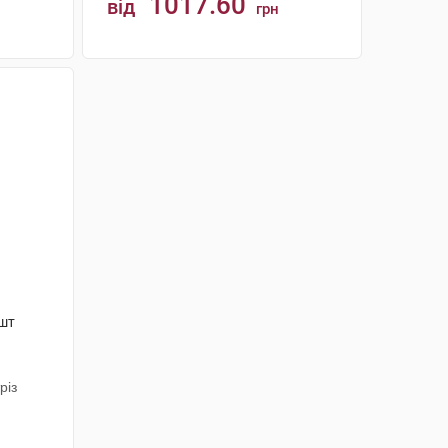
1017.60
від
грн
КУПИТИ
 шт
різ