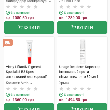
Байєрсдорф Меніфекчурінг
Ля Рош-Позе
1 туба
Познань
Є в наявності
Є в наявності
1080.50
грн
1289.00
грн
від
від
КУПИТИ
КУПИТИ
Vichy Liftactiv Pigment
Uriage Depiderm Коректор
Specialist B3 Крем
інтенсивний проти
антивіковий для корекції
пігментних плям 30 мл 1
пігментних плям у зоні
флакон
Косметік Актів
Урьяж
навколо очей SPF50+ 15 мл
Інтернаціональ
1 туба
Є в наявності
Є в наявності
1360.00
грн
1494.50
грн
від
від
КУПИТИ
КУПИТИ