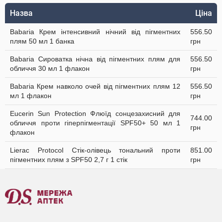
Назва
Ціна
Babaria Крем інтенсивний нічний від пігментних
556.50
плям 50 мл 1 банка
грн
Babaria Сироватка нічна від пігментних плям для
556.50
обличчя 30 мл 1 флакон
грн
Babaria Крем навколо очей від пігментних плям 12
556.50
мл 1 флакон
грн
Eucerin Sun Protection Флюїд сонцезахисний для
744.00
обличчя проти гіперпігментації SPF50+ 50 мл 1
грн
флакон
Lierac Protocol Стік-олівець тональний проти
851.00
пігментних плям з SPF50 2,7 г 1 стік
грн