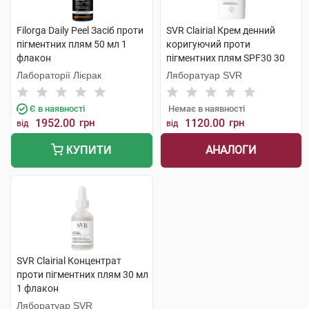
Filorga Daily Peel Засіб проти
SVR Clairial Крем денний
пігментних плям 50 мл 1
коригуючий проти
флакон
пігментних плям SPF30 30
мл 1 флакон
Лабораторії Лієрак
Ляборатуар SVR
Є в наявності
Немає в наявності
1952.00
грн
1120.00
грн
від
від
АНАЛОГИ
КУПИТИ
SVR Clairial Концентрат
проти пігментних плям 30 мл
1 флакон
Ляборатуар SVR