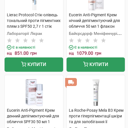
Lierac Protocol Стік-олівець
Eucerin Anti-Pigment Крем
тональний проти пігментних
нічний депігментуючий для
плям з SPF50 2,7 г 1 стік
обличчя 50 мл 1 флакон
Лабораторії Лієрак
Байєрсдорф Меніфекчурінг
Познань
Є в наявності
Є в наявності
851.00
грн
1079.00
грн
від
від
КУПИТИ
КУПИТИ
Eucerin Anti-Pigment Крем
La Roche-Posay Mela B3 Крем
денний депігментуючий для
проти гіперпігментації шкіри
обличчя SPF30 50 мл 1
та для запобігання її
флакон
повторній появі SPF30 40 мл