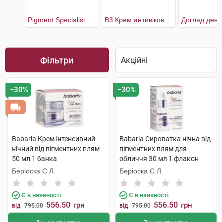
Pigment Specialist B3 Крем антивіковий для корекції пігментних плям у зоні навколо очей SPF50+
В3 Крем антивіковий для корекції пігментних плям та зморшок SPF50
Фільтри
−30%
−30%
Babaria Крем інтенсивний
Babaria Сироватка нічна від
нічний від пігментних плям
пігментних плям для
50 мл 1 банка
обличчя 30 мл 1 флакон
Беріоска С.Л.
Беріоска С.Л.
Є в наявності
Є в наявності
556.50
556.50
грн
грн
від
795.00
від
795.00