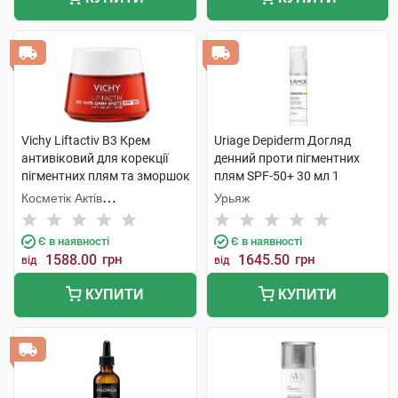
Vichy Liftactiv В3 Крем
Uriage Depiderm Догляд
антивіковий для корекції
денний проти пігментних
пігментних плям та зморшок
плям SPF-50+ 30 мл 1
SPF50 50 мл 1 банка
флакон
Косметік Актів
Урьяж
Інтернаціональ
Є в наявності
Є в наявності
1588.00
грн
1645.50
грн
від
від
КУПИТИ
КУПИТИ