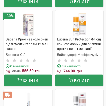
КУПИТИ
КУПИТИ
−30%
Babaria Крем навколо очей
Eucerin Sun Protection Флюїд
від пігментних плям 12 мл 1
сонцезахисний для обличчя
флакон
проти гіперпігментації
SPF50+ 50 мл 1 флакон
Беріоска С.Л.
Байєрсдорф Меніфекчурінг
Познань
Є в наявності
Є в наявності
556.50
грн
744.00
грн
від
795.00
від
КУПИТИ
КУПИТИ