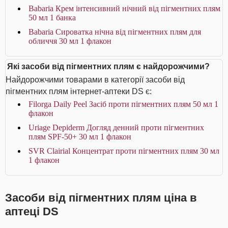
Babaria Крем інтенсивний нічний від пігментних плям
50 мл 1 банка
Babaria Сироватка нічна від пігментних плям для
обличчя 30 мл 1 флакон
Які засоби від пігментних плям є найдорожчими?
Найдорожчими товарами в категорії засоби від
пігментних плям інтернет-аптеки DS є:
Filorga Daily Peel Засіб проти пігментних плям 50 мл 1
флакон
Uriage Depiderm Догляд денний проти пігментних
плям SPF-50+ 30 мл 1 флакон
SVR Clairial Концентрат проти пігментних плям 30 мл
1 флакон
Засоби від пігментних плям ціна в
аптеці DS