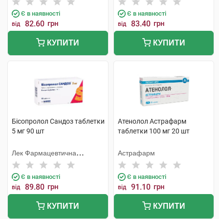
Є в наявності
Є в наявності
82.60
грн
83.40
грн
від
від
КУПИТИ
КУПИТИ
Бісопролол Сандоз таблетки
Атенолол Астрафарм
5 мг 90 шт
таблетки 100 мг 20 шт
Лек Фармацевтична
Астрафарм
компанія
Є в наявності
Є в наявності
89.80
грн
91.10
грн
від
від
КУПИТИ
КУПИТИ