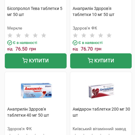
Бісопролол Тева таблетки 5
Анаприлін Здоров'я
мг 50 шт
таблетки 10 мг 50 шт
Меркле
Здоров'я ФК
Є в наявності
Є в наявності
76.50
грн
76.70
грн
від
від
КУПИТИ
КУПИТИ
Анаприлін Здоров'я
Амідарон таблетки 200 мг 30
таблетки 40 мг 50 шт
шт
Здоров'я ФК
Київський вітамінний завод