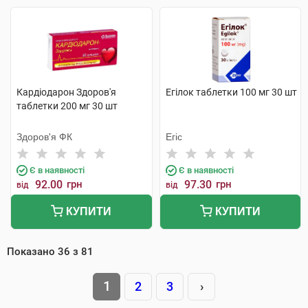
Кардіодарон Здоров'я
Егілок таблетки 100 мг 30 шт
таблетки 200 мг 30 шт
Здоров'я ФК
Егіс
Є в наявності
Є в наявності
92.00
грн
97.30
грн
від
від
КУПИТИ
КУПИТИ
Показано
36
з
81
1
2
3
›