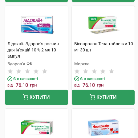
Лідокаїн Здоров'я розчин
Бісопролол Тева таблетки 10
для ін'єкцій 10 % 2 мл 10
мг 30 шт
ампул
Здоров'я ФК
Меркле
Є в наявності
Є в наявності
76.10
грн
76.10
грн
від
від
КУПИТИ
КУПИТИ