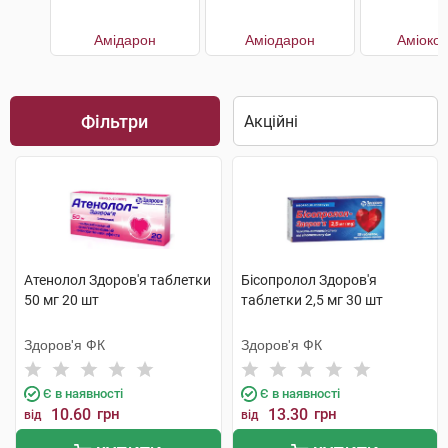
Амідарон
Аміодарон
Аміоко
Фільтри
Атенолол Здоров'я таблетки
Бісопролол Здоров'я
50 мг 20 шт
таблетки 2,5 мг 30 шт
Здоров'я ФК
Здоров'я ФК
Є в наявності
Є в наявності
10.60
грн
13.30
грн
від
від