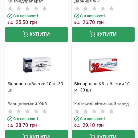
Київмедпрепарат
Дарниця ФФ
Є в наявності
Є в наявності
25.50
грн
26.70
грн
від
від
КУПИТИ
КУПИТИ
Біпролол таблетки 10 мг 30
Бісопролол-КВ таблетки 10
шт
мг 30 шт
Борщагівський ХФЗ
Київський вітамінний завод
Є в наявності
Є в наявності
28.70
грн
29.10
грн
від
від
КУПИТИ
КУПИТИ