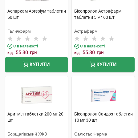
Аспаркам Артеріум таблетки
Бісопролол Астрафарм
50 шт
таблетки 5 мг 60 шт
Галичфарм
Астрафарм
Є в наявності
Є в наявності
55.30
грн
55.30
грн
від
від
КУПИТИ
КУПИТИ
Аритміл таблетки 200 мг 20
Бісопролол Сандоз таблетки
шт
10 мг 30 шт
Борщагівський ХФЗ
Салютас Фарма