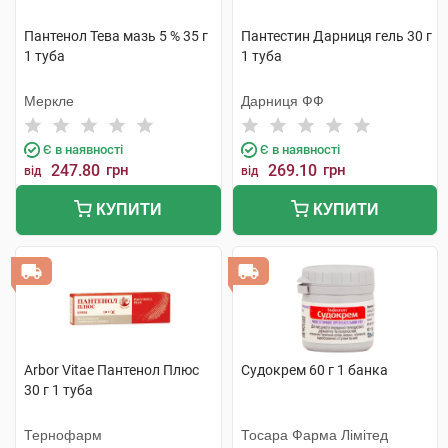
Пантенол Тева мазь 5 % 35 г
Пантестин Дарниця гель 30 г
1 туба
1 туба
Меркле
Дарниця ФФ
Є в наявності
Є в наявності
247.80
грн
269.10
грн
від
від
КУПИТИ
КУПИТИ
Arbor Vitae Пантенол Плюс
Судокрем 60 г 1 банка
30 г 1 туба
Тернофарм
Тосара Фарма Лімітед