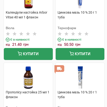
Календули настойка Arbor
Цинкова мазь 10 % 20 г 1
Vitae 40 мл 1 флакон
туба
Віола
Тернофарм
Є в наявності
Є в наявності
21.40
грн
50.50
грн
від
від
КУПИТИ
КУПИТИ
Прополісу настойка 25 мл 1
Цинкова мазь 10 % 20 г 1
флакон
туба