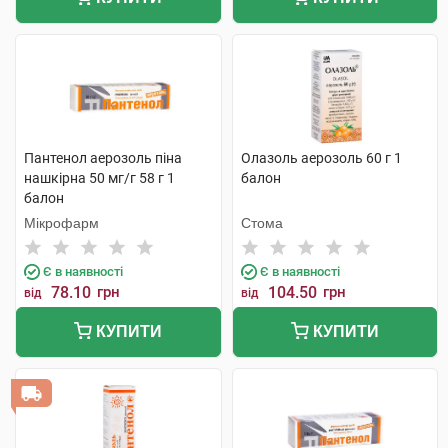
Пантенол аерозоль піна
Олазоль аерозоль 60 г 1
нашкірна 50 мг/г 58 г 1
балон
балон
Мікрофарм
Стома
Є в наявності
Є в наявності
78.10
грн
104.50
грн
від
від
КУПИТИ
КУПИТИ