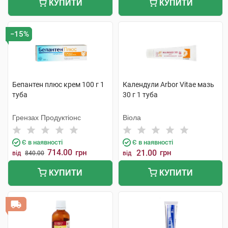
КУПИТИ
КУПИТИ
−15%
Бепантен плюс крем 100 г 1
Календули Arbor Vitae мазь
туба
30 г 1 туба
Грензах Продуктіонс
Віола
Є в наявності
Є в наявності
714.00
грн
21.00
грн
від
840.00
від
КУПИТИ
КУПИТИ