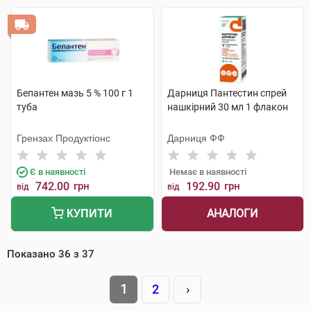
Бепантен мазь 5 % 100 г 1
Дарниця Пантестин спрей
туба
нашкірний 30 мл 1 флакон
Грензах Продуктіонс
Дарниця ФФ
Є в наявності
Немає в наявності
742.00
грн
192.90
грн
від
від
АНАЛОГИ
КУПИТИ
Показано
36
з
37
1
2
›