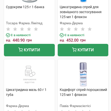
Судокрем 125 г 1 банка
Цикатридина спрей для
зовнішного застосування
125 мл 1 флакон
Тосара Фарма Лімітед
Фарма-Дерма
Є в наявності
Є в наявності
440.90
грн
452.00
грн
від
від
КУПИТИ
КУПИТИ
Цикатридина мазь 60 г 1
Кадефорт спрей порошковий
туба
125 мл 1 флакон
Фарма-Дерма
Павіа Фармасіютісі