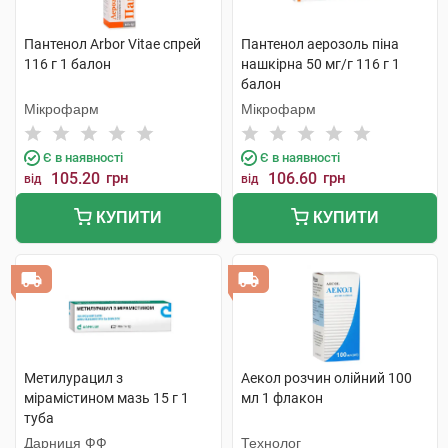
Пантенол Arbor Vitae спрей
Пантенол аерозоль піна
116 г 1 балон
нашкірна 50 мг/г 116 г 1
балон
Мікрофарм
Мікрофарм
Є в наявності
Є в наявності
105.20
грн
106.60
грн
від
від
КУПИТИ
КУПИТИ
Метилурацил з
Аекол розчин олійний 100
мірамістином мазь 15 г 1
мл 1 флакон
туба
Дарниця ФФ
Технолог