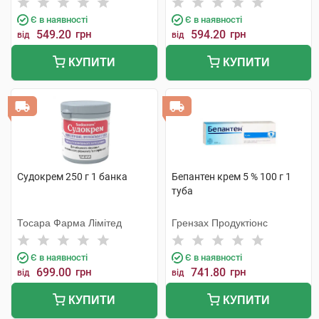
Є в наявності
Є в наявності
549.20
грн
594.20
грн
від
від
КУПИТИ
КУПИТИ
Судокрем 250 г 1 банка
Бепантен крем 5 % 100 г 1
туба
Тосара Фарма Лімітед
Грензах Продуктіонс
Є в наявності
Є в наявності
699.00
грн
741.80
грн
від
від
КУПИТИ
КУПИТИ