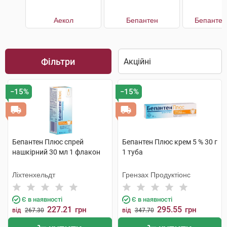
Аекол
Бепантен
Бепантен
Фільтри
−15%
−15%
Бепантен Плюс спрей
Бепантен Плюс крем 5 % 30 г
нашкірний 30 мл 1 флакон
1 туба
Ліхтенхельдт
Грензах Продуктіонс
Є в наявності
Є в наявності
227.21
295.55
грн
грн
від
267.30
від
347.70