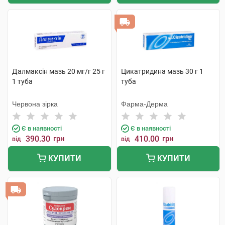
Далмаксін мазь 20 мг/г 25 г
Цикатридина мазь 30 г 1
1 туба
туба
Червона зірка
Фарма-Дерма
Є в наявності
Є в наявності
390.30
грн
410.00
грн
від
від
КУПИТИ
КУПИТИ