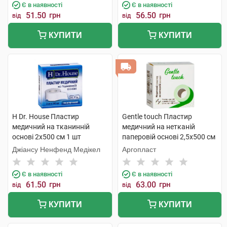
Є в наявності
Є в наявності
51.50
грн
56.50
грн
від
від
КУПИТИ
КУПИТИ
H Dr. House Пластир
Gentle touch Пластир
медичний на тканинній
медичний на нетканій
основі 2х500 см 1 шт
паперовій основі 2,5х500 см
1 шт
Джіансу Ненфенд Медікел
Аргопласт
Є в наявності
Є в наявності
61.50
грн
63.00
грн
від
від
КУПИТИ
КУПИТИ