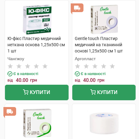
Ю-фікс Пластир медичний
Gentle touch Пластир
неткана основа 1,25х500 см
медичний на тканинній
1 шт
основі 1,25х500 см 1 шт
Чангжоу
Аргопласт
Є в наявності
Є в наявності
40.00
грн
40.00
грн
від
від
КУПИТИ
КУПИТИ