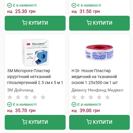
Є в наявності
Є в наявності
25.30
грн
31.50
грн
від
від
КУПИТИ
КУПИТИ
3M Micropore Пластир
H Dr. House Пластир
хірургічний нетканний
медичний на тканинній
гіпоалергенний 2.5 см х 5 м 1
основі 1.25х500 см 1 шт
шт
3М Дойчланд
Джіансу Ненфенд Медікел
Є в наявності
Є в наявності
35.70
грн
39.00
грн
від
від
КУПИТИ
КУПИТИ