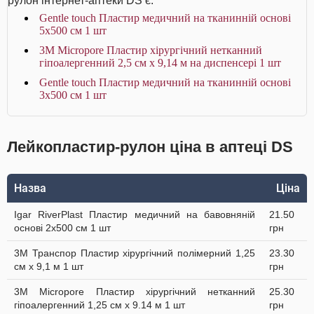
рулон інтернет-аптеки DS є:
Gentle touch Пластир медичний на тканинній основі
5х500 см 1 шт
3M Micropore Пластир хірургічний нетканний
гіпоалергенний 2,5 см х 9,14 м на диспенсері 1 шт
Gentle touch Пластир медичний на тканинній основі
3х500 см 1 шт
Лейкопластир-рулон ціна в аптеці DS
Назва
Ціна
Igar RiverPlast Пластир медичний на бавовняній
21.50
основі 2х500 см 1 шт
грн
3M Транспор Пластир хірургічний полімерний 1,25
23.30
см х 9,1 м 1 шт
грн
3M Micropore Пластир хірургічний нетканний
25.30
гіпоалергенний 1,25 см х 9.14 м 1 шт
грн