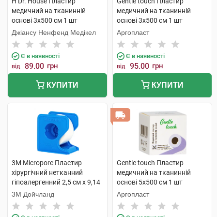
H Dr. House Пластир
Gentle touch Пластир
медичний на тканинній
медичний на тканинній
основі 3х500 см 1 шт
основі 3х500 см 1 шт
Джіансу Ненфенд Медікел
Аргопласт
Є в наявності
Є в наявності
89.00
грн
95.00
грн
від
від
КУПИТИ
КУПИТИ
3M Micropore Пластир
Gentle touch Пластир
хірургічний нетканний
медичний на тканинній
гіпоалергенний 2,5 см х 9,14
основі 5х500 см 1 шт
м на диспенсері 1 шт
3М Дойчланд
Аргопласт