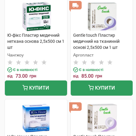
Ю-фікс Пластир медичний
Gentle touch Пластир
неткана основа 2,5х500 см 1
медичний на тканинній
шт
основі 2,5х500 см 1 шт
Чангжоу
Аргопласт
Є в наявності
Є в наявності
73.00
грн
85.00
грн
від
від
КУПИТИ
КУПИТИ