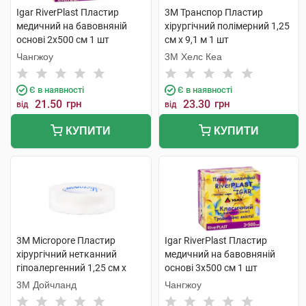
Igar RiverPlast Пластир
3M Транспор Пластир
медичний на бавовняній
хірургічний полімерний 1,25
основі 2х500 см 1 шт
см х 9,1 м 1 шт
Чангжоу
3M Хелс Кеа
Є в наявності
Є в наявності
21.50
грн
23.30
грн
від
від
КУПИТИ
КУПИТИ
3M Micropore Пластир
Igar RiverPlast Пластир
хірургічний нетканний
медичний на бавовняній
гіпоалергенний 1,25 см х
основі 3х500 см 1 шт
9.14 м 1 шт
3М Дойчланд
Чангжоу