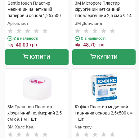
Gentle touch Пластир
3M Micropore Пластир
медичний на нетканій
хірургічний нетканний
паперовій основі 1,25х500
гіпоалергенний 2,5 см х 9,14
см 1 шт
м 1 шт
Аргопласт
3М Дойчланд
Є в наявності
Є в наявності
40.00
грн
48.70
грн
від
від
КУПИТИ
КУПИТИ
3M Транспор Пластир
Ю-фікс Пластир медичний
хірургічний полімерний 2,5
тканинна основа 2,5х500 см
см х 9,1 м 1 шт
1 шт
3M Хелс Кеа
Чангжоу