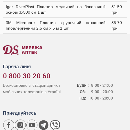
Igar RiverPlast Пластир медичний на бавовняній
31.50
основі 3х500 см 1 шт
грн
3M Micropore Пластир хірургічний нетканний
35.70
гіпоалергенний 2.5 см х 5 м 1 шт
грн
Гаряча лінія
0 800 30 20 60
Безкоштовно зі стаціонарних і
Будні:
8:00 - 21:00
мобільних телефонів в Україні
Сб:
9:00 - 20:00
Нд:
10:00 - 20:00
Приєднуйтесь