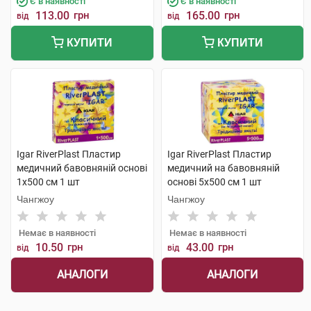
Є в наявності
Є в наявності
113.00
грн
165.00
грн
від
від
КУПИТИ
КУПИТИ
Igar RiverPlast Пластир
Igar RiverPlast Пластир
медичний бавовняній основі
медичний на бавовняній
1х500 см 1 шт
основі 5х500 см 1 шт
Чангжоу
Чангжоу
Немає в наявності
Немає в наявності
10.50
грн
43.00
грн
від
від
АНАЛОГИ
АНАЛОГИ