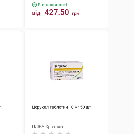
Є в наявності
427.50
від
грн
КУПИТИ
т
Церукал таблетки 10 мг 50 шт
ПЛІВА Хрватска