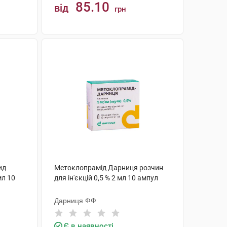
85.10
від
грн
КУПИТИ
ид
Метоклопрамід Дарниця розчин
мл 10
для ін'єкцій 0,5 % 2 мл 10 ампул
Дарниця ФФ
Є в наявності