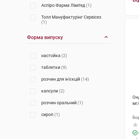
Аспіро Фарма Лімітед
(1)
Толл Мануфактурінг Сервісез
(1)
Хелп
(1)
Форма випуску
Гледфарм ЛТД
(1)
настойка
(2)
Юрія-Фарм
(3)
таблетки
(9)
Ніко
(1)
розчин для ін'єкцій
(14)
Галенікум ХЕЛС, С.Л.
(1)
капсули
(2)
ПЛІВА Хрватска
(1)
Онд
розчин оральний
(1)
мг
Меркле
(1)
сироп
(1)
Рафарм СА
(1)
Бо
Ронтіс Хеллас Медікал енд
Фармасьютікал Продактс С.А.
(2)