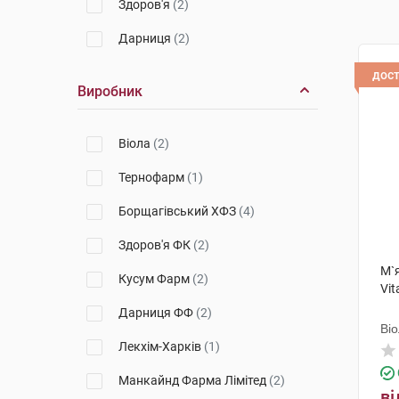
Здоров'я
(2)
Дарниця
(2)
дос
Виробник
Віола
(2)
Тернофарм
(1)
Борщагівський ХФЗ
(4)
Здоров'я ФК
(2)
М`я
Кусум Фарм
(2)
Vit
Дарниця ФФ
(2)
Ві
Лекхім-Харків
(1)
Манкайнд Фарма Лімітед
(2)
ві