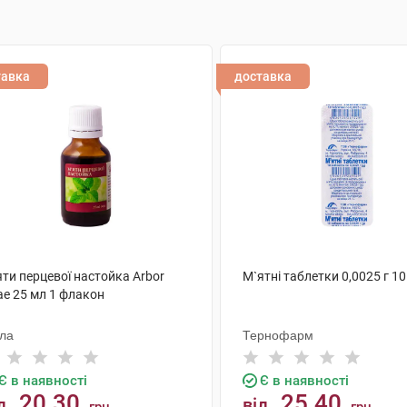
тавка
доставка
ти перцевої настойка Arbor
М`ятні таблетки 0,0025 г 10
ae 25 мл 1 флакон
ола
Тернофарм
Є в наявності
Є в наявності
20.30
25.40
д
від