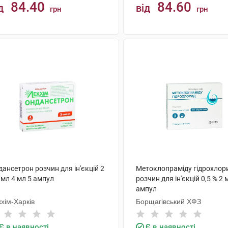
84.40
84.60
д
від
грн
грн
КУПИТИ
КУПИТИ
ансетрон розчин для ін'єкцій 2
Метоклопраміду гідрохлор
/мл 4 мл 5 ампул
розчин для ін'єкцій 0,5 % 2 
ампул
хім-Харків
Борщагівський ХФЗ
Є в наявності
Є в наявності