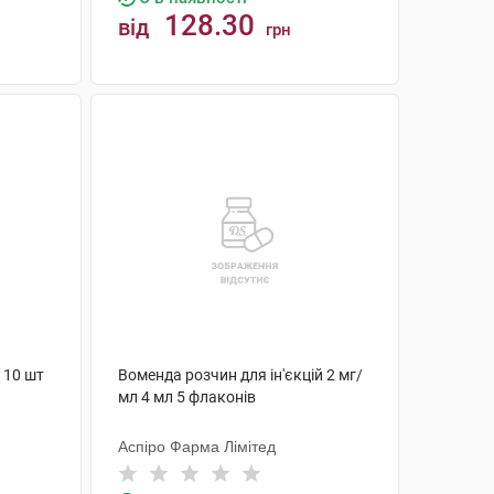
128.30
від
грн
КУПИТИ
 10 шт
Воменда розчин для ін'єкцій 2 мг/
мл 4 мл 5 флаконів
Аспіро Фарма Лімітед