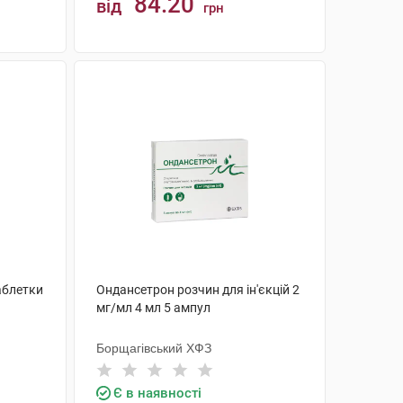
84.20
від
грн
КУПИТИ
аблетки
Ондансетрон розчин для ін'єкцій 2
мг/мл 4 мл 5 ампул
Борщагівський ХФЗ
Є в наявності