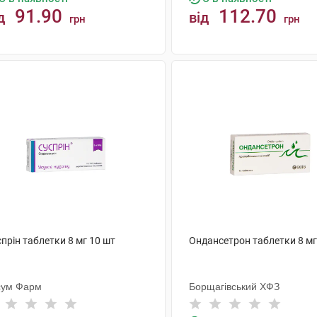
91.90
112.70
д
від
грн
грн
КУПИТИ
КУПИТИ
прін таблетки 8 мг 10 шт
Ондансетрон таблетки 8 мг
сум Фарм
Борщагівський ХФЗ