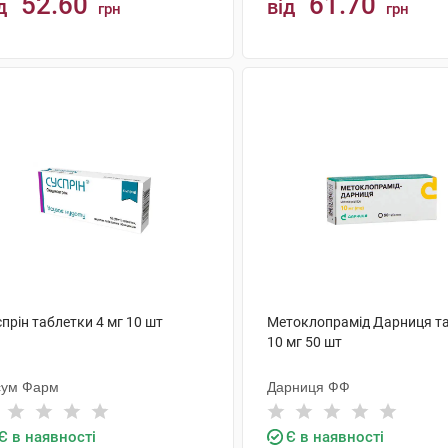
52.60
61.70
д
від
грн
грн
КУПИТИ
КУПИТИ
прін таблетки 4 мг 10 шт
Метоклопрамід Дарниця т
10 мг 50 шт
сум Фарм
Дарниця ФФ
Є в наявності
Є в наявності