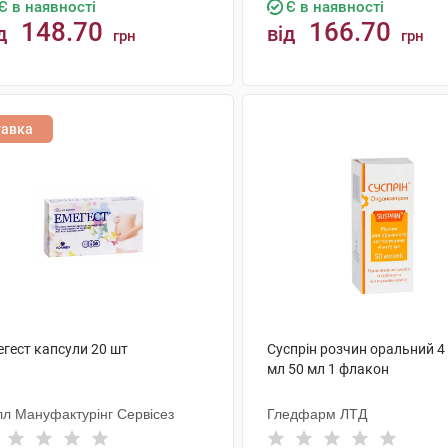
Є в наявності
Є в наявності
148.70
166.70
д
від
грн
грн
КУПИТИ
КУПИТИ
тавка
егест капсули 20 шт
Суспрін розчин оральний 4
мл 50 мл 1 флакон
лл Мануфактурінг Сервісез
Гледфарм ЛТД