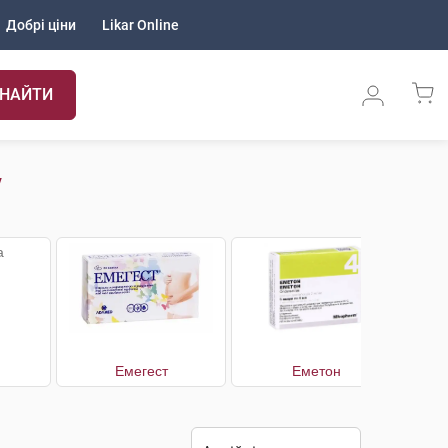
Добрі ціни
Likar Online
НАЙТИ
у
Емегест
Еметон