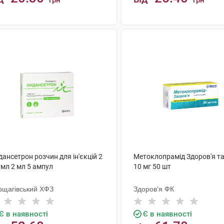
грн
грн
КУПИТИ
КУПИТИ
ансетрон розчин для ін'єкцій 2
Метоклопрамід Здоров'я т
/мл 2 мл 5 ампул
10 мг 50 шт
рщагівський ХФЗ
Здоров'я ФК
Є в наявності
Є в наявності