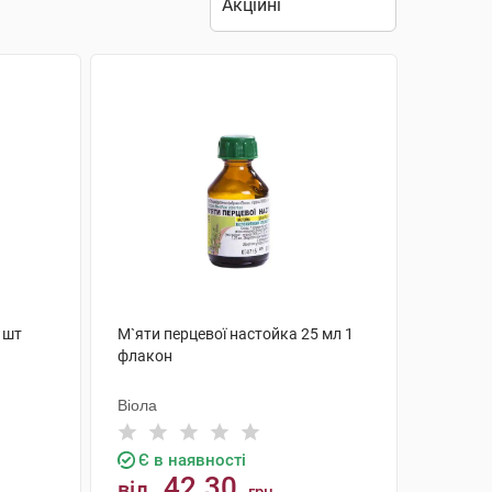
 шт
М`яти перцевої настойка 25 мл 1
флакон
Віола
Є в наявності
42.30
від