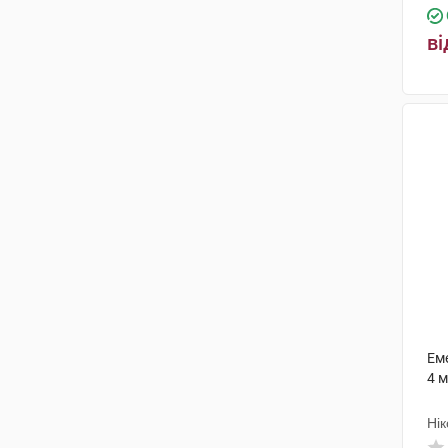
ві
Еме
4 м
Нік