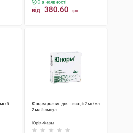
Є в наявності
380.60
від
грн
КУПИТИ
 мг/5
Юнорм розчин для ін'єкцій 2 мг/мл
2 мл 5 ампул
Юрія-Фарм