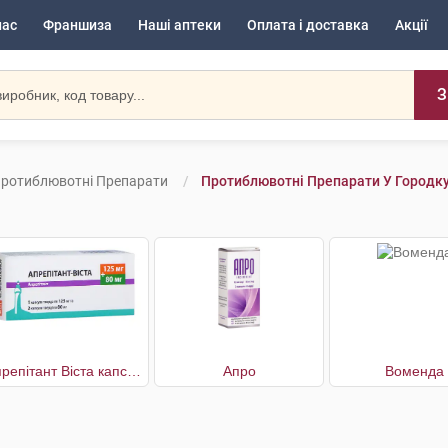
нас
Франшиза
Наші аптеки
Оплата і доставка
Акції
З
ротиблювотні Препарати
Протиблювотні Препарати У Городк
Апрепітант Віста капсули по 125 мг 1шт. + по 80 мг 2шт.
Апро
Воменда