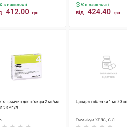
Є в наявності
Є в наявності
412.00
424.40
д
від
грн
грн
КУПИТИ
КУПИТИ
тон розчин для ін'єкцій 2 мг/мл
Цинара таблетки 1 мг 30 ш
л 5 ампул
о
Галенікум ХЕЛС, С.Л.