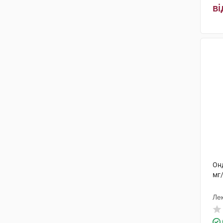
ві
Онд
мг
Лек