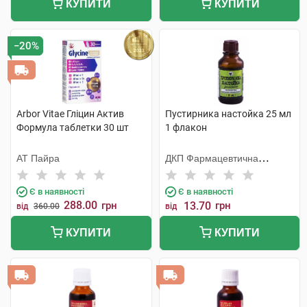
КУПИТИ
КУПИТИ
−20%
Arbor Vitae Гліцин Актив
Пустирника настойка 25 мл
Формула таблетки 30 шт
1 флакон
АТ Пайра
ДКП Фармацевтична
фабрика
Є в наявності
Є в наявності
288.00
грн
13.70
грн
від
360.00
від
КУПИТИ
КУПИТИ