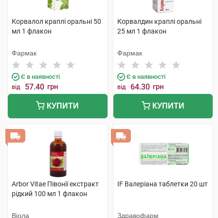
Корвалол краплі оральні 50
Корвалдин краплі оральні
мл 1 флакон
25 мл 1 флакон
Фармак
Фармак
Є в наявності
Є в наявності
57.40
грн
64.30
грн
від
від
КУПИТИ
КУПИТИ
Arbor Vitae Півонії екстракт
IF Валеріана таблетки 20 шт
рідкий 100 мл 1 флакон
Віола
Здравофарм