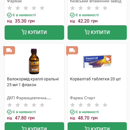
Фармак
Київський вітамінний завод
Є в наявності
Є в наявності
35.30
грн
42.20
грн
від
від
КУПИТИ
КУПИТИ
Валокормід краплі оральні
Корвалтаб таблетки 20 шт
25 мл 1 флакон
ДКП Фармацевтична
Фарма Старт
фабрика
Є в наявності
Є в наявності
47.80
грн
48.70
грн
від
від
КУПИТИ
КУПИТИ