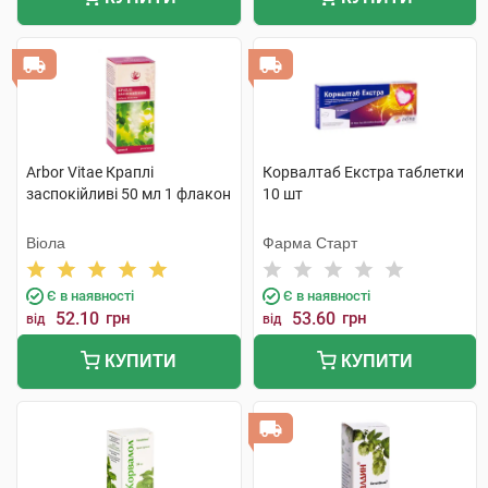
Arbor Vitae Краплі
Корвалтаб Екстра таблетки
заспокійливі 50 мл 1 флакон
10 шт
Віола
Фарма Старт
Є в наявності
Є в наявності
52.10
грн
53.60
грн
від
від
КУПИТИ
КУПИТИ