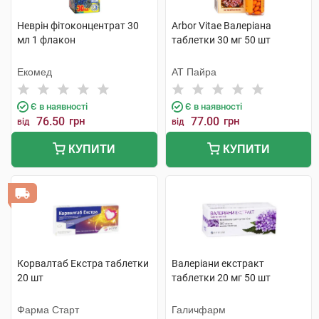
Неврін фітоконцентрат 30
Arbor Vitae Валеріана
мл 1 флакон
таблетки 30 мг 50 шт
Екомед
АТ Пайра
Є в наявності
Є в наявності
76.50
грн
77.00
грн
від
від
КУПИТИ
КУПИТИ
Корвалтаб Екстра таблетки
Валеріани екстракт
20 шт
таблетки 20 мг 50 шт
Фарма Старт
Галичфарм