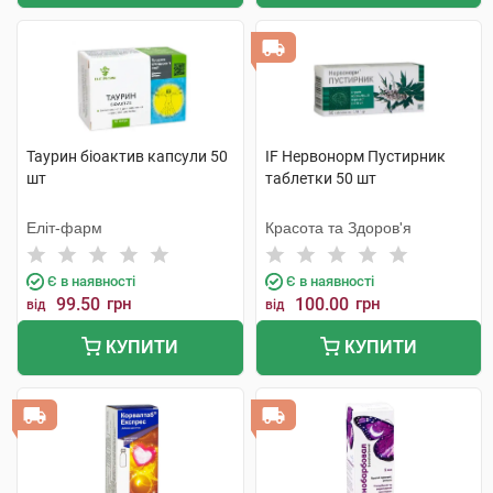
Таурин біоактив капсули 50
IF Нервонорм Пустирник
шт
таблетки 50 шт
Еліт-фарм
Красота та Здоров'я
Є в наявності
Є в наявності
99.50
грн
100.00
грн
від
від
КУПИТИ
КУПИТИ