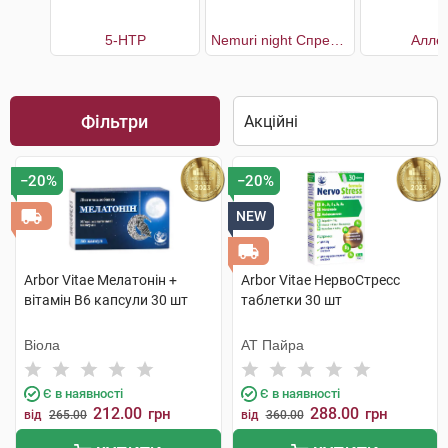
5-НТР
Nemuri night Спрей для здорового сну
Алле
Фільтри
−20%
−20%
NEW
Arbor Vitae Мелатонін +
Arbor Vitae НервоСтресс
вітамін В6 капсули 30 шт
таблетки 30 шт
Віола
АТ Пайра
Є в наявності
Є в наявності
212.00
288.00
грн
грн
від
265.00
від
360.00