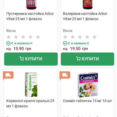
Пустирника настойка Arbor
Валеріани настойка Arbor
Vitae 25 мл 1 флакон
Vitae 25 мл 1 флакон
Віола
Віола
Є в наявності
Є в наявності
15.90
грн
19.50
грн
від
від
КУПИТИ
КУПИТИ
Корвалол краплі оральні 25
Сонміл таблетки 15 мг 10 шт
мл 1 флакон