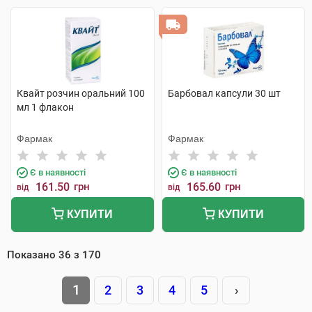
Квайт розчин оральний 100
Барбовал капсули 30 шт
мл 1 флакон
Фармак
Фармак
Є в наявності
Є в наявності
161.50
грн
165.60
грн
від
від
КУПИТИ
КУПИТИ
Показано
36
з
170
1
2
3
4
5
›