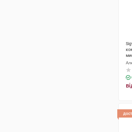
Sig
ком
мис
Ал
ві
дос