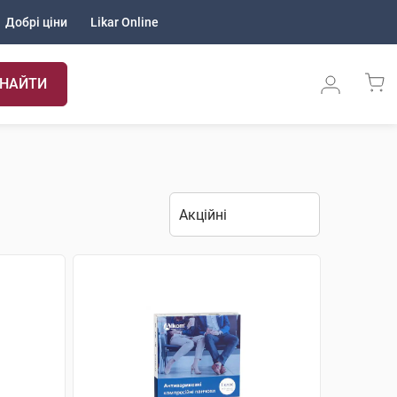
Добрі ціни
Likar Online
НАЙТИ