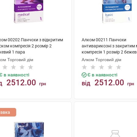
ком 00202 Панчохи з відкритим
Алком 00211 Панчохи
ском компресія 2 розмір 2
антиварикозні з закритим
жевий 1 пара
компресія 1 розмір 2 бежев
пара
ком Торговий дім
Алком Торговий дім
Є в наявності
Є в наявності
2512.00
2512.00
д
від
грн
грн
КУПИТИ
КУПИТИ
тавка