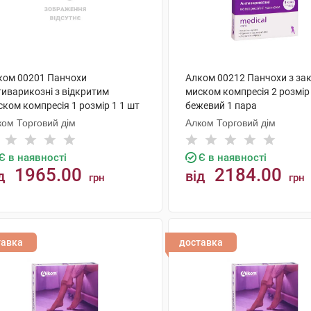
ком 00201 Панчохи
Алком 00212 Панчохи з за
тиварикозні з відкритим
миском компресія 2 розмір
ком компресія 1 розмір 1 1 шт
бежевий 1 пара
ком Торговий дім
Алком Торговий дім
Є в наявності
Є в наявності
1965.00
2184.00
д
від
грн
грн
КУПИТИ
КУПИТИ
тавка
доставка