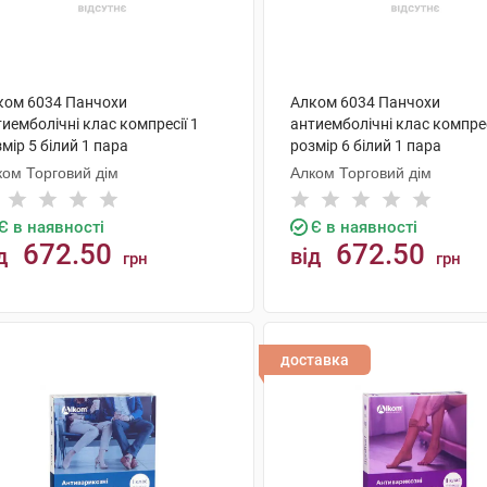
ком 6034 Панчохи
Алком 6034 Панчохи
иемболічні клас компресії 1
антиемболічні клас компрес
мір 5 білий 1 пара
розмір 6 білий 1 пара
ком Торговий дім
Алком Торговий дім
Є в наявності
Є в наявності
672.50
672.50
д
від
грн
грн
КУПИТИ
КУПИТИ
доставка