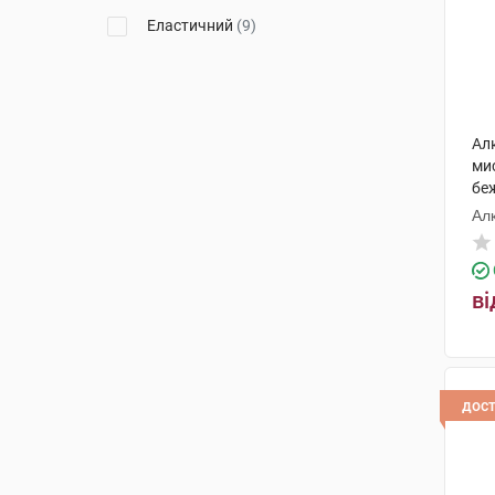
Еластичний
(9)
Ал
ми
бе
Ал
ві
дос