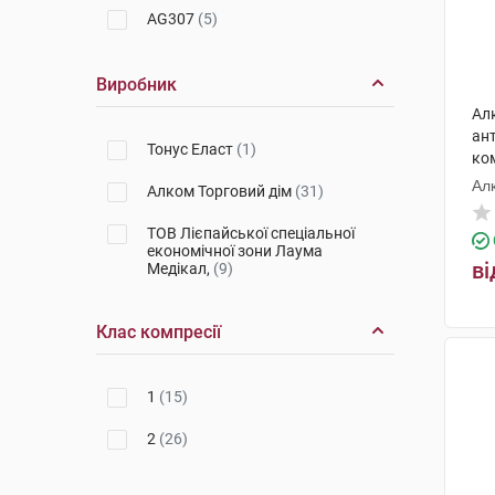
AG307
(5)
Виробник
Ал
ан
Тонус Еласт
(1)
ком
Ал
Алком Торговий дім
(31)
ТОВ Лієпайської спеціальної
економічної зони Лаума
ві
Медікал,
(9)
Клас компресії
1
(15)
2
(26)