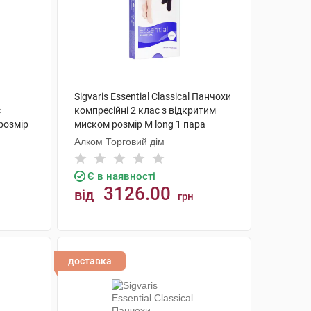
Sigvaris Essential Classical Панчохи
с
компресійні 2 клас з відкритим
розмір
миском розмір М long 1 пара
Алком Торговий дім
Є в наявності
3126.00
від
грн
КУПИТИ
доставка