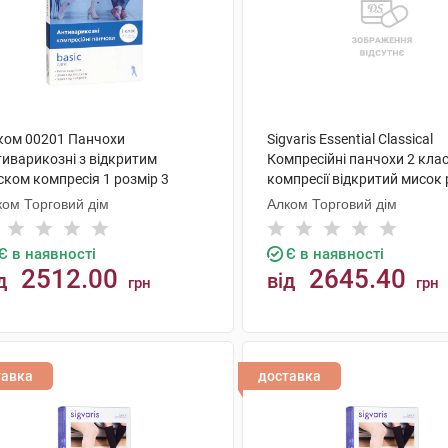
ком 00201 Панчохи
Sigvaris Essential Classical
тиварикозні з відкритим
Компресійні панчохи 2 кла
ском компресія 1 розмір 3
компресії відкритий мисок 
жевий 1 пара
L long 1 пара
ком Торговий дім
Алком Торговий дім
Є в наявності
Є в наявності
2512.00
2645.40
д
від
грн
грн
КУПИТИ
КУПИТИ
тавка
доставка