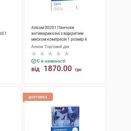
Алком 00201 Панчохи
ії 1
антиварикозні з відкритим
миском компресія 1 розмір 4
бежевий 1 пара
Алком Торговий дім
Є в наявності
1870.00
від
грн
КУПИТИ
доставка