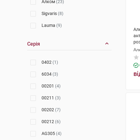
Алком
(23)
Sigvaris
(8)
Lauma
(9)
Ал
ант
роз
Серія
Ал
0402
(1)
ві
6034
(3)
00201
(4)
00211
(3)
00202
(7)
00212
(6)
AG305
(4)