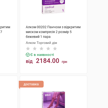
критим
Алком 00202 Панчохи з відкритим
 7
миском компресія 2 розмір 5
бежевий 1 пара
Алком Торговий дім
Є в наявності
2184.00
від
грн
КУПИТИ
доставка