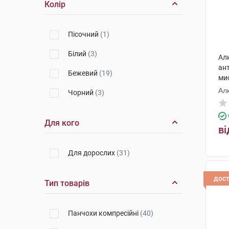
Колір
Пісочний
(1)
Білий
(3)
Ал
ан
Бежевий
(19)
мис
Ал
Чорний
(3)
Для кого
ві
Для дорослих
(31)
дос
Тип товарів
Панчохи компресійні
(40)