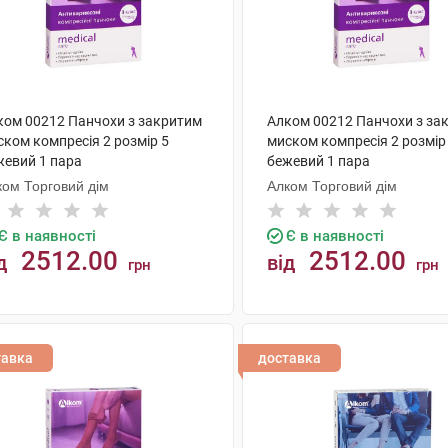
ком 00212 Панчохи з закритим
Алком 00212 Панчохи з за
ском компресія 2 розмір 5
миском компресія 2 розмір
жевий 1 пара
бежевий 1 пара
ком Торговий дім
Алком Торговий дім
Є в наявності
Є в наявності
2512.00
2512.00
д
від
грн
грн
КУПИТИ
КУПИТИ
тавка
доставка