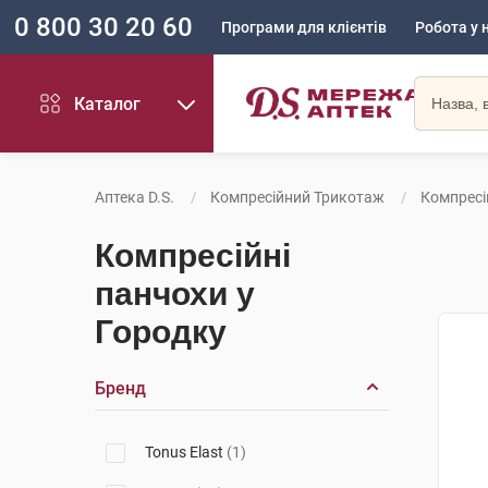
0 800 30 20 60
Програми для клієнтів
Робота у 
Каталог
Аптека D.S.
Компресійний Трикотаж
Компресі
Компресійні
панчохи у
Городку
Бренд
Tonus Elast
(1)