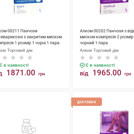
ком 00211 Панчохи
Алком 00202 Панчохи з ві
тиварикозні з закритим миском
миском компресія 2 розмір
пресія 1 розмір 1 чорні 1 пара
чорний 1 пара
ком Торговий дім
Алком Торговий дім
Є в наявності
Є в наявності
1871.00
1965.00
д
від
грн
грн
КУПИТИ
КУПИТИ
доставка