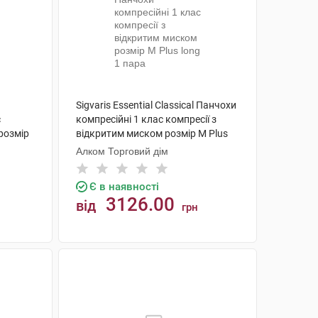
Sigvaris Essential Classical Панчохи
с
компресійні 1 клас компресії з
розмір
відкритим миском розмір М Plus
long 1 пара
Алком Торговий дім
Є в наявності
3126.00
від
грн
КУПИТИ