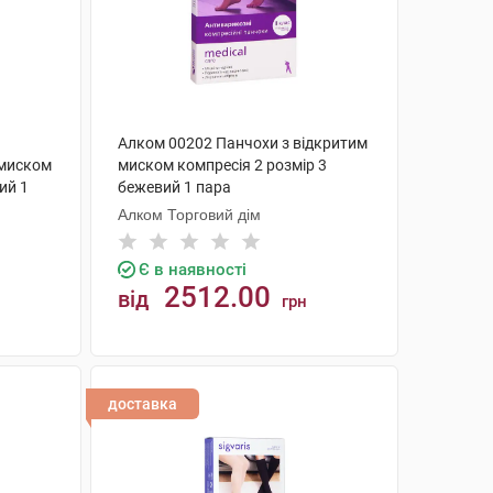
Алком 00202 Панчохи з відкритим
 миском
миском компресія 2 розмір 3
ий 1
бежевий 1 пара
Алком Торговий дім
Є в наявності
2512.00
від
грн
КУПИТИ
доставка