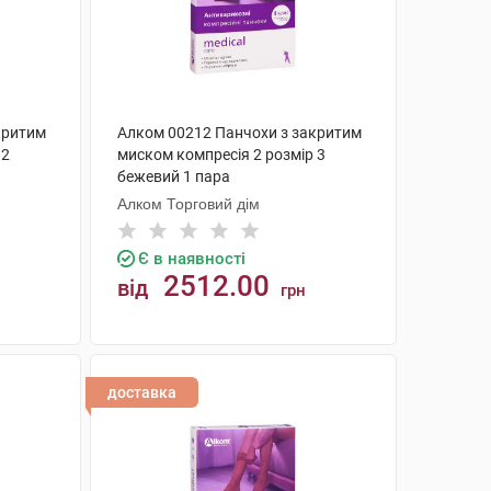
критим
Алком 00212 Панчохи з закритим
 2
миском компресія 2 розмір 3
бежевий 1 пара
Алком Торговий дім
Є в наявності
2512.00
від
грн
КУПИТИ
доставка