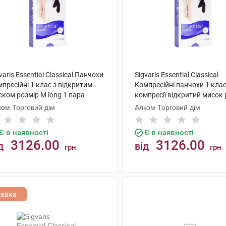
varis Essential Classical Панчохи
Sigvaris Essential Classical
пресійні 1 клас з відкритим
Компресійні панчохи 1 кла
ком розмір М long 1 пара
компресії відкритий мисок 
L long 1 пара
ком Торговий дім
Алком Торговий дім
Є в наявності
Є в наявності
3126.00
3126.00
д
від
грн
грн
КУПИТИ
КУПИТИ
тавка