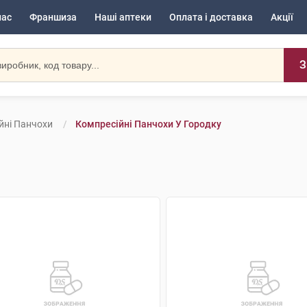
нас
Франшиза
Наші аптеки
Оплата і доставка
Акції
З
йні Панчохи
Компресійні Панчохи У Городку