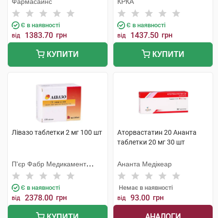
Фармасайнс
КРКА
Є в наявності
Є в наявності
1383.70
грн
1437.50
грн
від
від
КУПИТИ
КУПИТИ
Лівазо таблетки 2 мг 100 шт
Аторвастатин 20 Ананта
таблетки 20 мг 30 шт
П'єр Фабр Медикамент
Ананта Медікеар
Продакшн
Є в наявності
Немає в наявності
2378.00
грн
93.00
грн
від
від
АНАЛОГИ
КУПИТИ