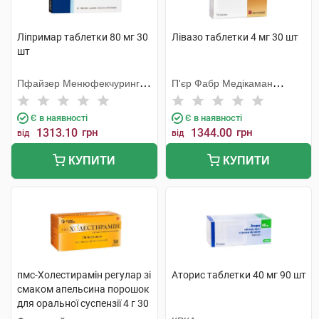
Ліпримар таблетки 80 мг 30
Лівазо таблетки 4 мг 30 шт
шт
Пфайзер Менюфекчуринг
П'єр Фабр Медікаман
Дойчленд
Продакшн
Є в наявності
Є в наявності
1313.10
грн
1344.00
грн
від
від
КУПИТИ
КУПИТИ
пмс-Холестирамін регулар зі
Аторис таблетки 40 мг 90 шт
смаком апельсина порошок
для оральної суспензії 4 г 30
пакетів