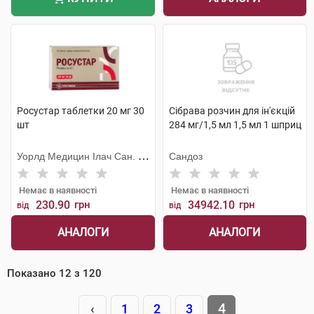
Росустар таблетки 20 мг 30
Сібрава розчин для ін'єкцій
шт
284 мг/1,5 мл 1,5 мл 1 шприц
Уорлд Медицин Ілач Сан. Ве
Сандоз
Тідж
Немає в наявності
Немає в наявності
230.90
грн
34942.10
грн
від
від
АНАЛОГИ
АНАЛОГИ
Показано
12
з
120
4
‹
1
2
3