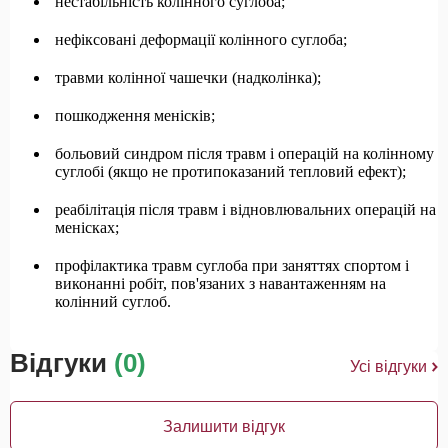
нестабільність колінного суглоба;
нефіксовані деформації колінного суглоба;
травми колінної чашечки (надколінка);
пошкодження менісків;
больовий синдром після травм і операцій на колінному
суглобі (якщо не протипоказаний тепловий ефект);
реабілітація після травм і відновлювальних операцій на
менісках;
профілактика травм суглоба при заняттях спортом і
виконанні робіт, пов'язаних з навантаженням на
колінний суглоб.
Відгуки
(0)
Усі відгуки
Залишити відгук