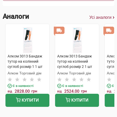
Аналоги
Усі аналоги
Алком 3013 Бандаж
Алком 3013 Бандаж
Алко
тутор на колінний
тутор на колінний
тутор
суглоб розмір 1 1 шт
суглоб розмір 2 1 шт
сугло
Алком Торговий дім
Алком Торговий дім
Алком
Є в наявності
Є в наявності
Є в
2828.00
грн
2524.00
грн
2
від
від
від
КУПИТИ
КУПИТИ