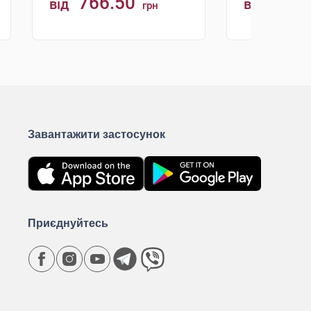
766.50
733.
від
від
грн
КУПИТИ
К
Завантажити застосунок
Приєднуйтесь