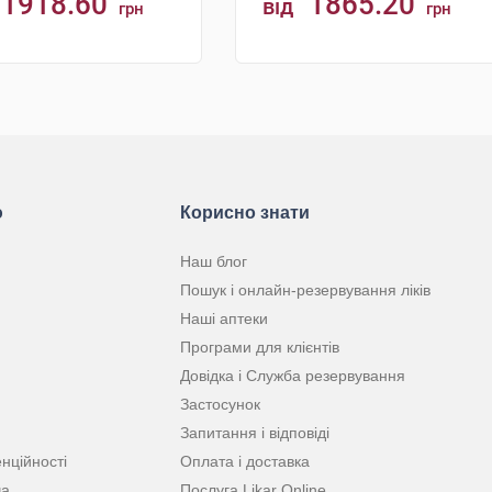
1918.60
1865.20
від
грн
грн
КУПИТИ
КУПИТИ
ю
Корисно знати
Наш блог
Пошук і онлайн-резервування ліків
Наші аптеки
Програми для клієнтів
Довідка і Служба резервування
Застосунок
Запитання і відповіді
нційності
Оплата і доставка
ча
Послуга Likar Online