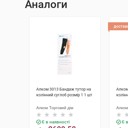
Аналоги
достав
Алком 3013 Бандаж тутор на
Алком
колінний суглоб розмір 1 1 шт
колінн
Алком Торговий дім
Алком
Є в наявності
Є 