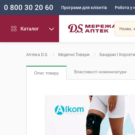
0 800 30 20 60
Програми для клієнтів
Робота у 
Каталог
Аптека D.S.
Медичні Товари
Бандажі І Корсет
Властивості номенклатури
Опис товару