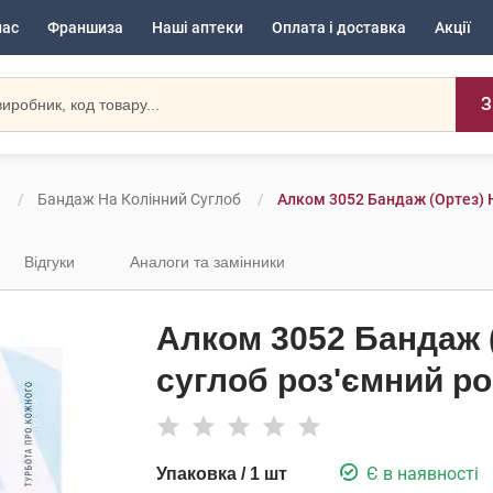
нас
Франшиза
Наші аптеки
Оплата і доставка
Акції
З
и
Бандаж На Колінний Суглоб
Алком 3052 Бандаж (ортез) Н
Відгуки
Аналоги та замінники
Алком 3052 Бандаж (
суглоб роз'ємний ро
Є в наявності
Упаковка / 1 шт