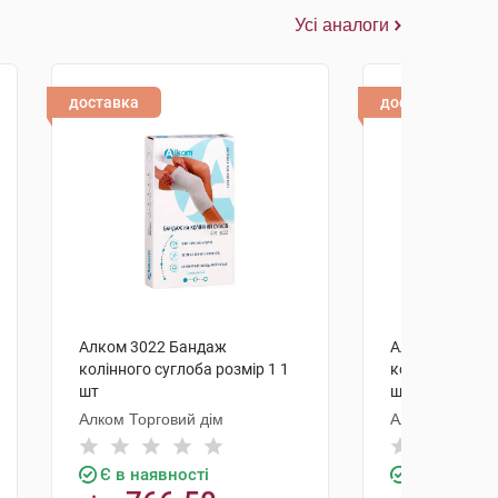
Усі аналоги
доставка
доставка
Алком 3022 Бандаж
Алком 3022 Б
колінного суглоба розмір 1 1
колінного сугл
шт
шт
Алком Торговий дім
Алком Торгови
Є в наявності
Є в наявно