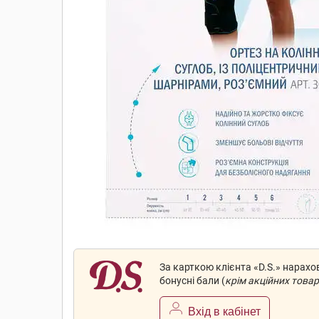
За карткою клієнта «D.S.» нарах
бонусні бали (
крім акційних товар
Вхід в кабінет