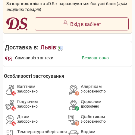
За карткою клієнта «D.S.» нараховуються бонусні бали (
крім
акційних товарів
)
Вхід в кабінет
Доставка в:
Львів
Самовивіз з аптеки
Безкоштовно
Особливості застосування
Вагітним
Алергікам
заборонено
з обережністю
Годуючим
Дорослим
заборонено
дозволено
Дітям
Діабетикам
заборонено
з обережністю
Температура зберігання
Водіям