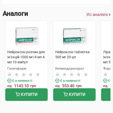
Аналоги
Усі аналоги
Нейроксон розчин для
Нейроксон таблетки
Ліра 
ін'єкцій 1000 мг/4 мл 4
500 мг 20 шт
ін'єкц
мл 10 ампул
мл 5 
Галичфарм
Київмедпрепарат
Фарм
Є в наявності
Є в наявності
Є в
1143.10
грн
553.40
грн
3
від
від
від
КУПИТИ
КУПИТИ