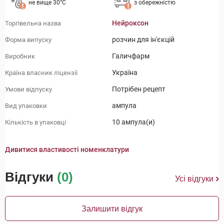
не вище 30°C
з обережністю
Нейроксон
Торгівельна назва
розчин для ін'єкцій
Форма випуску
Галичфарм
Виробник
Україна
Країна власник ліцензії
Потрібен рецепт
Умови відпуску
ампула
Вид упаковки
10 ампула(и)
Кількість в упаковці
Дивитися властивості номенклатури
Відгуки
(0)
Усі відгуки
Залишити відгук