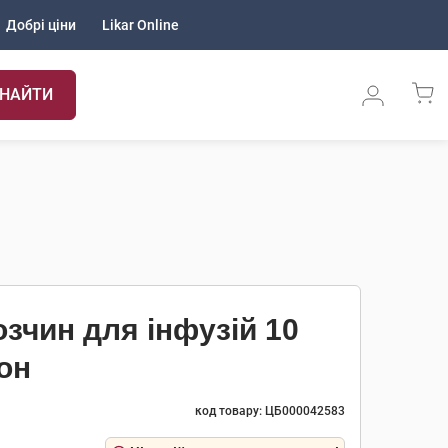
Добрі ціни
Likar Online
НАЙТИ
зчин для інфузій 10
он
код товару: ЦБ000042583