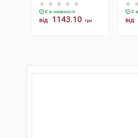
Є в наявності
Є 
1143.10
від
від
грн
КУПИТИ