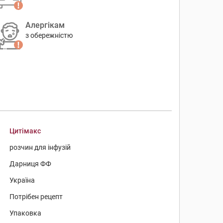
Алергікам
з обережністю
Цитімакс
розчин для інфузій
Дарниця ФФ
Україна
Потрібен рецепт
Упаковка