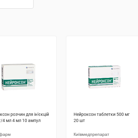
ксон розчин для ін'єкцій
Нейроксон таблетки 500 мг
г/4 мл 4 мл 10 ампул
20 шт
чфарм
Київмедпрепарат