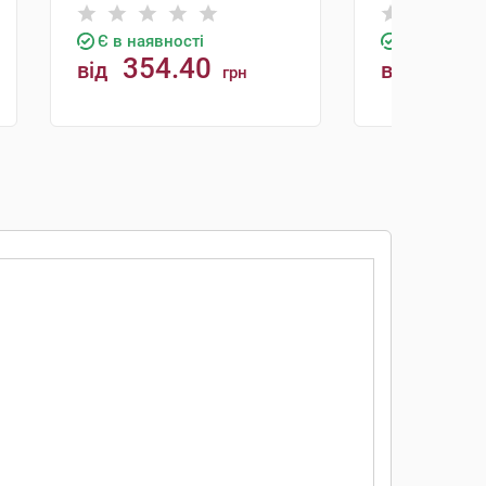
Є в наявності
Є в наявно
354.40
378.
від
від
грн
КУПИТИ
К