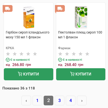
Гербіон сироп ісландського
Пектолван плющ сироп 100
моху 150 мл 1 флакон
мл 1 флакон
КРКА
Фармак
Є в наявності
Є в наявності
266.80
грн
268.40
грн
від
від
КУПИТИ
КУПИТИ
Показано
36
з
118
2
‹
1
3
4
›