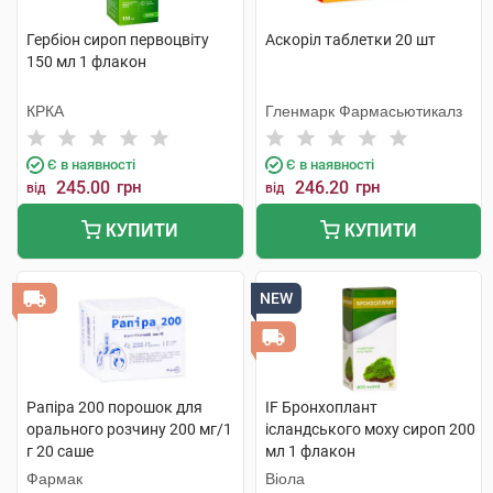
Гербіон сироп первоцвіту
Аскоріл таблетки 20 шт
150 мл 1 флакон
КРКА
Гленмарк Фармасьютикалз
Є в наявності
Є в наявності
245.00
грн
246.20
грн
від
від
КУПИТИ
КУПИТИ
NEW
Рaпіра 200 порошок для
IF Бронхоплант
орального розчину 200 мг/1
ісландського моху сироп 200
г 20 саше
мл 1 флакон
Фармак
Віола