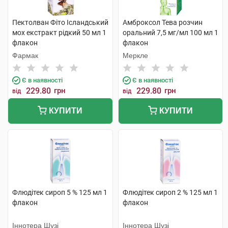
Пектолван Фіто Ісландський
Амброксол Тева розчин
мох екстракт рідкий 50 мл 1
оральний 7,5 мг/мл 100 мл 1
флакон
флакон
Фармак
Меркле
Є в наявності
Є в наявності
229.80
грн
229.80
грн
від
від
КУПИТИ
КУПИТИ
Флюдітек сироп 5 % 125 мл 1
Флюдітек сироп 2 % 125 мл 1
флакон
флакон
Іннотера Шузі
Іннотера Шузі