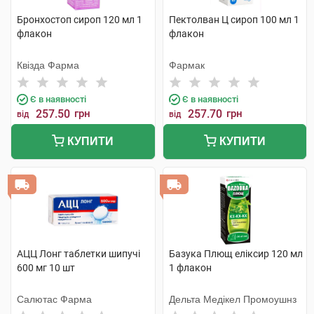
Бронхостоп сироп 120 мл 1
Пектолван Ц сироп 100 мл 1
флакон
флакон
Квізда Фарма
Фармак
Є в наявності
Є в наявності
257.50
грн
257.70
грн
від
від
КУПИТИ
КУПИТИ
АЦЦ Лонг таблетки шипучі
Базука Плющ еліксир 120 мл
600 мг 10 шт
1 флакон
Салютас Фарма
Дельта Медікел Промоушнз