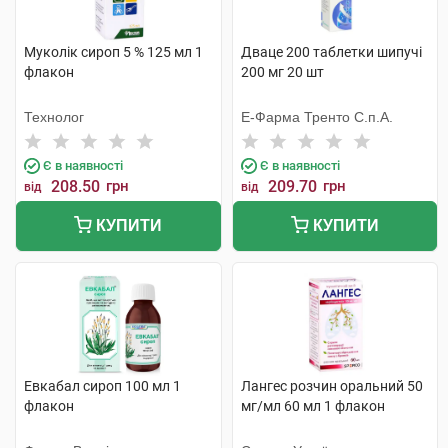
Муколік сироп 5 % 125 мл 1
Дваце 200 таблетки шипучі
флакон
200 мг 20 шт
Технолог
Е-Фарма Тренто С.п.А.
Є в наявності
Є в наявності
208.50
грн
209.70
грн
від
від
КУПИТИ
КУПИТИ
Евкабал сироп 100 мл 1
Лангес розчин оральний 50
флакон
мг/мл 60 мл 1 флакон