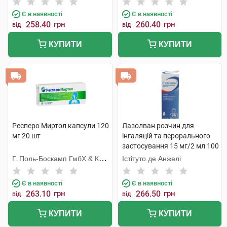
Є в наявності
Є в наявності
258.40
грн
260.40
грн
від
від
КУПИТИ
КУПИТИ
Респеро Миртол капсули 120
Лазолван розчин для
мг 20 шт
інгаляцій та перорального
застосування 15 мг/2 мл 100
мл 1 флакон
Г. Поль-Боскамп ГмбХ & Ко.
Істітуто де Анжелі
KГ
Є в наявності
Є в наявності
263.10
грн
266.50
грн
від
від
КУПИТИ
КУПИТИ