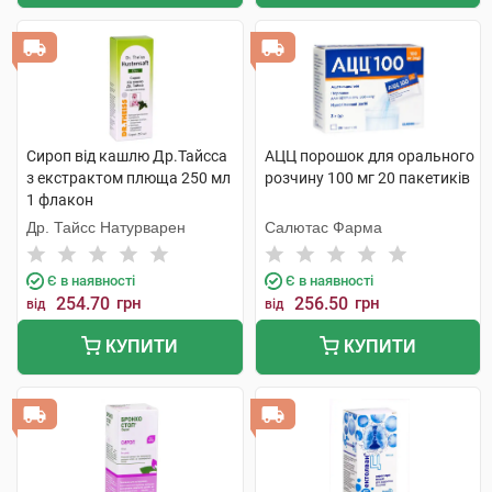
Сироп від кашлю Др.Тайсса
АЦЦ порошок для орального
з екстрактом плюща 250 мл
розчину 100 мг 20 пакетиків
1 флакон
Др. Тайсс Натурварен
Салютас Фарма
Є в наявності
Є в наявності
254.70
грн
256.50
грн
від
від
КУПИТИ
КУПИТИ