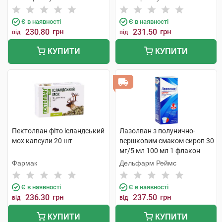
Є в наявності
Є в наявності
230.80
грн
231.50
грн
від
від
КУПИТИ
КУПИТИ
Пектолван фіто ісландський
Лазолван з полунично-
мох капсули 20 шт
вершковим смаком сироп 30
мг/5 мл 100 мл 1 флакон
Фармак
Дельфарм Реймс
Є в наявності
Є в наявності
236.30
грн
237.50
грн
від
від
КУПИТИ
КУПИТИ