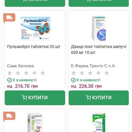
Пульмобріз таблетки 20 шт
Дваце лонг таблетки шипучі
600 мг 10 шт
Сава Хелскеа
Е-Фарма Тренто С.п.А.
Є в наявності
Є в наявності
216.70
грн
226.30
грн
від
від
КУПИТИ
КУПИТИ