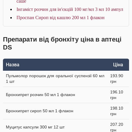
саше
Інгаміст розчин для ін'єкцій 100 мг/мл 3 мл 10 ампул
Проспан Сироп від кашлю 200 мл 1 флакон
Препарати від бронхіту ціна в аптеці
DS
Назва
Ціна
Пульмолор порошок для оральної суспензії 60 мл
193.90
1 шт
грн
196.10
Бронхипрет розчин 50 мл 1 флакон
грн
198.10
Бронхипрет сироп 50 мл 1 флакон
грн
207.20
Муцитус капсули 300 мг 12 шт
грн