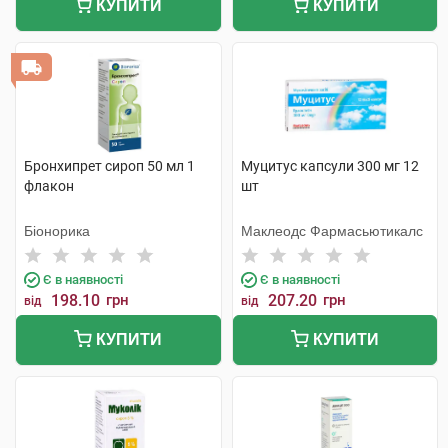
КУПИТИ
КУПИТИ
Бронхипрет сироп 50 мл 1
Муцитус капсули 300 мг 12
флакон
шт
Біонорика
Маклеодс Фармасьютикалс
Є в наявності
Є в наявності
198.10
грн
207.20
грн
від
від
КУПИТИ
КУПИТИ