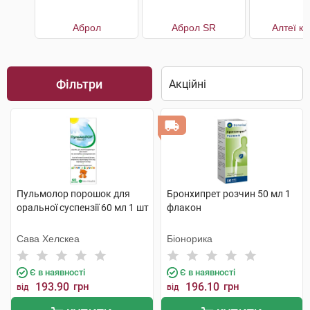
Аброл
Аброл SR
Алтеї к
Фільтри
Пульмолор порошок для
Бронхипрет розчин 50 мл 1
оральної суспензії 60 мл 1 шт
флакон
Сава Хелскеа
Біонорика
Є в наявності
Є в наявності
193.90
грн
196.10
грн
від
від