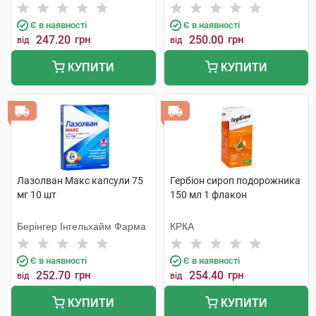
Є в наявності
Є в наявності
247.20
грн
250.00
грн
від
від
КУПИТИ
КУПИТИ
Лазолван Макс капсули 75
Гербіон сироп подорожника
мг 10 шт
150 мл 1 флакон
Берінгер Інгельхайм Фарма
КРКА
Є в наявності
Є в наявності
252.70
грн
254.40
грн
від
від
КУПИТИ
КУПИТИ