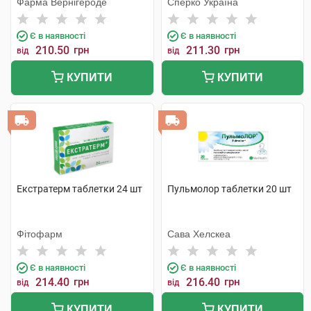
Фарма Вернігероде
Сперко Україна
Є в наявності
Є в наявності
210.50
грн
211.30
грн
від
від
КУПИТИ
КУПИТИ
Екстратерм таблетки 24 шт
Пульмолор таблетки 20 шт
Фітофарм
Сава Хелскеа
Є в наявності
Є в наявності
214.40
грн
216.40
грн
від
від
КУПИТИ
КУПИТИ