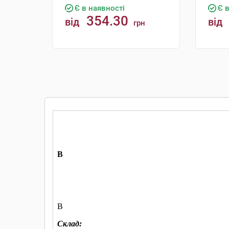
Є в наявності
Є 
354.30
від
від
грн
КУПИТИ