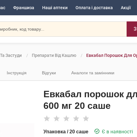
нас
Франшиза
Наші аптеки
Оплата і доставка
Акції
З
 Та Застуди
Препарати Від Кашлю
Евкабал Порошок Для Ор
Інструкція
Відгуки
Аналоги та замінники
Евкабал порошок дл
600 мг 20 саше
Є в наявності
Упаковка / 20 саше