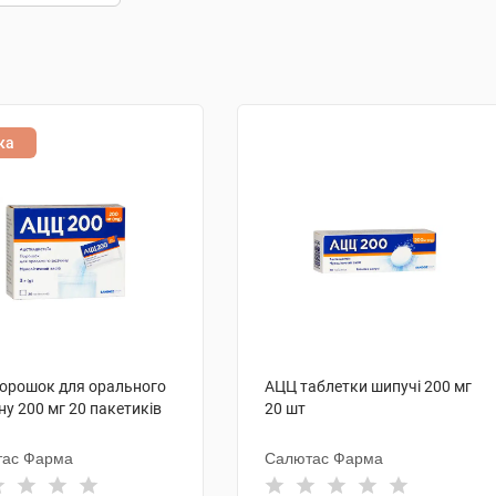
ка
орошок для орального
АЦЦ таблетки шипучі 200 мг
ну 200 мг 20 пакетиків
20 шт
тас Фарма
Салютас Фарма