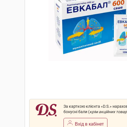
За карткою клієнта «D.S.» нарах
бонусні бали (
крім акційних товар
Вхід в кабінет