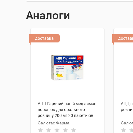
Аналоги
доставка
достав
АЦЦ Гарячий напій мед лимон
АЦЦ п
порошок для орального
розчи
розчину 200 мг 20 пакетиків
Салютас Фарма
Салю