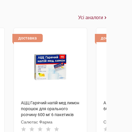
Усі аналоги
доставка
доставка
АЦЦ Гарячий напій мед лимон
АЦЦ Лонг табл
порошок для орального
600 мг 10 шт
розчину 600 мг 6 пакетиків
Салютас Фарма
Салютас Фар