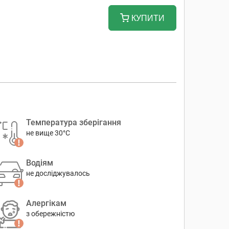
КУПИТИ
Температура зберігання
не вище 30°C
Водіям
не досліджувалось
Алергікам
з обережністю