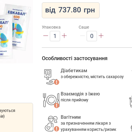
від
737.80
грн
Упаковка
Саше
1
0
Особливості застосування
Діабетикам
з обережністю, містить сахарозу
Взаємодія з їжею
після прийому
овуються
ів
)
Вагітним
за призначенням лікаря з
урахуванням користь/ризик