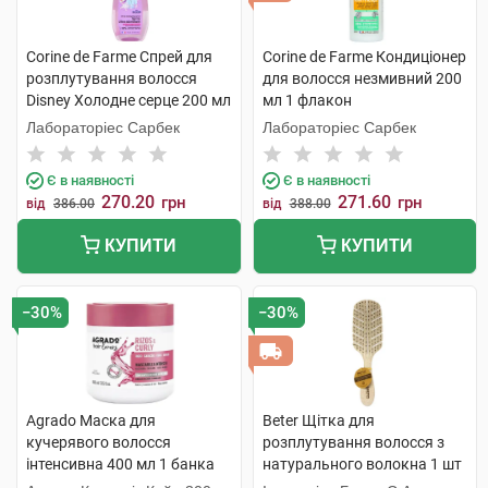
Corine de Farme Спрей для
Corine de Farme Кондиціонер
розплутування волосся
для волосся незмивний 200
Disney Холодне серце 200 мл
мл 1 флакон
1 флакон
Лабораторіес Сарбек
Лабораторіес Сарбек
Є в наявності
Є в наявності
270.20
271.60
грн
грн
від
386.00
від
388.00
КУПИТИ
КУПИТИ
−30%
−30%
Agrado Маска для
Beter Щітка для
кучерявого волосся
розплутування волосся з
інтенсивна 400 мл 1 банка
натурального волокна 1 шт