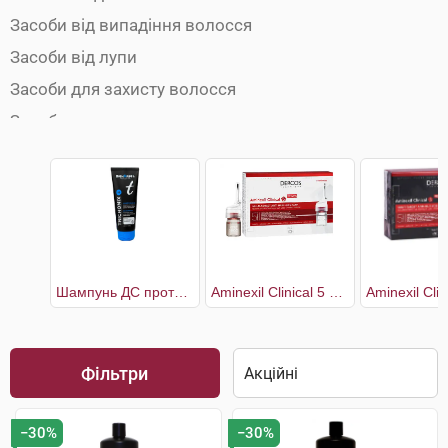
Засоби від випадіння волосся
Засоби від лупи
Засоби для захисту волосся
Засоби для укладки волосся
Кондиціонери для волосся
Маски для волосся
Олії для волосся
Сироватки для волосся
Спреї для волосся
Шампунь ДС проти легкої і помірної лупи
Aminexil Clinical 5 Засіб проти випадіння волосся комплексної дії для жінок
Сухі шампуні
Фарби для волосся
Фільтри
Шампуні
−30%
−30%