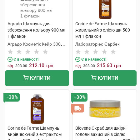
Agrado Шампунь для
Corine de Farme Шампунь
збереження кольору 900 мл
живильний з олією ши 500
1 флакон
мл 1 флакон
Аградо Косметік Кейр 3000
Лабораторіес Сарбек
С.Л.У.
Є в наявності
Є в наявності
212.10
215.60
грн
грн
від
303.00
від
308.00
КУПИТИ
КУПИТИ
−30%
−30%
Corine de Farme Шампунь
Biovene Скраб для шкіри
вирівнюючий з ектрактом
голови захисний з сіллю