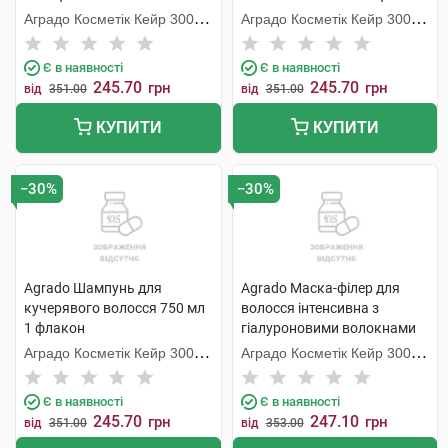
Аградо Косметік Кейр 3000
Аградо Косметік Кейр 3000
С.Л.У.
С.Л.У.
Є в наявності
Є в наявності
245.70
245.70
грн
грн
від
351.00
від
351.00
КУПИТИ
КУПИТИ
−30%
−30%
Agrado Шампунь для
Agrado Маска-філер для
кучерявого волосся 750 мл
волосся інтенсивна з
1 флакон
гіалуроновими волокнами
400 мл 1 банка
Аградо Косметік Кейр 3000
Аградо Косметік Кейр 3000
С.Л.У.
С.Л.У.
Є в наявності
Є в наявності
245.70
247.10
грн
грн
від
351.00
від
353.00