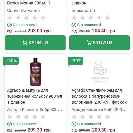
Disney Моана 300 мл 1
флакон
флакон
Corine De Farme
Беріоска С.Л.
Є в наявності
Є в наявності
203.00
204.40
грн
грн
від
290.00
від
292.00
КУПИТИ
КУПИТИ
−30%
−30%
Agrado Шампунь для
Agrado Стайлінг-крем для
збереження кольору 900 мл
волосся з гіалуроновими
1 флакон
волокнами 230 мл 1 флакон
Аградо Косметік Кейр 3000
Аградо Косметік Кейр 3000
С.Л.У.
С.Л.У.
Є в наявності
Є в наявності
209.30
209.30
грн
грн
від
299.00
від
299.00