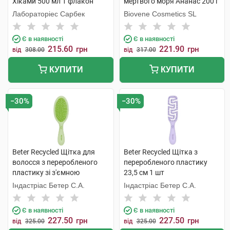
Хіками 500 мл 1 флакон
мертвого моря Ананас 200 г
1 банка
Лабораторіес Сарбек
Biovene Cosmetics SL
Є в наявності
Є в наявності
215.60
221.90
грн
грн
від
308.00
від
317.00
КУПИТИ
КУПИТИ
−30%
−30%
Beter Recycled Щітка для
Beter Recycled Щітка з
волосся з переробленого
переробленого пластику
пластику зі з'ємною
23,5 см 1 шт
подушечкою 17,4 см 1 шт
Індастріас Бетер С.А.
Індастріас Бетер С.А.
Є в наявності
Є в наявності
227.50
227.50
грн
грн
від
325.00
від
325.00