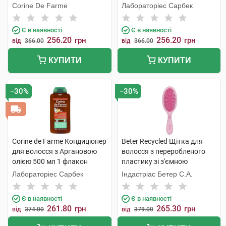
Corine De Farme
Лабораторіес Сарбек
Є в наявності
Є в наявності
256.20
256.20
грн
грн
від
366.00
від
366.00
КУПИТИ
КУПИТИ
−30%
−30%
Corine de Farme Кондиціонер
Beter Recycled Щітка для
для волосся з Аргановою
волосся з переробленого
олією 500 мл 1 флакон
пластику зі з'ємною
подушечкою 22,5 см 1 шт
Лабораторіес Сарбек
Індастріас Бетер С.А.
Є в наявності
Є в наявності
261.80
265.30
грн
грн
від
374.00
від
379.00