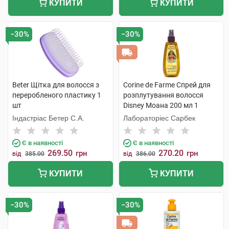
КУПИТИ
КУПИТИ
−30%
−30%
Beter Щітка для волосся з
Corine de Farme Спрей для
переробленого пластику 1
розплутування волосся
шт
Disney Моана 200 мл 1
флакон
Індастріас Бетер С.А.
Лабораторіес Сарбек
Є в наявності
Є в наявності
269.50
270.20
грн
грн
від
385.00
від
386.00
КУПИТИ
КУПИТИ
−30%
−30%