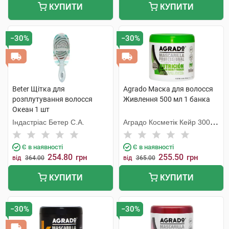
КУПИТИ
КУПИТИ
−30%
−30%
Beter Щітка для
Agrado Маска для волосся
розплутування волосся
Живлення 500 мл 1 банка
Океан 1 шт
Індастріас Бетер С.А.
Аградо Косметік Кейр 3000
С.Л.У.
Є в наявності
Є в наявності
254.80
255.50
грн
грн
від
364.00
від
365.00
КУПИТИ
КУПИТИ
−30%
−30%