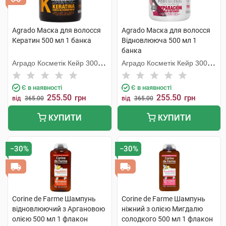
Agrado Маска для волосся
Agrado Маска для волосся
Кератин 500 мл 1 банка
Відновлююча 500 мл 1
банка
Аградо Косметік Кейр 3000
Аградо Косметік Кейр 3000
С.Л.У.
С.Л.У.
Є в наявності
Є в наявності
255.50
255.50
грн
грн
від
365.00
від
365.00
КУПИТИ
КУПИТИ
−30%
−30%
Corine de Farme Шампунь
Corine de Farme Шампунь
відновлюючий з Аргановою
ніжний з олією Мигдалю
олією 500 мл 1 флакон
солодкого 500 мл 1 флакон