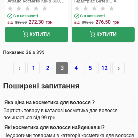
Аградо Косметік Кейр 3000
Індастріас Бетер С.А.
С.Л.У.
Є в наявності
Є в наявності
272.30
276.50
грн
грн
від
389.00
від
395.00
КУПИТИ
КУПИТИ
Показано
36
з
399
3
‹
1
2
4
5
12
›
Поширені запитання
Яка ціна на косметика для волосся ?
Вартість товару в каталозі косметика для волосся
починається від 99 грн.
Які косметика для волосся найдешевші?
Недорогими товарами в категорії косметика для волосся