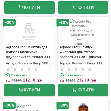
КУПИТИ
КУПИТИ
−30%
−30%
Agrado Prof Шампунь для
Agrado Prof Шампунь
волосся інтенсивне
живлення для сухого
відновлення та сяяння 900
волосся 900 мл 1 флакон
мл 1 флакон
Аградо Косметік Кейр 3000
Аградо Косметік Кейр 3000
С.Л.У.
С.Л.У.
Є в наявності
Є в наявності
212.10
212.10
грн
грн
від
303.00
від
303.00
КУПИТИ
КУПИТИ
−30%
−30%