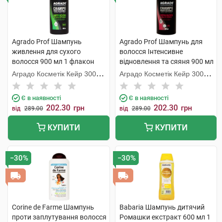
Agrado Prof Шампунь
Agrado Prof Шампунь для
живлення для сухого
волосся Інтенсивне
волосся 900 мл 1 флакон
відновлення та сяяня 900 мл
1 флакон
Аградо Косметік Кейр 3000
Аградо Косметік Кейр 3000
С.Л.У.
С.Л.У.
Є в наявності
Є в наявності
202.30
202.30
грн
грн
від
289.00
від
289.00
КУПИТИ
КУПИТИ
−30%
−30%
Corine de Farme Шампунь
Babaria Шампунь дитячий
проти заплутування волосся
Ромашки екстракт 600 мл 1