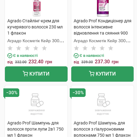
Agrado Стайлінг-крем для
Agrado Prof Кондиціонер для
кучерявого волосся 230 мл
волосся інтенсивне
1 флакон
відновлення та сяяння 900
мл 1 флакон
Аградо Косметік Кейр 3000
Аградо Косметік Кейр 3000
С.Л.У.
С.Л.У.
Є в наявності
Є в наявності
232.40
237.30
грн
грн
від
332.00
від
339.00
КУПИТИ
КУПИТИ
−30%
−30%
Agrado Prof Шампунь для
Agrado Prof Шампунь для
волосся проти лупи 2в1 750
волосся з гіалуроновими
мл 1 флакон
волокнами 750 мл 1 флакон