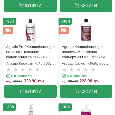
КУПИТИ
КУПИТИ
−30%
−30%
Agrado Prof Кондиціонер для
Agrado Кондиціонер для
волосся інтенсивне
волосся Збереження
відновлення та сяяння 900
кольору 900 мл 1 флакон
мл 1 флакон
Аградо Косметік Кейр 3000
Аградо Косметік Кейр 3000
С.Л.У.
С.Л.У.
Є в наявності
Є в наявності
228.90
228.90
грн
грн
від
327.00
від
327.00
КУПИТИ
КУПИТИ
−30%
−30%