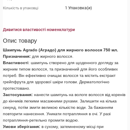
1 Упаковка(и)
Кількість в упаковці
Дивитися властивості номенклатури
Опис товару
Шампунь Agrado
(
Аградо) для жирного волосся 750 мл.
Призначення:
для жирного волосся.
Властивості
: шампунь створено для щоденного догляду за
жирним типом волосся, та призначений для його особливих
потреб. Він ефективно очищає волосся та містить екстракт
грейпфрута для здорової шкіри голови. Дерматологічно
протестовано.
Застосування:
нанести шампунь на вологе волосся від коренів
до кінчиків легкими масажними рухами. Залишити на кілька
секунд, потім змити великою кількістю води. За бажанням
повторити нанесення. Уникати потрапляння в очі. У разі
потрапляння-ретельно промити водою.
Умови зберігання:
в сухому, затемненому місці при