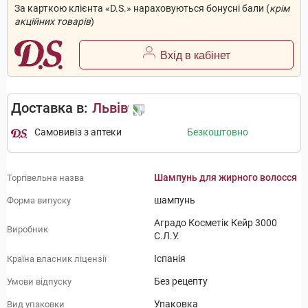
За карткою клієнта «D.S.» нараховуються бонусні бали (
крім
акційних товарів
)
Вхід в кабінет
Доставка в:
Львів
Самовивіз з аптеки
Безкоштовно
Шампунь для жирного волосся
Торгівельна назва
шампунь
Форма випуску
Аградо Косметік Кейр 3000
Виробник
С.Л.У.
Іспанія
Країна власник ліцензії
Без рецепту
Умови відпуску
Упаковка
Вид упаковки