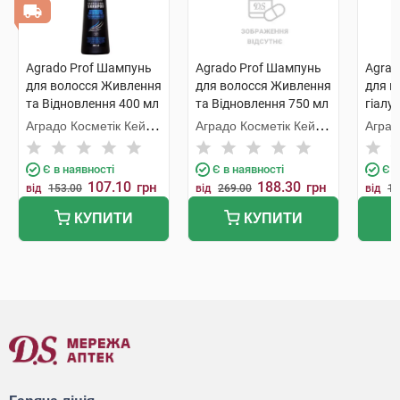
Agrado Prof Шампунь
Agrado Prof Шампунь
Agrad
для волосся Живлення
для волосся Живлення
для в
та Відновлення 400 мл
та Відновлення 750 мл
гіалу
1 флакон
1 флакон
волок
Аградо Косметік Кейр
Аградо Косметік Кейр
Аград
флак
3000 С.Л.У.
3000 С.Л.У.
3000 
Є в наявності
Є в наявності
Є в
107.10
188.30
грн
грн
від
153.00
від
269.00
від
19
КУПИТИ
КУПИТИ