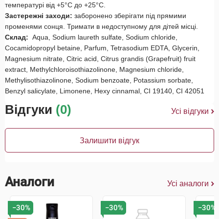
температурі від +5°С до +25°С.
Застережні заходи:
заборонено зберігати під прямими
променями сонця. Тримати в недоступному для дітей місці.
Склад:
Aqua, Sodium laureth sulfate, Sodium chloride,
Cocamidopropyl betaine, Parfum, Tetrasodium EDTA, Glycerin,
Magnesium nitrate, Citric acid, Citrus grandis (Grapefruit) fruit
extract, Methylchloroisothiazolinone, Magnesium chloride,
Methylisothiazolinone, Sodium benzoate, Potassium sorbate,
Benzyl salicylate, Limonene, Hexy cinnamal, CI 19140, CI 42051
Відгуки
(0)
Усі відгуки
Залишити відгук
Аналоги
Усі аналоги
−30%
−30%
−30%