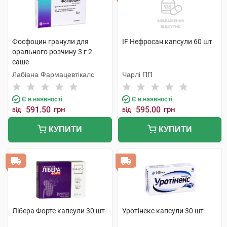
Фосфоцин гранули для
IF Нефросан капсули 60 шт
орального розчину 3 г 2
саше
Лабіана Фармацевтікалс
Чарлі ПП
Є в наявності
Є в наявності
591.50
грн
595.00
грн
від
від
КУПИТИ
КУПИТИ
Лібера Форте капсули 30 шт
Уротінекс капсули 30 шт