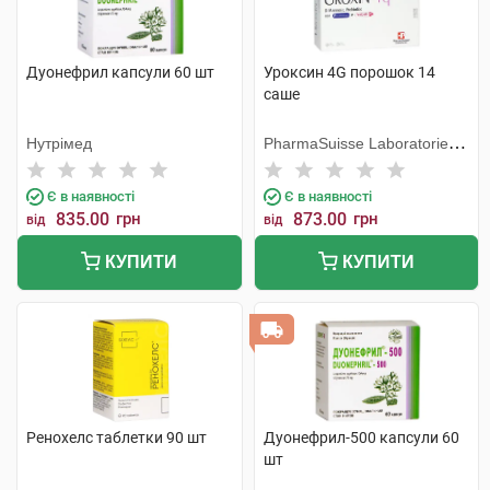
Дуонефрил капсули 60 шт
Уроксин 4G порошок 14
саше
Нутрімед
PharmaSuisse Laboratories
SpA
Є в наявності
Є в наявності
835.00
грн
873.00
грн
від
від
КУПИТИ
КУПИТИ
Ренохелс таблетки 90 шт
Дуонефрил-500 капсули 60
шт