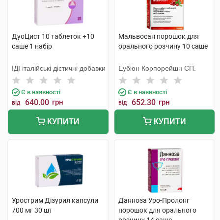
ДуоЦист 10 таблеток +10
Мальвосан порошок для
саше 1 набір
орального розчину 10 саше
ІДІ італійські дієтичні добавки
Еубіон Корпорейшн СП.
Є в наявності
Є в наявності
640.00
грн
652.30
грн
від
від
КУПИТИ
КУПИТИ
Урострим Дізурил капсули
Данноза Уро-Пролонг
700 мг 30 шт
порошок для орального