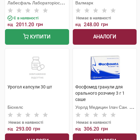
Лабесфаль Лабораторіос
Валмарк
Алміро
Є в наявності
Немає в наявності
2011.20
грн
248.00
грн
від
від
АНАЛОГИ
КУПИТИ
Урогол капсули 30 шт
Фосфомед гранули для
орального розчину 3 г 1
саше
Біохелс
Уорлд Медицин Ілач Сан. Ве
Тідж
Немає в наявності
Немає в наявності
293.00
грн
306.20
грн
від
від