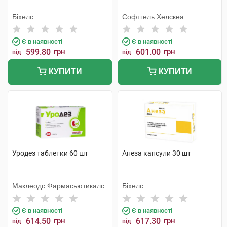
Біхелс
Софтгель Хелскеа
Є в наявності
Є в наявності
599.80
грн
601.00
грн
від
від
КУПИТИ
КУПИТИ
Уродез таблетки 60 шт
Анеза капсули 30 шт
Маклеодс Фармасьютикалс
Біхелс
Є в наявності
Є в наявності
614.50
грн
617.30
грн
від
від