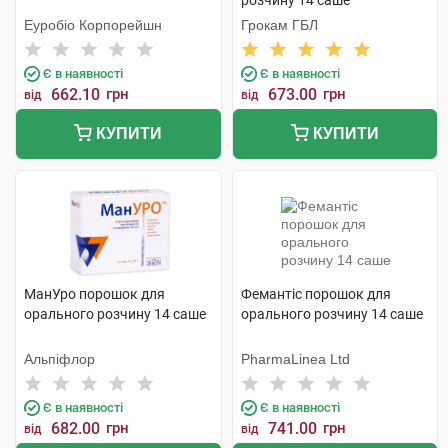
розчину 14 саше
Еуробіо Корпорейшн
Грокам ГБЛ
Є в наявності
Є в наявності
662.10
грн
673.00
грн
від
від
КУПИТИ
КУПИТИ
МанУро порошок для
Фемантіс порошок для
орального розчину 14 саше
орального розчину 14 саше
Альпіфлор
PharmaLinea Ltd
Є в наявності
Є в наявності
682.00
грн
741.00
грн
від
від