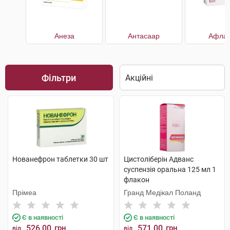
Анеза
Антасаар
Афлаз
Фільтри
Нованефрон таблетки 30 шт
Цистоліберін Адванс
суспензія оральна 125 мл 1
флакон
Прімеа
Гранд Медікал Поланд
Є в наявності
Є в наявності
526.00
грн
571.00
грн
від
від