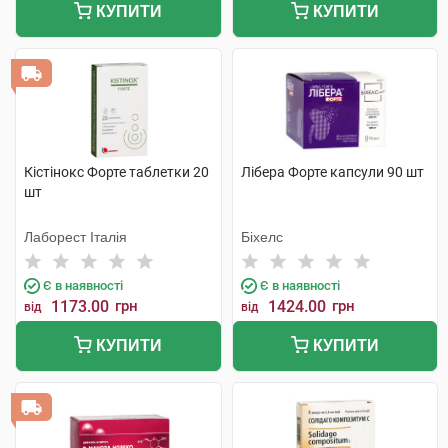
КУПИТИ
КУПИТИ
Кістінокс Форте таблетки 20
Лібера Форте капсули 90 шт
шт
Лаборест Італія
Біхелс
Є в наявності
Є в наявності
1173.00
грн
1424.00
грн
від
від
КУПИТИ
КУПИТИ