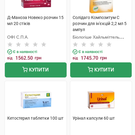
Д-Маноза Новеко розчин 15
Солідаго Композитум С
мл 20 стіків
розчин для ін'єкцій 2,2 мл 5
ампул
ОФІ С.П.А.
Біологіше Хайльміттель
Хеель
Є в наявності
Є в наявності
1562.50
грн
1745.70
грн
від
від
КУПИТИ
КУПИТИ
Кетостерил таблетки 100 шт
Урінал капсули 60 шт