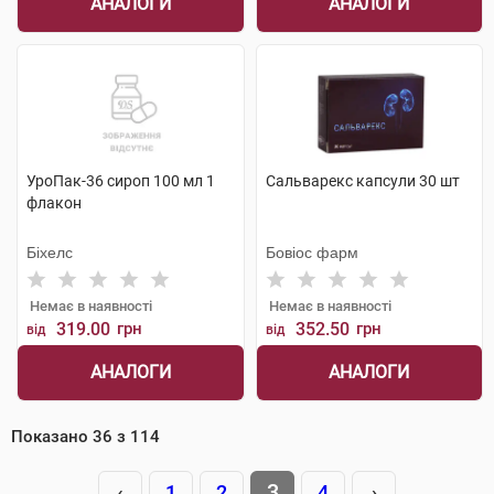
АНАЛОГИ
АНАЛОГИ
УроПак-36 сироп 100 мл 1
Сальварекс капсули 30 шт
флакон
Біхелс
Бовіос фарм
Немає в наявності
Немає в наявності
319.00
грн
352.50
грн
від
від
АНАЛОГИ
АНАЛОГИ
Показано
36
з
114
3
‹
1
2
4
›