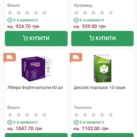
Біхелс
Нутрімед
Є в наявності
Є в наявності
924.70
грн
939.00
грн
від
від
КУПИТИ
КУПИТИ
Лібера Форте капсули 60 шт
Десоліс порошок 10 саше
Біхелс
Технолог
Є в наявності
Є в наявності
1047.70
грн
1102.00
грн
від
від