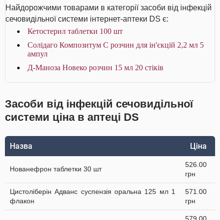
Найдорожчими товарами в категорії засоби від інфекцій
сечовидільної системи інтернет-аптеки DS є:
Кетостерил таблетки 100 шт
Солідаго Композитум С розчин для ін'єкцій 2,2 мл 5
ампул
Д-Маноза Новеко розчин 15 мл 20 стіків
Засоби від інфекцій сечовидільної
системи ціна в аптеці DS
Назва
Ціна
526.00
Нованефрон таблетки 30 шт
грн
Цистоліберін Адванс суспензія оральна 125 мл 1
571.00
флакон
грн
579.00