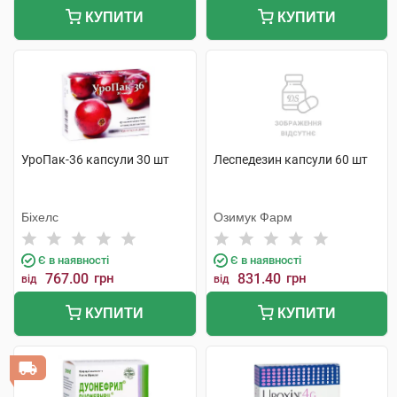
КУПИТИ
КУПИТИ
УроПак-36 капсули 30 шт
Леспедезин капсули 60 шт
Біхелс
Озимук Фарм
Є в наявності
Є в наявності
767.00
грн
831.40
грн
від
від
КУПИТИ
КУПИТИ