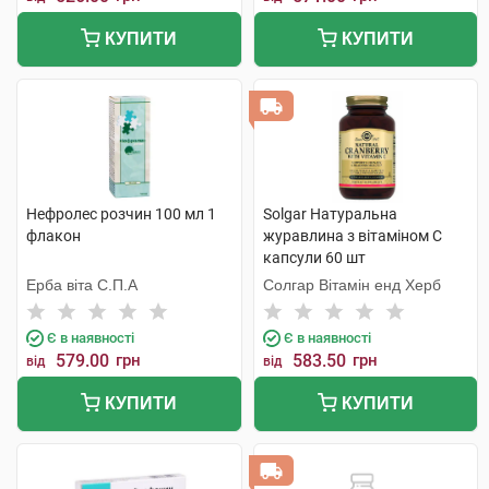
КУПИТИ
КУПИТИ
Нефролес розчин 100 мл 1
Solgar Натуральна
флакон
журавлина з вітаміном С
капсули 60 шт
Ерба віта С.П.А
Солгар Вітамін енд Херб
Є в наявності
Є в наявності
579.00
грн
583.50
грн
від
від
КУПИТИ
КУПИТИ