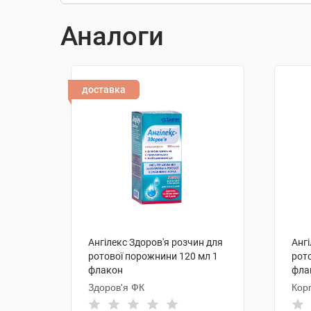
Аналоги
доставка
Ангілекс Здоров'я розчин для
Ангі
ротової порожнини 120 мл 1
рот
флакон
фла
Здоров'я ФК
Кор