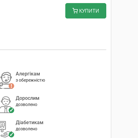
КУПИТИ
Алергікам
з обережністю
Дорослим
дозволено
Діабетикам
дозволено