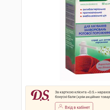
За карткою клієнта «D.S.» нарах
бонусні бали (
крім акційних товар
Вхід в кабінет