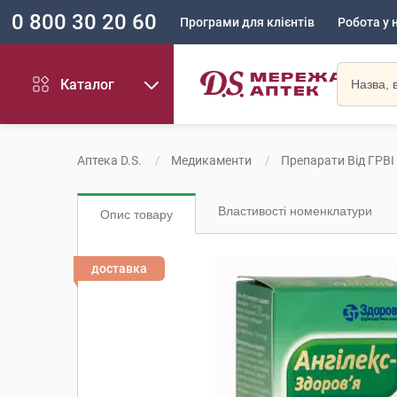
0 800 30 20 60
Програми для клієнтів
Робота у 
Каталог
Аптека D.S.
Медикаменти
Препарати Від ГРВІ
Властивості номенклатури
Опис товару
доставка