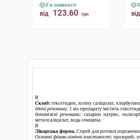
Є в наявності
Є
123.60
від
від
грн
КУПИТИ