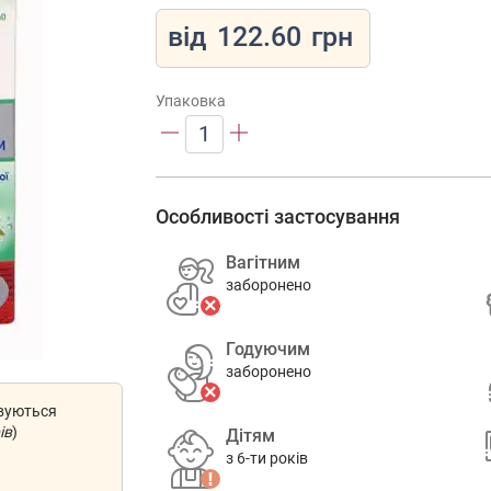
від
122.60
грн
Упаковка
1
Особливості застосування
Вагітним
заборонено
Годуючим
заборонено
овуються
ів
)
Дітям
з 6-ти років