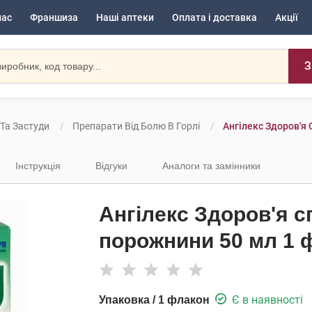
нас
Франшиза
Наші аптеки
Оплата і доставка
Акції
З
 Та Застуди
Препарати Від Болю В Горлі
Ангілекс Здоров'я
Інструкція
Відгуки
Аналоги та замінники
Ангілекс Здоров'я с
порожнини 50 мл 1 
Є в наявності
Упаковка / 1 флакон