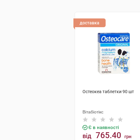
доставка
Остеокеа таблетки 90 шт
Вітабіотікс
Є в наявності
765.40
від
грн