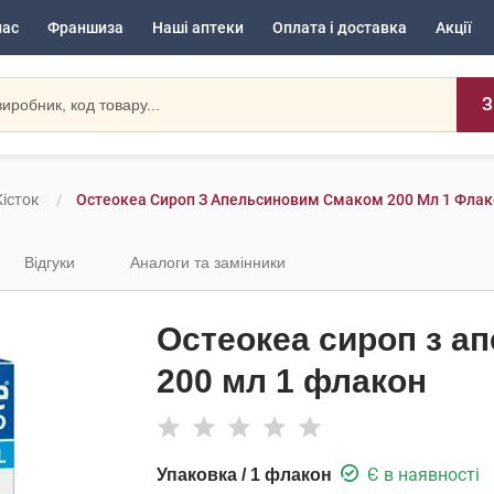
нас
Франшиза
Наші аптеки
Оплата і доставка
Акції
З
Кісток
Остеокеа Сироп З Апельсиновим Смаком 200 Мл 1 Флак
Відгуки
Аналоги та замінники
Остеокеа сироп з а
200 мл 1 флакон
Є в наявності
Упаковка / 1 флакон