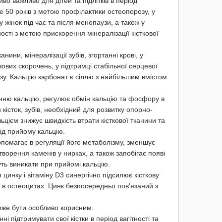
во важливо для дітей та підлітків в період
ше 50 років з метою профілактики остеопорозу, у
у жінок під час та після менопаузи, а також у
ності з метою прискорення мінералізації кісткової
нини, мінералізації зубів, згортанні крові, у
зових скорочень, у підтримці стабільної серцевої
зу. Кальцію карбонат є сіллю з найбільшим вмістом
ню кальцію, регулює обмін кальцію та фосфору в
 кісток, зубів, необхідний для розвитку опорно-
льцієм знижує швидкість втрати кісткової тканини та
від прийому кальцію.
опомагає в регуляції його метаболізму, зменшує
творення каменів у нирках, а також запобігає появі
ть виникати при прийомі кальцію.
инку і вітаміну D3 синергічно підсилює кісткову
 в остеоцитах. Цинк безпосередньо пов'язаний з
може бути особливо корисним.
ні підтримувати свої кістки в період вагітності та