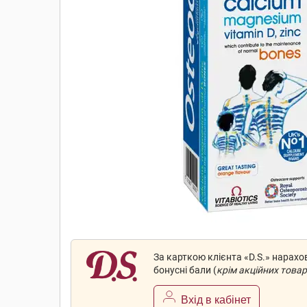
За карткою клієнта «D.S.» нарах
бонусні бали (
крім акційних товар
Вхід в кабінет