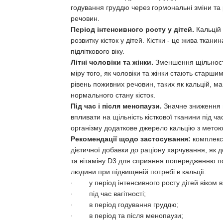
годування груддю через гормональні зміни та
речовин.
Період інтенсивного росту у дітей.
Кальцій 
розвитку кісток у дітей. Кістки - це жива ткани
підліткового віку.
Літні чоловіки та жінки.
Зменшення щільності
міру того, як чоловіки та жінки стають старш
рівень поживних речовин, таких як кальцій, магн
нормального стану кісток.
Під час і після менопаузи.
Значне зниження 
впливати на щільність кісткової тканини під 
організму додаткове джерело кальцію з метою
Рекомендації щодо застосування:
комплекс
дієтичної добавки до раціону харчування, як 
та вітаміну D3 для сприяння попередженню по
людини при підвищеній потребі в кальції:
· у період інтенсивного росту дітей віком ві
· під час вагітності;
· в період годування груддю;
· в період та після менопаузи;