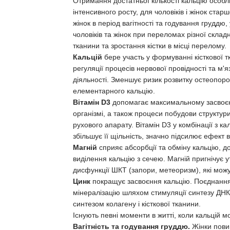
Отримання достатньої кількості кальцію особли
інтенсивного росту, для чоловіків і жінок стар
жінок в період вагітності та годування груддю, 
чоловіків та жінок при переломах різної склад
тканини та зростання кістки в місці перелому.
Кальцій
бере участь у формуванні кісткової тка
регуляції процесів нервової провідності та м'я
діяльності. Зменшує ризик розвитку остеопоро
елементарного кальцію.
Вітамін D3
допомагає максимальному засвоєн
організмі, а також процеси побудови структури
рухового апарату. Вітамін D3 у комбінації з ка
збільшує її щільність, значно підсилює ефект 
Магній
сприяє абсорбції та обміну кальцію, д
виділення кальцію з сечею. Магній пригнічує у
дисфункції ШКТ (запори, метеоризм), які можу
Цинк
покращує засвоєння кальцію. Поєднання ц
мінералізацію шляхом стимуляції синтезу ДНК
синтезом колагену і кісткової тканини.
Існують певні моменти в житті, коли кальцій 
Вагітність та годування груддю.
Жінки повин