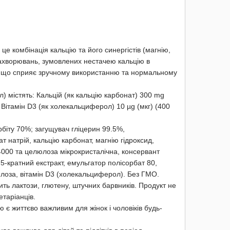
це комбінація кальцію та його синергістів (магнію,
захворювань, зумовлених нестачею кальцію в
у, що сприяє зручному використанню та нормальному
 мл) містять: Кальцій (як кальцію карбонат) 300 mg
, Вітамін D3 (як холекальциферол) 10 µg (мкг) (400
рбіту 70%; загущувач гліцерин 99.5%,
 натрій, кальцію карбонат, магнію гідроксид,
000 та целюлоза мікрокристалічна, консервант
5-кратний екстракт, емульгатор полісорбат 80,
елоза, вітамін D3 (холекальциферол). Без ГМО.
тить лактози, глютену, штучних барвників. Продукт не
етаріанців.
є життєво важливим для жінок і чоловіків будь-