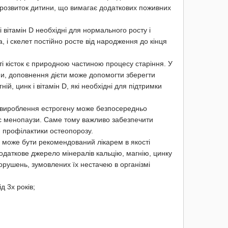
 розвиток дитини, що вимагає додаткових поживних
і вітамін D необхідні для нормального росту і
на, і скелет постійно росте від народження до кінця
 кісток є природною частиною процесу старіння. У
ими, доповнення дієти може допомогти зберегти
ій, цинк і вітамін D, які необхідні для підтримки
вироблення естрогену може безпосередньо
час менопаузи. Саме тому важливо забезпечити
 профілактики остеопорозу.
 може бути рекомендований лікарем в якості
додаткове джерело мінералів кальцію, магнію, цинку
рушень, зумовлених їх нестачею в організмі
д 3х років;