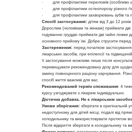
· для профілактики переломів (особливо шийк
· для профілактики остеопорозу різного ґен
· для профілактики захворювань зубів та п
Спосіб застосування:
дітям від 3 до 12 рокі
Дорослим (чоловікам та жінкам) приймати дві ча
годуванню груддю приймати дві чайні ложки дв
основного прийому їжі. Добре струсити перед
Застереження:
перед початком застосування
лікарських засобів, при епілепсії та підвищен
її застосування можливе лише після консультац
перевищувати рекомендовану дозу для щоденн
заміну повноцінного раціону харчування. Різн
спосіб життя важливі для вас.
Рекомендований термін споживання
: 4 ти
курсу узгоджувати з лікарем індивідуально.
Дієтична добавка. Не є лікарським засобо
Умови зберігання:
зберігати в оригінальній 
недоступному для дітей місці, подалі від прям
холодильнику та використовувати протягом во
Після відкриття зберігати в холодильнику та 
Форма випуску:
пластикова пляшка з етикетк