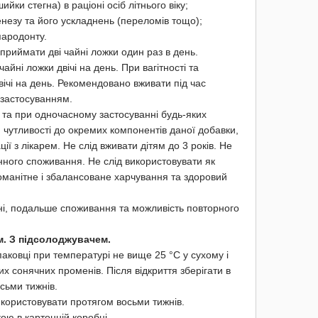
и стегна) в раціоні осіб літнього віку;
езу та його ускладнень (переломів тощо);
ародонту.
в приймати дві чайні ложки один раз в день.
йні ложки двічі на день. При вагітності та
ічі на день. Рекомендовано вживати під час
 застосуванням.
 та при одночасному застосуванні будь-яких
ій чутливості до окремих компонентів даної добавки,
ії з лікарем. Не слід вживати дітям до 3 років. Не
ого споживання. Не слід використовувати як
оманітне і збалансоване харчування та здоровий
жні, подальше споживання та можливість повторного
м. З підсолоджувачем.
упаковці при температурі не вище 25 °C у сухому і
их сонячних променів. Після відкриття зберігати в
сьми тижнів.
використовувати протягом восьми тижнів.
ою в картонній коробці.