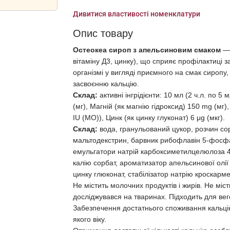
Дивитися властивості номенклатури
Опис товару
Остеокеа сироп з апельсиновим смаком
— 
вітаміну Д3, цинку), що сприяє профілактиці 
організмі у вигляді приємного на смак сироп
засвоєнню кальцію.
Склад:
активні інгрідієнти: 10 мл (2 ч.л. по 5
(мг), Магній (як магнію гідроксид) 150 mg (мг)
IU (MO)), Цинк (як цинку глуконат) 6 μg (мкг).
Cклад:
вода, гранульований цукор, розчин со
мальтодекстрин, барвник рибофлавін 5-фосфат
емульгатори натрій карбоксиметилцелюлоза 4
калію сорбат, ароматизатор апельсинової олії 
цинку глюконат, стабілізатор натрію кроскарм
Не містить молочних продуктів і жирів. Не міс
досліджувався на тваринах. Підходить для вег
Забезпечення достатнього споживання кальцію 
якого віку.