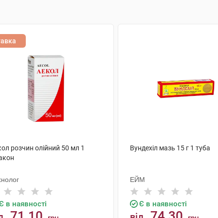
тавка
ол розчин олійний 50 мл 1
Вундехіл мазь 15 г 1 туба
акон
хнолог
ЕЙМ
Є в наявності
Є в наявності
71.10
74.30
д
від