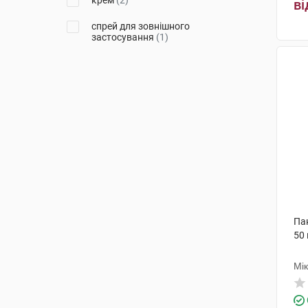
крем
(2)
ві
спрей для зовнішного
застосування
(1)
Па
50 
Мі