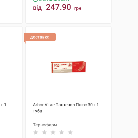
247.90
від
грн
КУПИТИ
доставка
 г 1
Arbor Vitae Пантенол Плюс 30 г 1
туба
Тернофарм