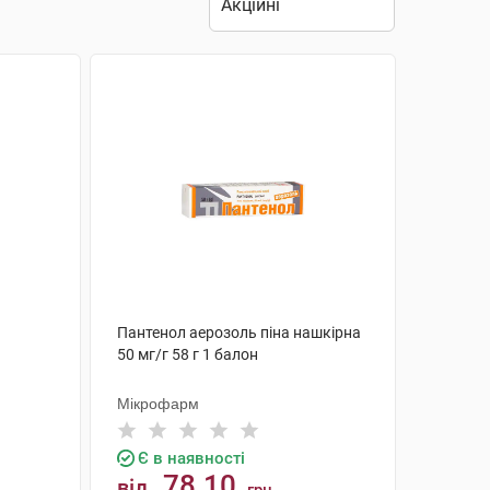
Пантенол аерозоль піна нашкірна
50 мг/г 58 г 1 балон
Мікрофарм
Є в наявності
78.10
від