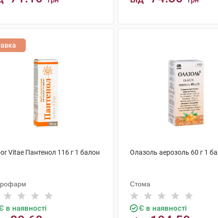
грн
грн
КУПИТИ
КУПИТИ
тавка
or Vitae Пантенол 116 г 1 балон
Олазоль аерозоль 60 г 1 б
крофарм
Стома
Є в наявності
Є в наявності