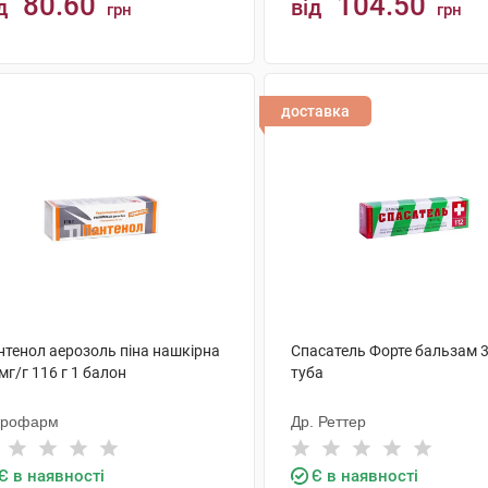
80.60
104.50
д
від
грн
грн
КУПИТИ
КУПИТИ
доставка
нтенол аерозоль піна нашкірна
Спасатель Форте бальзам 3
мг/г 116 г 1 балон
туба
крофарм
Др. Реттер
Є в наявності
Є в наявності