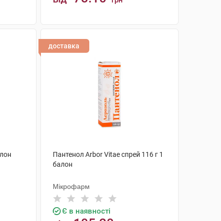
грн
КУПИТИ
доставка
алон
Пантенол Arbor Vitae спрей 116 г 1
балон
Мікрофарм
Є в наявності