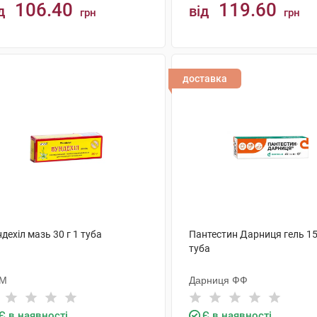
106.40
119.60
д
від
грн
грн
КУПИТИ
КУПИТИ
доставка
дехіл мазь 30 г 1 туба
Пантестин Дарниця гель 15
туба
М
Дарниця ФФ
Є в наявності
Є в наявності