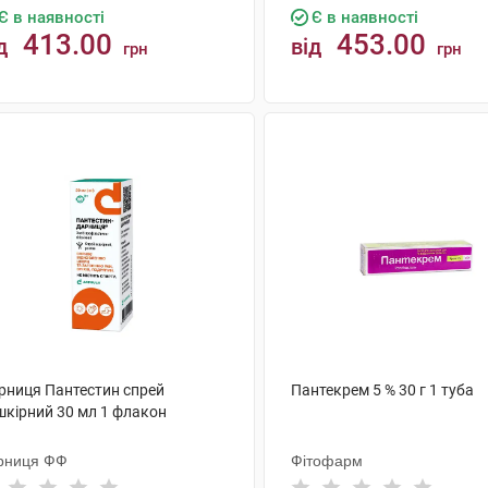
Є в наявності
Є в наявності
413.00
453.00
д
від
грн
грн
КУПИТИ
КУПИТИ
рниця Пантестин спрей
Пантекрем 5 % 30 г 1 туба
шкірний 30 мл 1 флакон
рниця ФФ
Фітофарм