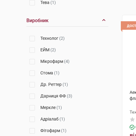
Тева
(1)
Виробник
дос
Технолог
(2)
ЕЙМ
(2)
Мікрофарм
(4)
Стома
(1)
Др. Реттер
(1)
Аек
Дарниця ФФ
(3)
фл
Меркле
(1)
Те
Адріалаб
(1)
Фітофарм
(1)
ві