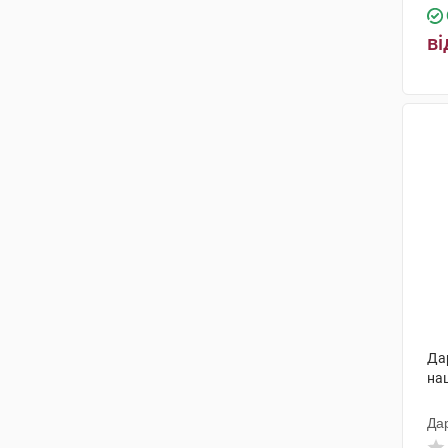
ві
Да
на
Да