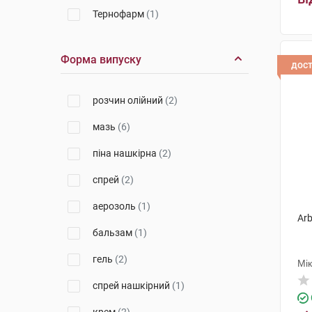
Тернофарм
(1)
Фарма-Дерма
(3)
Форма випуску
дос
розчин олійний
(2)
мазь
(6)
піна нашкірна
(2)
спрей
(2)
аерозоль
(1)
Arb
бальзам
(1)
гель
(2)
Мі
спрей нашкірний
(1)