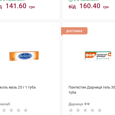
141.60
160.40
д
від
грн
грн
КУПИТИ
КУПИТИ
доставка
оль мазь 25 г 1 туба
Пантестин Дарниця гель 30
туба
ріалаб
Дарниця ФФ