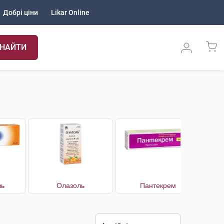
Добрі ціни
Likar Online
НАЙТИ
зь
Олазоль
Пантекрем