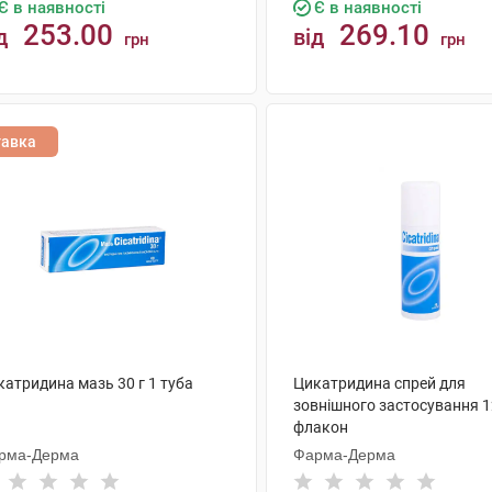
Є в наявності
Є в наявності
253.00
269.10
д
від
грн
грн
КУПИТИ
КУПИТИ
тавка
катридина мазь 30 г 1 туба
Цикатридина спрей для
зовнішного застосування 1
флакон
рма-Дерма
Фарма-Дерма