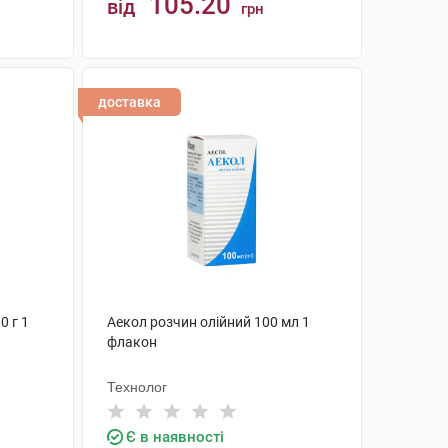
105.20
від
грн
КУПИТИ
доставка
0 г 1
Аекол розчин олійний 100 мл 1
флакон
Технолог
Є в наявності