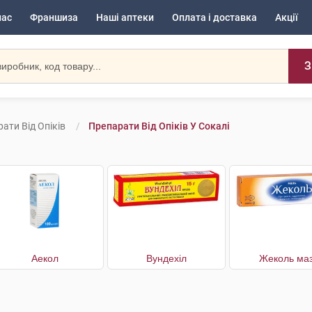
нас
Франшиза
Наші аптеки
Оплата і доставка
Акції
З
ати Від Опіків
Препарати Від Опіків У Сокалі
Аекол
Вундехіл
Жеколь ма