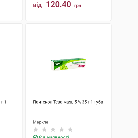
120.40
від
грн
КУПИТИ
 г 1
Пантенол Тева мазь 5 % 35 г 1 туба
Меркле
Є в наявності