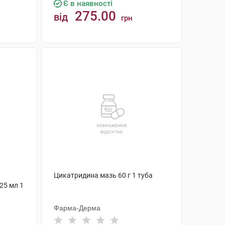
Є в наявності
275.00
від
грн
КУПИТИ
Цикатридина мазь 60 г 1 туба
25 мл 1
Фарма-Дерма