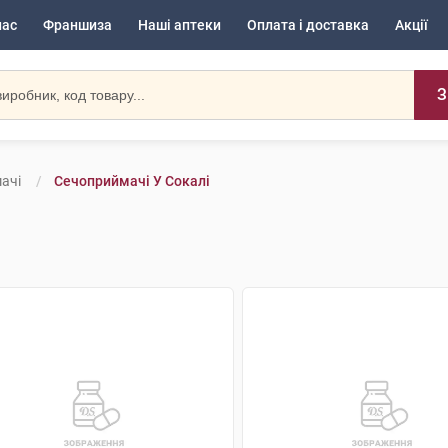
нас
Франшиза
Наші аптеки
Оплата і доставка
Акції
З
ачі
Сечоприймачі У Сокалі