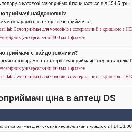
ь товару в каталозі сечоприймачі починається від 154.5 грн.
ечоприймачі найдешевші?
ими товарами в категорії сечоприймачі є:
asti lab Сечоприймач для чоловіків нестерильний з кришкою з H
чозбірник універсальний 800 мл 1 флакон
ечоприймачі є найдорожчими?
жчими товарами в категорії сечоприймачі інтернет-аптеки 
чозбірник універсальний 800 мл 1 флакон
asti lab Сечоприймач для чоловіків нестерильний з кришкою з H
оприймачі ціна в аптеці DS
 lab Сечоприймач для чоловіків нестерильний з кришкою з HDPE 1 00