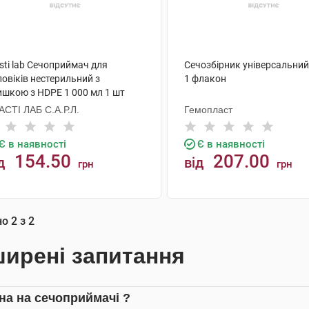
sti lab Сечоприймач для
Сечозбірник універсальний
овіків нестерильний з
1 флакон
ишкою з HDPE 1 000 мл 1 шт
АСТІ ЛАБ С.А.Р.Л.
Гемопласт
Є в наявності
Є в наявності
154.50
207.00
д
від
грн
грн
КУПИТИ
КУПИТИ
но
2
з
2
ирені запитання
іна на сечоприймачі ?