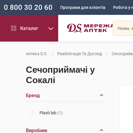
0 800 30 20 60
Програми для клієнтів
Робота у 
Каталог
Аптека D.S.
Реабілітація Та Догляд
Сечоприйм
Сечоприймачі у
Сокалі
Бренд
Plasti lab
(1)
Виробник