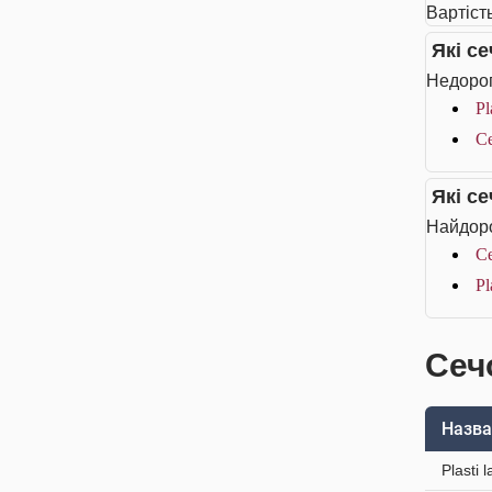
Вартіст
Які с
Недорог
Pl
Се
Які с
Найдоро
Се
Pl
Сеч
Назва
Plasti