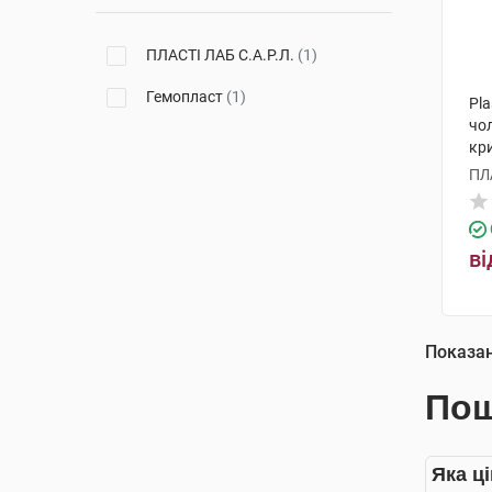
ПЛАСТІ ЛАБ С.А.Р.Л.
(1)
Гемопласт
(1)
Pla
чол
кр
ПЛ
ві
Показа
Пош
Яка ц