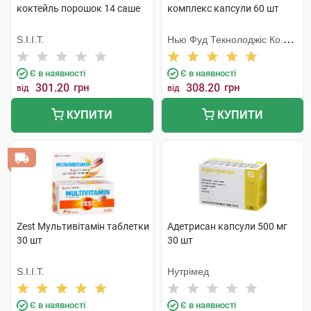
коктейль порошок 14 саше
комплекс капсули 60 шт
S.I.I.T.
Нью Фуд Текнолоджіс Ко.
Лтд
Є в наявності
Є в наявності
301.20
грн
308.20
грн
від
від
КУПИТИ
КУПИТИ
Zest Мультивітамін таблетки
Адетрисан капсули 500 мг
30 шт
30 шт
S.I.I.T.
Нутрімед
Є в наявності
Є в наявності