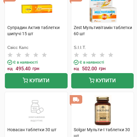
Супрадин Актив таблетки
Zest Мультивітамін таблетки
шипучі 15 шт
60 шт
Свісс Капс
S.I.I.T.
Є в наявності
Є в наявності
495.40
грн
502.00
грн
від
від
КУПИТИ
КУПИТИ
Новасан таблетки 30 шт
Solgar Мульти-I таблетки 30
шт