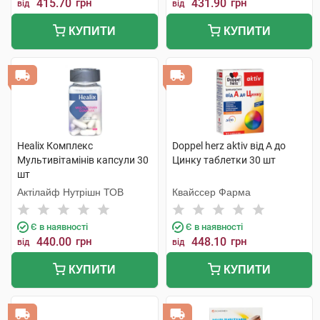
415.70
грн
431.90
грн
від
від
КУПИТИ
КУПИТИ
Healix Комплекс
Doppel herz aktiv від А до
Мультивітамінів капсули 30
Цинку таблетки 30 шт
шт
Актілайф Нутрішн ТОВ
Квайссер Фарма
Є в наявності
Є в наявності
440.00
грн
448.10
грн
від
від
КУПИТИ
КУПИТИ