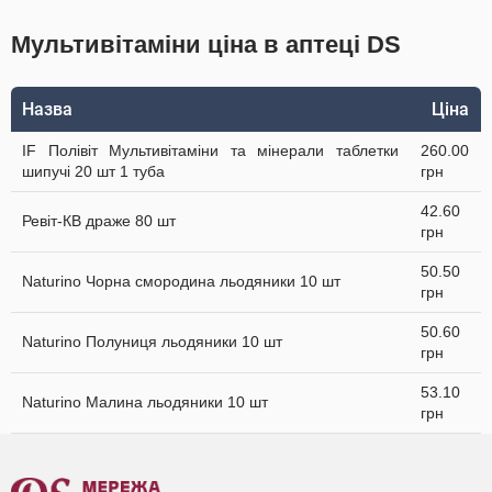
Мультивітаміни ціна в аптеці DS
Назва
Ціна
IF Полівіт Мультивітаміни та мінерали таблетки
260.00
шипучі 20 шт 1 туба
грн
42.60
Ревіт-КВ драже 80 шт
грн
50.50
Naturino Чорна смородина льодяники 10 шт
грн
50.60
Naturino Полуниця льодяники 10 шт
грн
53.10
Naturino Малина льодяники 10 шт
грн