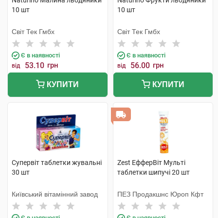
Naturino Малина льодяники
Naturino Фрукти льодяники
10 шт
10 шт
Світ Тек Гмбх
Світ Тек Гмбх
Є в наявності
Є в наявності
53.10
грн
56.00
грн
від
від
КУПИТИ
КУПИТИ
Супервіт таблетки жувальні
Zest ЕфферВіт Мульті
30 шт
таблетки шипучі 20 шт
Київський вітамінний завод
ПЕЗ Продакшнс Юроп Кфт
Є в наявності
Є в наявності