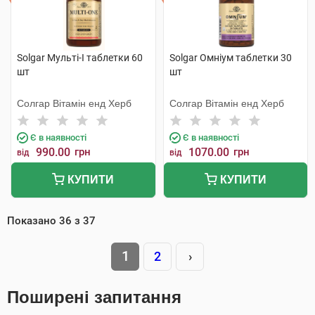
Solgar Мульті-I таблетки 60
Solgar Омніум таблетки 30
шт
шт
Солгар Вітамін енд Херб
Солгар Вітамін енд Херб
Є в наявності
Є в наявності
990.00
грн
1070.00
грн
від
від
КУПИТИ
КУПИТИ
Показано
36
з
37
1
2
›
Поширені запитання