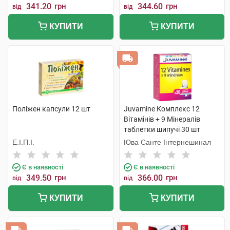
341.20
грн
344.60
грн
від
від
КУПИТИ
КУПИТИ
Поліжен капсули 12 шт
Juvamine Комплекс 12
Вітамінів + 9 Мінералів
таблетки шипучі 30 шт
Е.І.П.І.
Юва Санте Інтернешинал
Є в наявності
Є в наявності
349.50
грн
366.00
грн
від
від
КУПИТИ
КУПИТИ