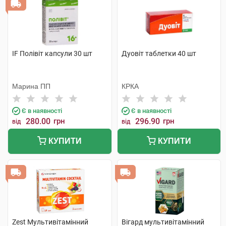
IF Полівіт капсули 30 шт
Дуовіт таблетки 40 шт
Марина ПП
КРКА
Є в наявності
Є в наявності
280.00
грн
296.90
грн
від
від
КУПИТИ
КУПИТИ
Zest Мультивітамінний
Вігард мультивітамінний