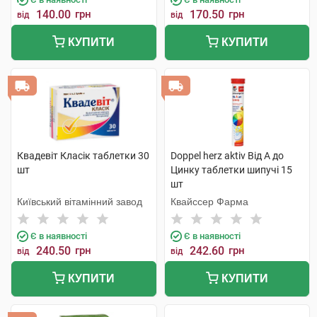
140.00
грн
170.50
грн
від
від
КУПИТИ
КУПИТИ
Квадевіт Класік таблетки 30
Doppel herz aktiv Від А до
шт
Цинку таблетки шипучі 15
шт
Київський вітамінний завод
Квайссер Фарма
Є в наявності
Є в наявності
240.50
грн
242.60
грн
від
від
КУПИТИ
КУПИТИ