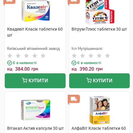
Квадевіт Класік таблетки 60
Вітрум Плюс таблетки 30 шт
шт
Київський вітамінний завод
Ігл Нутрішиналс
Є в наявності
Є в наявності
384.00
грн
390.20
грн
від
від
КУПИТИ
КУПИТИ
Вітакап Актив капсули 30 шт
АлфаВіт Класік таблетки 60