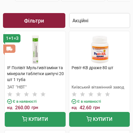
Фільтри
1+1=3
IF Полівіт Мультивітаміни та
Ревіт-КВ драже 80 шт
мінерали таблетки шипучі 20
шт 1 туба
ЗАТ "НВТ"
Київський вітамінний завод
Є в наявності
Є в наявності
260.00
грн
42.60
грн
від
від
КУПИТИ
КУПИТИ