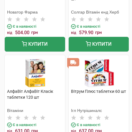
Новатор Фарма
Солгар Вітамін енд Херб
Є в наявності
Є в наявності
504.00
грн
579.90
грн
від
від
КУПИТИ
КУПИТИ
АлфаВіт АлфаВіт Класік
Вітрум Плюс таблетки 60 шт
таблетки 120 шт
Вітаміни
Ігл Нутрішиналс
Є в наявності
Є в наявності
631.00
грн
637.00
грн
від
від