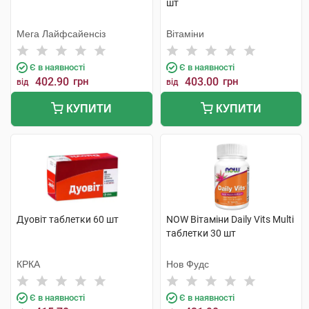
шт
Мега Лайфсайенсіз
Вітаміни
Є в наявності
Є в наявності
402.90
грн
403.00
грн
від
від
КУПИТИ
КУПИТИ
Дуовіт таблетки 60 шт
NOW Вітаміни Daily Vits Multi
таблетки 30 шт
КРКА
Нов Фудс
Є в наявності
Є в наявності