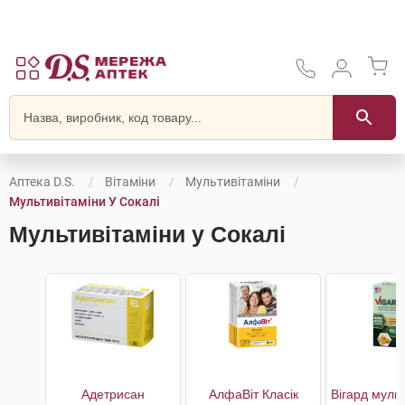
Аптека D.S.
Вітаміни
Мультивітаміни
Мультивітаміни У Сокалі
Мультивітаміни у Сокалі
Адетрисан
АлфаВіт Класік