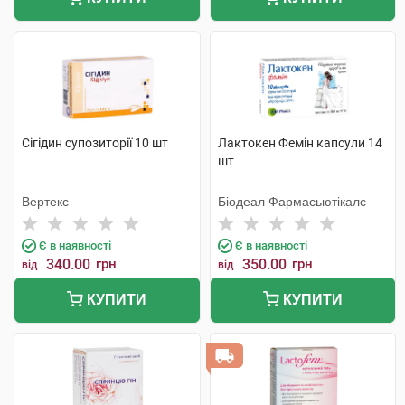
Сігідин супозиторії 10 шт
Лактокен Фемін капсули 14
шт
Вертекс
Біодеал Фармасьютікалс
Є в наявності
Є в наявності
340.00
грн
350.00
грн
від
від
КУПИТИ
КУПИТИ