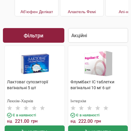
Аб'юфен Делікат
Алактель Фемі
Апі-н
Фільтри
Лактоваг супозиторії
Флумібакт IC таблетки
вагінальні 5 шт
вагінальні 10 мг 6 шт
Лекхім-Харків
Інтерхім
Є в наявності
Є в наявності
221.00
грн
222.00
грн
від
від