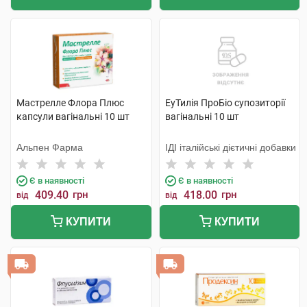
Мастрелле Флора Плюс
ЕуТилія ПроБіо супозиторії
капсули вагінальні 10 шт
вагінальні 10 шт
Альпен Фарма
ІДІ італійські дієтичні добавки
Є в наявності
Є в наявності
409.40
грн
418.00
грн
від
від
КУПИТИ
КУПИТИ