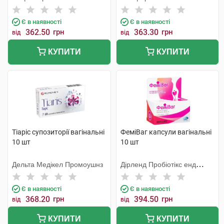
Є в наявності
Є в наявності
362.50
грн
363.30
грн
від
від
КУПИТИ
КУПИТИ
Тіаріс супозиторії вагінальні
ФеміВаг капсули вагінальні
10 шт
10 шт
Дельта Медікел Промоушнз
Дірленд Пробіотікс енд
Ензимс А/С
Є в наявності
Є в наявності
368.20
грн
394.50
грн
від
від
КУПИТИ
КУПИТИ