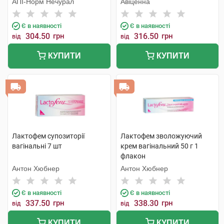
АПІ-Норм Нечурал
Авіценна
Є в наявності
Є в наявності
304.50
грн
316.50
грн
від
від
КУПИТИ
КУПИТИ
Лактофем супозиторії
Лактофем зволожуючий
вагінальні 7 шт
крем вагінальний 50 г 1
флакон
Антон Хюбнер
Антон Хюбнер
Є в наявності
Є в наявності
337.50
грн
338.30
грн
від
від
КУПИТИ
КУПИТИ