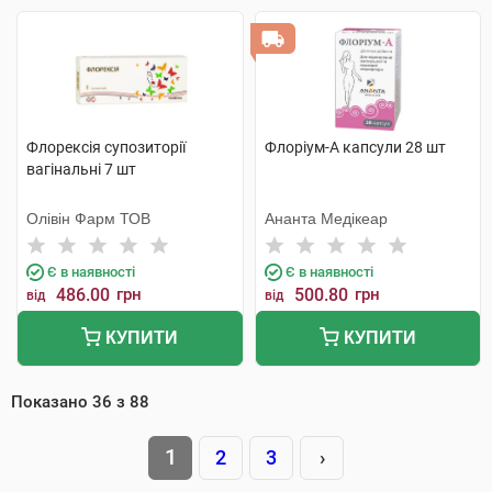
Флорексія супозиторії
Флоріум-А капсули 28 шт
вагінальні 7 шт
Олівін Фарм ТОВ
Ананта Медікеар
Є в наявності
Є в наявності
486.00
грн
500.80
грн
від
від
КУПИТИ
КУПИТИ
Показано
36
з
88
1
2
3
›