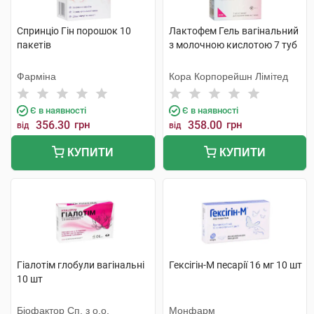
Спринціо Гін порошок 10
Лактофем Гель вагінальний
пакетів
з молочною кислотою 7 туб
Фарміна
Кора Корпорейшн Лімітед
Є в наявності
Є в наявності
356.30
грн
358.00
грн
від
від
КУПИТИ
КУПИТИ
Гіалотім глобули вагінальні
Гексігін-М песарії 16 мг 10 шт
10 шт
Біофактор Сп. з о.о.
Монфарм