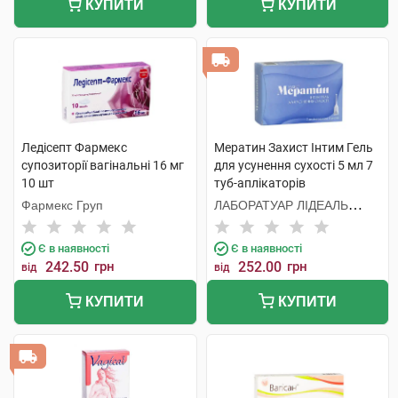
КУПИТИ
КУПИТИ
Ледісепт Фармекс
Мератин Захист Інтим Гель
супозиторії вагінальні 16 мг
для усунення сухості 5 мл 7
10 шт
туб-аплікаторів
Фармекс Груп
ЛАБОРАТУАР ЛІДЕАЛЬ
Парізьєн Сп. з о.о.
Є в наявності
Є в наявності
242.50
грн
252.00
грн
від
від
КУПИТИ
КУПИТИ