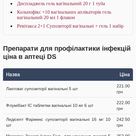
Диспладжель гель вагінальний 20 г 1 туба
Кольпофікс +10 вагінальних аплікаторів гель
вагінальний 20 мл 1 флакон
Ревітакса 2+1 Супозиторiї вагiнальнi + гель 1 набір
Препарати для профілактики інфекцій
ціна в аптеці DS
Назва
Ціна
221.00
Лактоваг супозиторії вагінальні 5 шт
грн
222.00
Флумібакт IC таблетки вагінальні 10 мг 6 шт
грн
Ледісепт Фармекс супозиторії вагінальні 16 мг 10
242.50
шт
грн