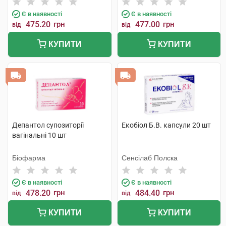
Є в наявності
Є в наявності
475.20
грн
477.00
грн
від
від
КУПИТИ
КУПИТИ
Депантол супозиторії
Екобіол Б.В. капсули 20 шт
вагінальні 10 шт
Біофарма
Сенсілаб Полска
Є в наявності
Є в наявності
478.20
грн
484.40
грн
від
від
КУПИТИ
КУПИТИ