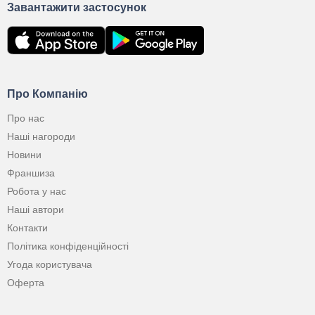
Завантажити застосунок
Про Компанію
Про нас
Наші нагороди
Новини
Франшиза
Робота у нас
Наші автори
Контакти
Політика конфіденційності
Угода користувача
Оферта