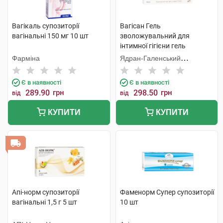
Вагікаль супозиторії
Вагісан Гель
вагінальні 150 мг 10 шт
зволожувальний для
інтимної гігієни гель
вагінальний 50 г 1 туба
Фарміна
Ядран-Галенський
Лабораторій
Є в наявності
Є в наявності
289.90
грн
298.50
грн
від
від
КУПИТИ
КУПИТИ
Апі-норм супозиторії
Фаменорм Супер супозиторії
вагінальні 1,5 г 5 шт
10 шт