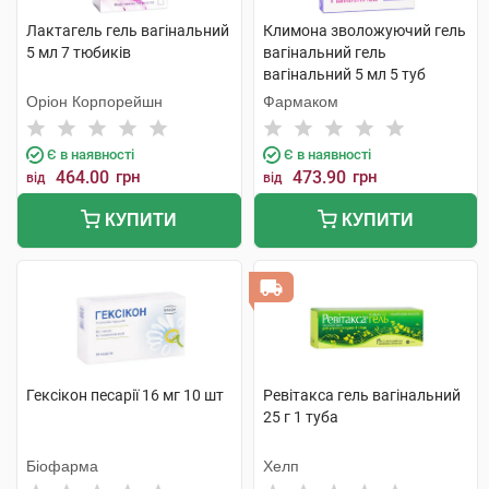
Лактагель гель вагінальний
Климона зволожуючий гель
5 мл 7 тюбиків
вагінальний гель
вагінальний 5 мл 5 туб
Оріон Корпорейшн
Фармаком
Є в наявності
Є в наявності
464.00
грн
473.90
грн
від
від
КУПИТИ
КУПИТИ
Гексікон песарії 16 мг 10 шт
Ревітакса гель вагінальний
25 г 1 туба
Біофарма
Хелп