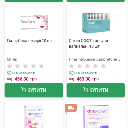
Гіаль-Сана песарії 10 шт
Сіжин СОФТ капсули
вагінальні 10 шт
Мітек
PharmaSuisse Laboratories
SpA
Є в наявності
Є в наявності
456.30
грн
463.00
грн
від
від
КУПИТИ
КУПИТИ