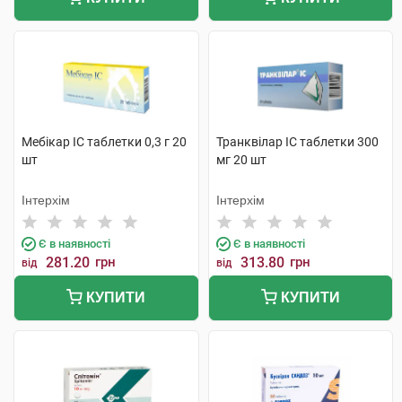
Мебікар IC таблетки 0,3 г 20
Транквілар IC таблетки 300
шт
мг 20 шт
Інтерхім
Інтерхім
Є в наявності
Є в наявності
281.20
грн
313.80
грн
від
від
КУПИТИ
КУПИТИ