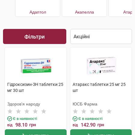
Адаптол
Акапелла
Атара
Фільтри
Гідроксизин-ЗН таблетки 25
Атаракс таблетки 25 мг 25
мг 30 шт
шт
Здоров'я народу
ЮСБ Фарма
Є в наявності
Є в наявності
98.10
грн
142.90
грн
від
від