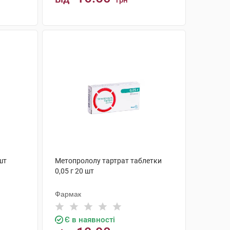
грн
КУПИТИ
шт
Метопрололу тартрат таблетки
0,05 г 20 шт
Фармак
Є в наявності