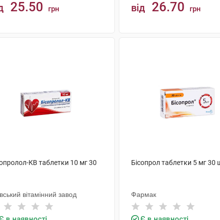
25.50
26.70
д
від
грн
грн
КУПИТИ
КУПИТИ
сопролол-КВ таблетки 10 мг 30
Бісопрол таблетки 5 мг 30 
вський вітамінний завод
Фармак
Є в наявності
Є в наявності