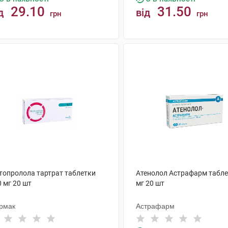
29.10
31.50
д
від
грн
грн
КУПИТИ
КУПИТИ
топролола тартрат таблетки
Атенолол Астрафарм табле
 мг 20 шт
мг 20 шт
рмак
Астрафарм