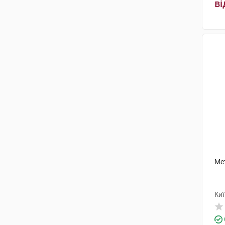
КРКА
(2)
ві
АстраЗенека
(3)
Мерк КГаА
(5)
Гедеон Ріхтер
(2)
Хіноїн Прайвіт
(1)
ПРО. МЕД. ЦС Прага
(2)
Лабораторіос Нормон С.А.
(1)
Сенексі
(1)
Аббві Дойчланд
(1)
Ме
ОлайнФарм
(1)
Санофі Вінтроп Індастріа
(1)
Ки