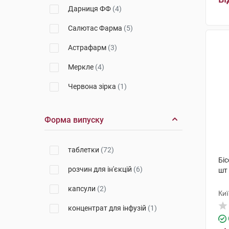
Дарниця ФФ
(4)
Салютас Фарма
(5)
Астрафарм
(3)
Меркле
(4)
Червона зірка
(1)
Галичфарм
(3)
Форма випуску
Егіс
(4)
Лек Фармацевтична компанія
таблетки
(72)
(3)
Біс
розчин для ін'єкцій
(6)
шт
ФарКоС
(2)
капсули
(2)
Берлін-Хемі
(2)
Киї
концентрат для інфузій
(1)
Ривофарм
(1)