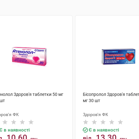
енолол Здоров'я таблетки 50 мг
Бісопролол Здоров'я таблет
 шт
мг 30 шт
оров'я ФК
Здоров'я ФК
Є в наявності
Є в наявності
10.60
13.30
д
від