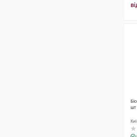
ві
Бі
шт
Киї