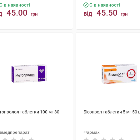
Є в наявності
Є в наявності
45.00
45.50
д
від
грн
грн
КУПИТИ
КУПИТИ
топролол таблетки 100 мг 30
Бісопрол таблетки 5 мг 50 
ївмедпрепарат
Фармак