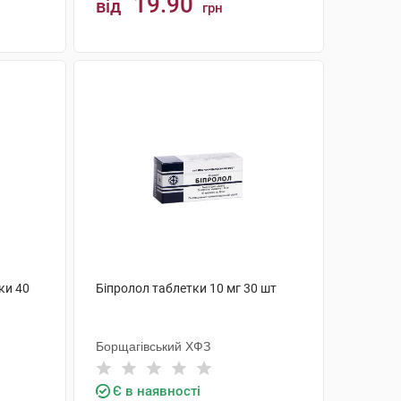
19.90
від
грн
КУПИТИ
ки 40
Біпролол таблетки 10 мг 30 шт
Борщагівський ХФЗ
Є в наявності