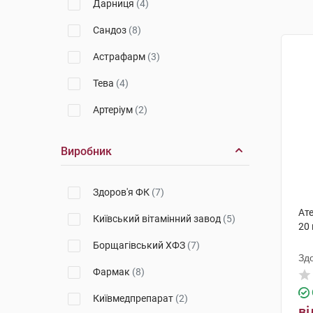
Дарниця
(4)
Сандоз
(8)
Астрафарм
(3)
Тева
(4)
Артеріум
(2)
Виробник
Здоров'я ФК
(7)
Ат
Київський вітамінний завод
(5)
20
Борщагівський ХФЗ
(7)
Зд
Фармак
(8)
Київмедпрепарат
(2)
ві