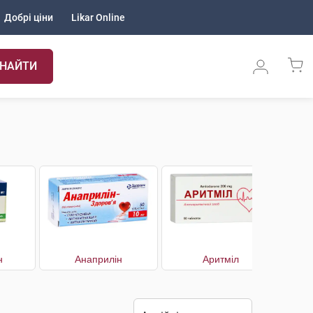
Добрі ціни
Likar Online
НАЙТИ
н
Анаприлін
Аритміл