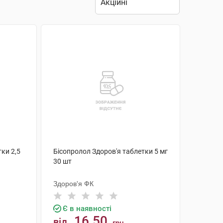
ки 2,5
Бісопролол Здоров'я таблетки 5 мг
30 шт
Здоров'я ФК
Є в наявності
16.50
від