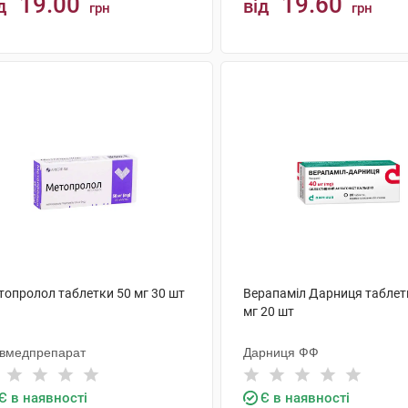
19.00
19.60
д
від
грн
грн
КУПИТИ
КУПИТИ
топролол таблетки 50 мг 30 шт
Верапаміл Дарниця таблет
мг 20 шт
ївмедпрепарат
Дарниця ФФ
Є в наявності
Є в наявності