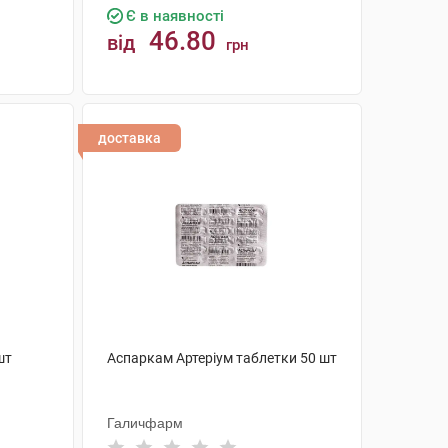
Є в наявності
46.80
від
грн
КУПИТИ
доставка
шт
Аспаркам Артеріум таблетки 50 шт
Галичфарм