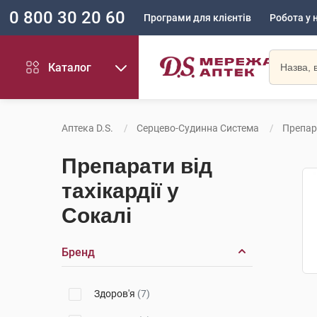
0 800 30 20 60
Програми для клієнтів
Робота у 
Каталог
Аптека D.S.
Серцево-Судинна Система
Препара
Препарати від
тахікардії у
Сокалі
Бренд
Здоров'я
(7)