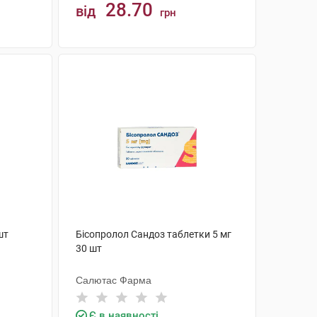
28.70
від
грн
КУПИТИ
шт
Бісопролол Сандоз таблетки 5 мг
30 шт
Салютас Фарма
Є в наявності