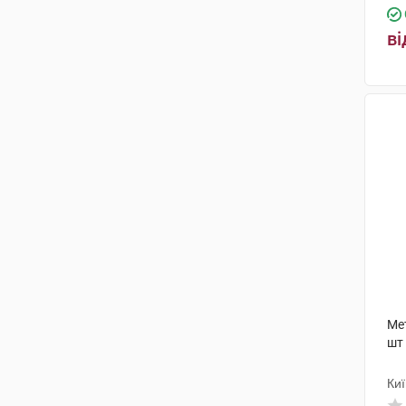
ві
Ме
шт
Ки