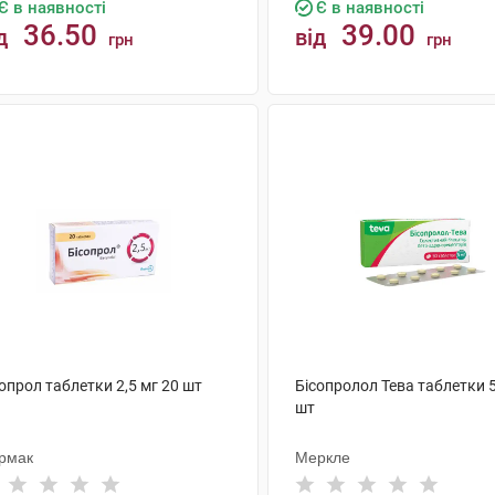
Є в наявності
Є в наявності
36.50
39.00
д
від
грн
грн
КУПИТИ
КУПИТИ
опрол таблетки 2,5 мг 20 шт
Бісопролол Тева таблетки 5
шт
рмак
Меркле