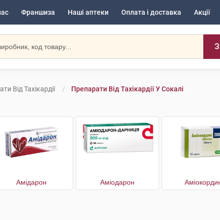
нас
Франшиза
Наші аптеки
Оплата і доставка
Акції
З
ти Від Тахікардії
Препарати Від Тахікардії У Сокалі
Амідарон
Аміодарон
Аміокорди