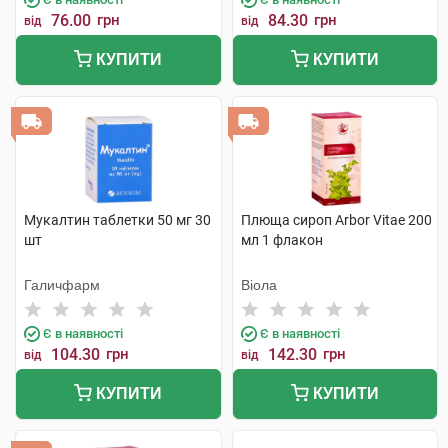
76.00
грн
84.30
грн
від
від
КУПИТИ
КУПИТИ
Мукалтин таблетки 50 мг 30
Плюща сироп Arbor Vitae 200
шт
мл 1 флакон
Галичфарм
Віола
Є в наявності
Є в наявності
104.30
грн
142.30
грн
від
від
КУПИТИ
КУПИТИ