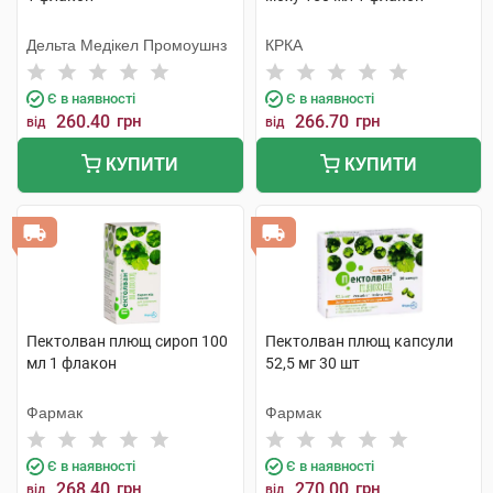
Дельта Медікел Промоушнз
КРКА
Є в наявності
Є в наявності
260.40
грн
266.70
грн
від
від
КУПИТИ
КУПИТИ
Пектолван плющ сироп 100
Пектолван плющ капсули
мл 1 флакон
52,5 мг 30 шт
Фармак
Фармак
Є в наявності
Є в наявності
268.40
грн
270.00
грн
від
від