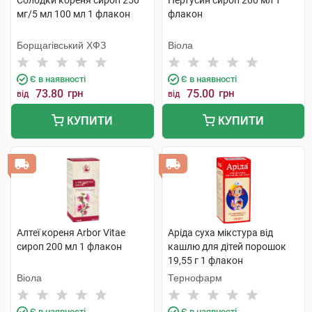
Солодки кореня сироп 250
Пертусин сироп 200 мл 1
мг/5 мл 100 мл 1 флакон
флакон
Борщагівський ХФЗ
Віола
Є в наявності
Є в наявності
73.80
грн
75.00
грн
від
від
КУПИТИ
КУПИТИ
Алтеї кореня Arbor Vitae
Аріда суха мікстура від
сироп 200 мл 1 флакон
кашлю для дітей порошок
19,55 г 1 флакон
Віола
Тернофарм
Є в наявності
Є в наявності