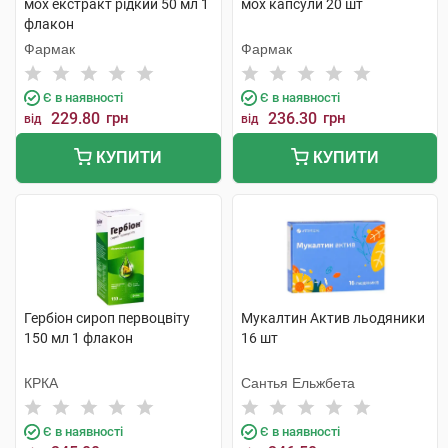
мох екстракт рідкий 50 мл 1
мох капсули 20 шт
флакон
Фармак
Фармак
Є в наявності
Є в наявності
229.80
грн
236.30
грн
від
від
КУПИТИ
КУПИТИ
Гербіон сироп первоцвіту
Мукалтин Актив льодяники
150 мл 1 флакон
16 шт
КРКА
Сантья Ельжбета
Є в наявності
Є в наявності