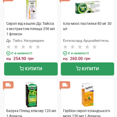
Сироп від кашлю Др.Тайсса
Ісла-моос пастилки 80 мг 30
з екстрактом плюща 250 мл
шт
1 флакон
Др. Тайсс Натурварен
Енгельгард Арцнайміттель
Є в наявності
Є в наявності
254.90
грн
260.00
грн
від
від
КУПИТИ
КУПИТИ
Базука Плющ еліксир 120 мл
Гербіон сироп ісландського
1 флакон
моху 150 мл 1 флакон