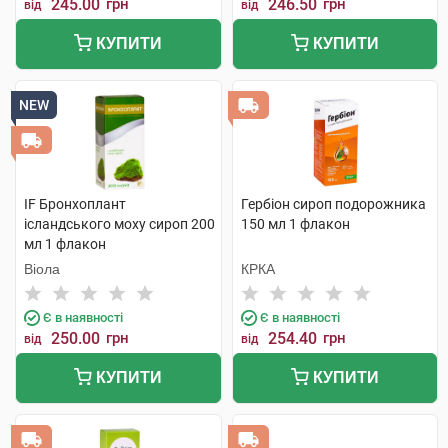
245.00
грн
246.50
грн
від
від
КУПИТИ
КУПИТИ
NEW
IF Бронхоплант
Гербіон сироп подорожника
ісландського моху сироп 200
150 мл 1 флакон
мл 1 флакон
Віола
КРКА
Є в наявності
Є в наявності
250.00
грн
254.40
грн
від
від
КУПИТИ
КУПИТИ