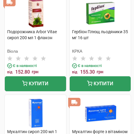
Подорожника Arbor Vitae
Гербіон Плющ льодяники 35
сироп 200 мл 1 флакон
мг 16 шт
Віола
КРКА
Є в наявності
Є в наявності
152.80
грн
155.30
грн
від
від
КУПИТИ
КУПИТИ
Мукалтин сироп 200 мл 1
Мукалтин форте з вітаміном