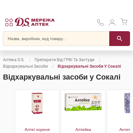
Аптека D.S.
Препарати Від ГРВІ Та Застуди
Відхаркувальні Засоби
Відхаркувальні Засоби У Сокалі
Відхаркувальні засоби у Сокалі
Алтеї кореня
Алтейка
Антиту