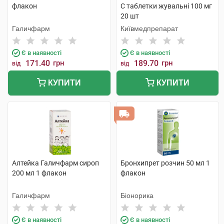
флакон
C таблетки жувальні 100 мг
20 шт
Галичфарм
Київмедпрепарат
Є в наявності
Є в наявності
171.40
грн
189.70
грн
від
від
КУПИТИ
КУПИТИ
Алтейка Галичфарм сироп
Бронхипрет розчин 50 мл 1
200 мл 1 флакон
флакон
Галичфарм
Біонорика
Є в наявності
Є в наявності