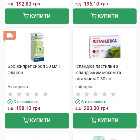
192.80
грн
196.10
грн
від
від
КУПИТИ
КУПИТИ
Бронхипрет сироп 50 мл 1
Ісландіка пастилки з
флакон
ісландським мохом та
вітаміном С 30 шт
Біонорика
Гофарм
Є в наявності
Є в наявності
198.10
грн
200.00
грн
від
від
КУПИТИ
КУПИТИ