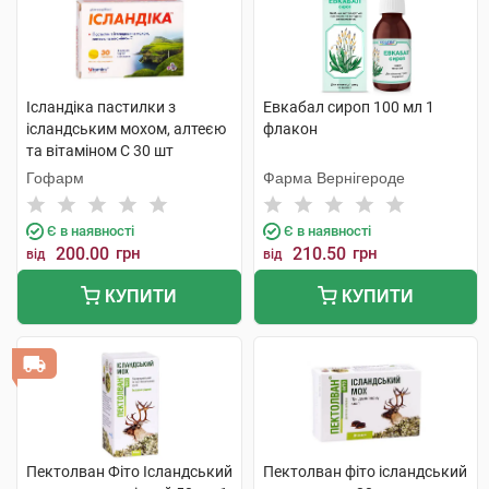
Ісландіка пастилки з
Евкабал сироп 100 мл 1
ісландським мохом, алтеєю
флакон
та вітаміном С 30 шт
Гофарм
Фарма Вернігероде
Є в наявності
Є в наявності
200.00
грн
210.50
грн
від
від
КУПИТИ
КУПИТИ
Пектолван Фіто Ісландський
Пектолван фіто ісландський