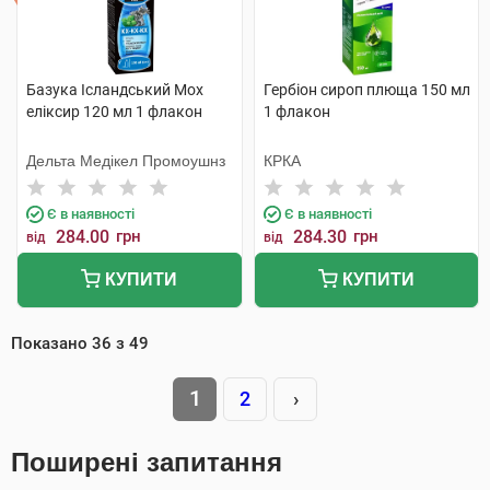
Базука Ісландський Мох
Гербіон сироп плюща 150 мл
еліксир 120 мл 1 флакон
1 флакон
Дельта Медікел Промоушнз
КРКА
Є в наявності
Є в наявності
284.00
грн
284.30
грн
від
від
КУПИТИ
КУПИТИ
Показано
36
з
49
1
2
›
Поширені запитання