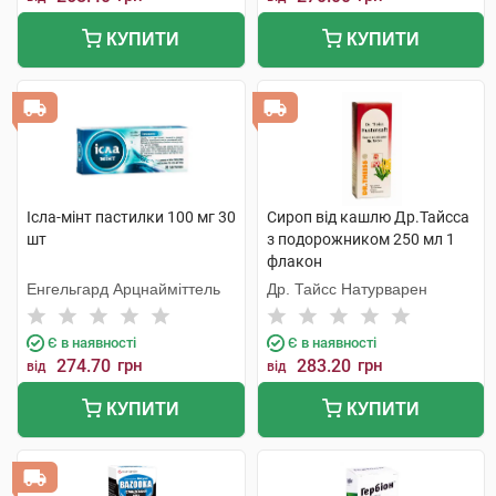
КУПИТИ
КУПИТИ
Ісла-мінт пастилки 100 мг 30
Сироп від кашлю Др.Тайсса
шт
з подорожником 250 мл 1
флакон
Енгельгард Арцнайміттель
Др. Тайсс Натурварен
Є в наявності
Є в наявності
274.70
грн
283.20
грн
від
від
КУПИТИ
КУПИТИ