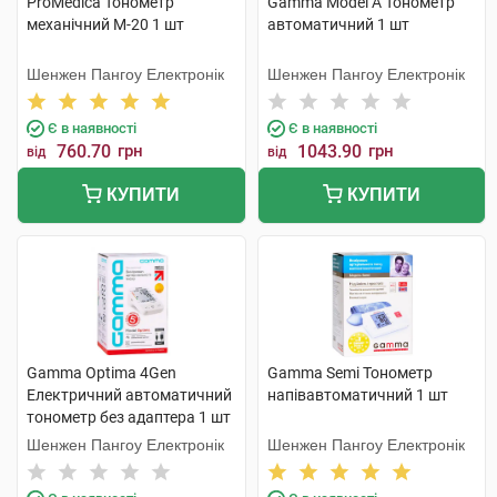
ProMedica Тонометр
Gamma Model А Тонометр
механічний М-20 1 шт
автоматичний 1 шт
Шенжен Пангоу Електронік
Шенжен Пангоу Електронік
Є в наявності
Є в наявності
760.70
грн
1043.90
грн
від
від
КУПИТИ
КУПИТИ
Gamma Optima 4Gen
Gamma Semi Тонометр
Електричний автоматичний
напівавтоматичний 1 шт
тонометр без адаптера 1 шт
Шенжен Пангоу Електронік
Шенжен Пангоу Електронік