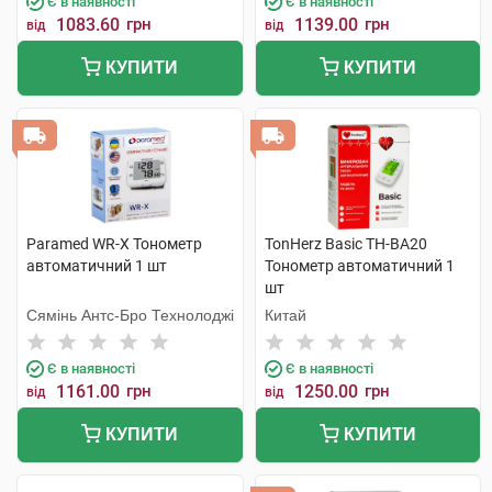
Є в наявності
Є в наявності
1083.60
грн
1139.00
грн
від
від
КУПИТИ
КУПИТИ
Paramed WR-X Тонометр
TonHerz Basic ТН-ВА20
автоматичний 1 шт
Тонометр автоматичний 1
шт
Сямінь Антс-Бро Технолоджі
Китай
Є в наявності
Є в наявності
1161.00
грн
1250.00
грн
від
від
КУПИТИ
КУПИТИ