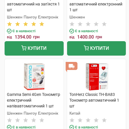
автоматичний на зап'ястя 1
автоматичний електронний
шт
1 шт
Шенжен Пангоу Електронік
Шенжен
Є в наявності
Є в наявності
1394.00
грн
1400.00
грн
від
від
КУПИТИ
КУПИТИ
Gamma Semi 4Gen Тонометр
TonHerz Classic ТН-ВА83
електричний
Тонометр автоматичний 1
напівавтоматичний 1 шт
шт
Шенжен Пангоу Електронік
Китай
Є в наявності
Є в наявності