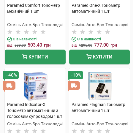
Paramed Comfort Тонометр
Paramed One-X Тонометр
механічний 1 шт
автоматичний 1 шт
Сямінь Антс-Бро Технолоджі
Сямінь Антс-Бро Технолоджі
Є в наявності
Є в наявності
503.40
777.00
грн
грн
від
839.00
від
1295.00
КУПИТИ
КУПИТИ
−40%
−10%
Paramed Indicator-X
Paramed Flagman Тонометр
Тонометр автоматичний з
автоматичний 1 шт
голосовим супроводом 1 шт
Сямінь Антс-Бро Технолоджі
Сямінь Антс-Бро Технолоджі