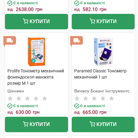
Є в наявності
Є в наявності
2638.00
грн
582.10
грн
від
від
КУПИТИ
КУПИТИ
Prolife Тонометр механічний
Paramed Classic Тонометр
фонендоскоп манжета
механічний 1 шт
розмір М 1 шт
Шенжен
Венжоу Боканг Інструментс
Є в наявності
Є в наявності
630.00
грн
665.00
грн
від
від
КУПИТИ
КУПИТИ