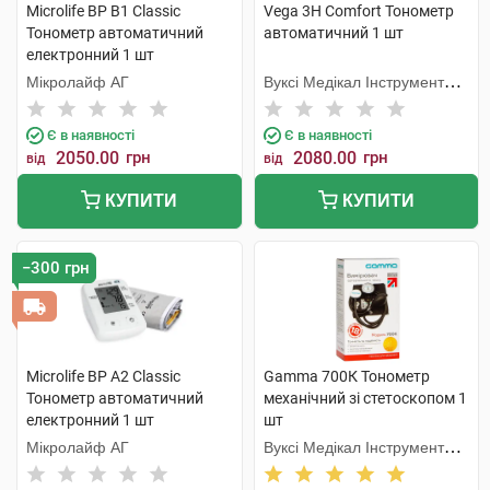
Microlife BP B1 Classic
Vega 3H Comfort Тонометр
Тонометр автоматичний
автоматичний 1 шт
електронний 1 шт
Мікролайф AГ
Вуксі Медікал Інструмент
Фекторі
Є в наявності
Є в наявності
2050.00
грн
2080.00
грн
від
від
КУПИТИ
КУПИТИ
−300 грн
Microlife BP A2 Classic
Gamma 700К Тонометр
Тонометр автоматичний
механічний зі стетоскопом 1
електронний 1 шт
шт
Мікролайф AГ
Вуксі Медікал Інструмент
Фекторі