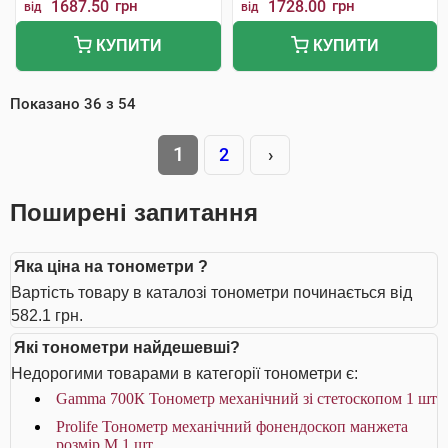
1687.50
грн
1728.00
грн
від
від
КУПИТИ
КУПИТИ
Показано
36
з
54
1
2
›
Поширені запитання
Яка ціна на тонометри ?
Вартість товару в каталозі тонометри починається від
582.1 грн.
Які тонометри найдешевші?
Недорогими товарами в категорії тонометри є:
Gamma 700К Тонометр механічний зі стетоскопом 1 шт
Prolife Тонометр механічний фонендоскоп манжета
розмір М 1 шт