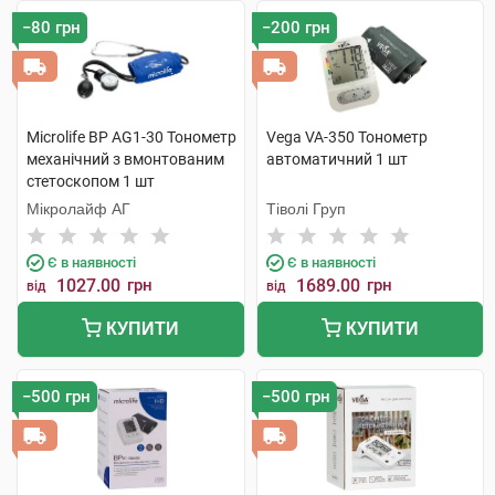
−80 грн
−200 грн
Microlife BP AG1-30 Тонометр
Vega VA-350 Тонометр
механічний з вмонтованим
автоматичний 1 шт
стетоскопом 1 шт
Мікролайф AГ
Тіволі Груп
Є в наявності
Є в наявності
1027.00
грн
1689.00
грн
від
від
КУПИТИ
КУПИТИ
−500 грн
−500 грн