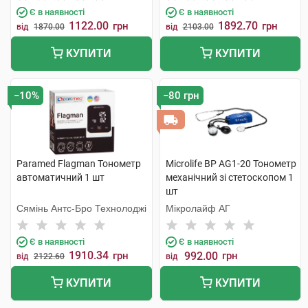
Є в наявності
Є в наявності
1122.00
1892.70
грн
грн
від
1870.00
від
2103.00
КУПИТИ
КУПИТИ
−10%
−80 грн
Paramed Flagman Тонометр
Microlife BP AG1-20 Тонометр
автоматичний 1 шт
механічний зі стетоскопом 1
шт
Сямінь Антс-Бро Технолоджі
Мікролайф AГ
Є в наявності
Є в наявності
1910.34
грн
992.00
грн
від
2122.60
від
КУПИТИ
КУПИТИ