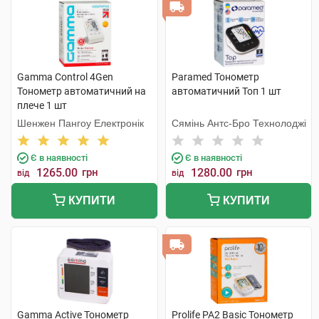
Gamma Control 4Gen
Paramed Тонометр
Тонометр автоматичний на
автоматичний Топ 1 шт
плече 1 шт
Шенжен Пангоу Електронік
Сямінь Антс-Бро Технолоджі
Є в наявності
Є в наявності
1265.00
грн
1280.00
грн
від
від
КУПИТИ
КУПИТИ
Gamma Active Тонометр
Prolife PA2 Basic Тонометр