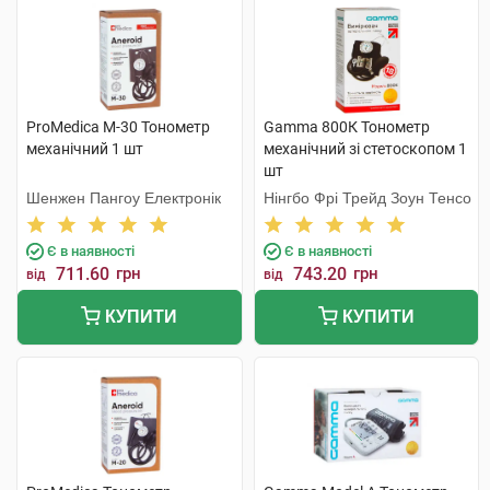
ProMedica М-30 Тонометр
Gamma 800К Тонометр
механічний 1 шт
механічний зі стетоскопом 1
шт
Шенжен Пангоу Електронік
Нінгбо Фрі Трейд Зоун Тенсо
Є в наявності
Є в наявності
711.60
грн
743.20
грн
від
від
КУПИТИ
КУПИТИ