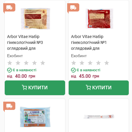
Arbor Vitae Набір
Arbor Vitae Набір
гінекологічний №3
гінекологічний №1
оглядовий для
оглядовий для
одноразового використання
одноразового використання
Екобинт
Екобинт
1 шт
1 шт
Є в наявності
Є в наявності
40.00
грн
45.00
грн
від
від
КУПИТИ
КУПИТИ