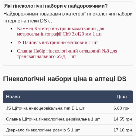
Які гінекологічні набори є найдорожчими?
Найдорожчими товарами в категорії гінекологічні набори
інтернет-аптеки DS є:
Каммед Катетер внутрішньоматковий для
метросальпінгографії Ch9 3x420 мм 1 шт
JS Пайпель внутришньоматковий 1 шт
Славна Набір гінекологічний оглядовий №8 для
трансвагінального УЗД 1 шт
Гінекологічні набори ціна в аптеці DS
Назва
Ціна
JS Щіточка ендоцервікальна тип Б 1 шт
6.80 грн
Славна Щіточка гінекологічна цервікальна 1 шт
14.55 грн
Дзеркало гінекологічне розмір S 1 шт
17.10 грн