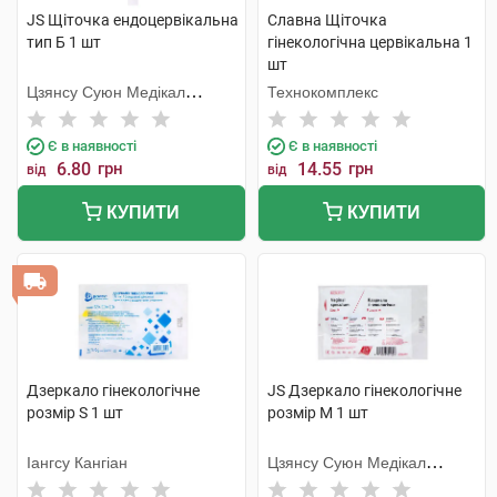
JS Щіточка ендоцервікальна
Славна Щіточка
тип Б 1 шт
гінекологічна цервікальна 1
шт
Цзянсу Суюн Медікал
Технокомплекс
Метіріалс
Є в наявності
Є в наявності
6.80
грн
14.55
грн
від
від
КУПИТИ
КУПИТИ
Дзеркало гінекологічне
JS Дзеркало гінекологічне
розмір S 1 шт
розмір M 1 шт
Іангсу Кангіан
Цзянсу Суюн Медікал
Метіріалс