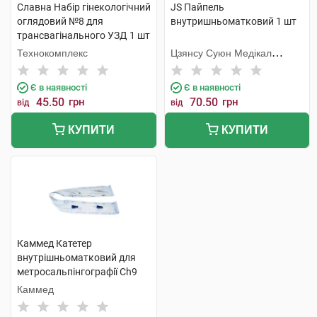
Славна Набір гінекологічний
JS Пайпель
оглядовий №8 для
внутришньоматковий 1 шт
трансвагінального УЗД 1 шт
Технокомплекс
Цзянсу Суюн Медікал
Метіріалс
Є в наявності
Є в наявності
45.50
грн
70.50
грн
від
від
КУПИТИ
КУПИТИ
Каммед Катетер
внутрішньоматковий для
метросальпінгографії Ch9
3x420 мм 1 шт
Каммед