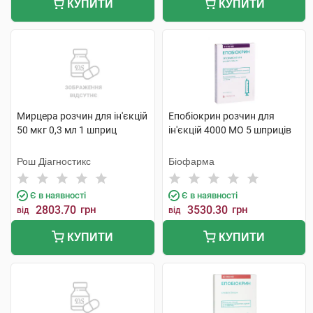
КУПИТИ
КУПИТИ
Мирцера розчин для ін'єкцій
Епобіокрин розчин для
50 мкг 0,3 мл 1 шприц
ін'єкцій 4000 МО 5 шприців
Рош Діагностикс
Біофарма
Є в наявності
Є в наявності
2803.70
грн
3530.30
грн
від
від
КУПИТИ
КУПИТИ