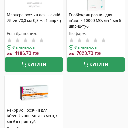
Мирцера розчин для ін'єкцій
Епобіокрин розчин для
75 мкг/0,3 мл 0,3 мл 1 шприц
ін'єкцій 10000 МО/мл 1 мл 5
шприц-туб
Рош Діагностикс
Біофарма
Є в наявності
Є в наявності
4186.70
грн
7023.70
грн
від
від
КУПИТИ
КУПИТИ
Рекормон розчин для
ін'єкцій 2000 МО/0,3 мл 0,3
мл 6 шприц-туб