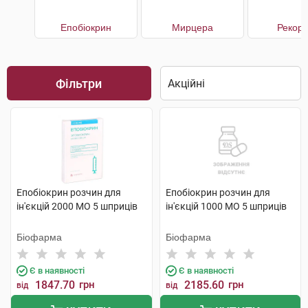
Епобіокрин
Мирцера
Рекор
Фільтри
Епобіокрин розчин для
Епобіокрин розчин для
ін'єкцій 2000 МО 5 шприців
ін'єкцій 1000 МО 5 шприців
Біофарма
Біофарма
Є в наявності
Є в наявності
1847.70
грн
2185.60
грн
від
від